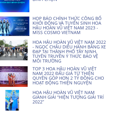
HỌP BÁO CHÍNH THỨC CÔNG BỐ
KHỞI ĐỘNG VÀ TUYỂN SINH HOA
HẬU HOÀN VŨ VIỆT NAM 2023 -
MISS COSMO VIETNAM
HOA HẬU HOÀN VŨ VIỆT NAM 2022
- NGỌC CHÂU DIỄU HÀNH BẰNG XE
ĐẠP TẠI THÀNH PHỐ TÂY NINH,
TUYÊN TRUYỀN Ý THỨC BẢO VỆ
MÔI TRƯỜNG
TOP 3 HOA HẬU HOÀN VŨ VIỆT
NAM 2022 ĐẤU GIÁ TỪ THIỆN
QUYÊN GÓP HƠN 2 TỶ ĐỒNG CHO
HOẠT ĐỘNG THIỆN NGUYỆN
HOA HẬU HOÀN VŨ VIỆT NAM
GIÀNH GIẢI “HIỆN TƯỢNG GIẢI TRÍ
2022”