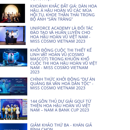
KHOẢNH KHẮC ĐẮT GIÁ: DÀN HOA
HẬU, Á HẬU HOÀN VŨ CÁC MÙA
HỘI TỤ, KHOE THẦN THÁI TRONG
BỘ ẢNH “SĂN TRĂNG”
UNIFORCE ACADEMY LÀ ĐỐI TÁC
ĐÀO TẠO VÀ HUẤN LUYỆN CHO
HOA HẬU HOÀN VŨ VIỆT NAM -
MISS COSMO VIETNAM 2023
KHỞI ĐỘNG CUỘC THI THIẾT KẾ
LINH VẬT HOÀN VŨ (COSMO
MASCOT) TRONG KHUÔN KHỔ
CUỘC THI HOA HẬU HOÀN VŨ VIỆT
NAM - MISS COSMO VIETNAM
2023
CHÍNH THỨC KHỞI ĐỘNG “DỰ ÁN
QUẢNG BÁ VĂN HOÁ DÂN TỘC” -
MISS COSMO VIETNAM 2023
144 GÔN THỦ DỰ GIẢI GOLF TỪ
THIỆN HOA HẬU HOÀN VŨ VIỆT
NAM – NAM A BANK CUP 2023
GIẢM KHẢO THỨ BA - KHÁN GIẢ
BÌNH CHỌN