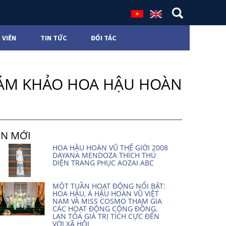
 VIÊN
TIN TỨC
ĐỐI TÁC
IÁM KHẢO HOA HẬU HOÀN
IN MỚI
HOA HẬU HOÀN VŨ THẾ GIỚI 2008
DAYANA MENDOZA THÍCH THÚ
DIỆN TRANG PHỤC AOZAI ABC
MỘT TUẦN HOẠT ĐỘNG NỔI BẬT:
HOA HẬU, Á HẬU HOÀN VŨ VIỆT
NAM VÀ MISS COSMO THAM GIA
CÁC HOẠT ĐỘNG CỘNG ĐỒNG,
LAN TỎA GIÁ TRỊ TÍCH CỰC ĐẾN
VỚI XÃ HỘI