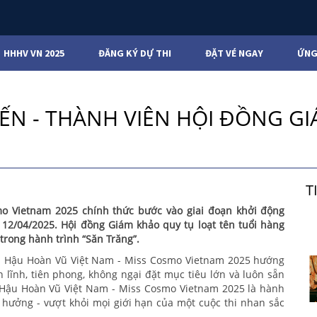
HHHV VN 2025
ĐĂNG KÝ DỰ THI
ĐẶT VÉ NGAY
ỨNG
ẾN - THÀNH VIÊN HỘI ĐỒNG G
T
o Vietnam 2025 chính thức bước vào giai đoạn khởi động
12/04/2025. Hội đồng Giám khảo quy tụ loạt tên tuổi hàng
rong hành trình “Săn Trăng”.
oa Hậu Hoàn Vũ Việt Nam - Miss Cosmo Vietnam 2025 hướng
lĩnh, tiên phong, không ngại đặt mục tiêu lớn và luôn sẵn
 Hậu Hoàn Vũ Việt Nam - Miss Cosmo Vietnam 2025 là hành
h hưởng - vượt khỏi mọi giới hạn của một cuộc thi nhan sắc