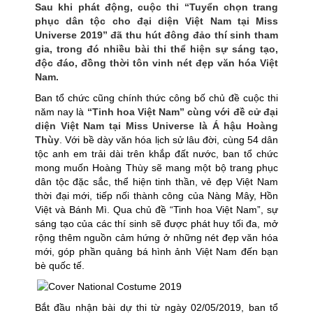
Sau khi phát động, cuộc thi “Tuyển chọn trang
phục dân tộc cho đại diện Việt Nam tại Miss
Universe 2019” đã thu hút đông đảo thí sinh tham
gia, trong đó nhiều bài thi thể hiện sự sáng tạo,
độc đáo, đồng thời tôn vinh nét đẹp văn hóa Việt
Nam.
Ban tổ chức cũng chính thức công bố chủ đề cuộc thi
năm nay là
“Tinh hoa Việt Nam” cùng với đề cử đại
diện Việt Nam tại Miss Universe là Á hậu Hoàng
Thùy
. Với bề dày văn hóa lịch sử lâu đời, cùng 54 dân
tộc anh em trải dài trên khắp đất nước, ban tổ chức
mong muốn Hoàng Thùy sẽ mang một bộ trang phục
dân tộc đặc sắc, thể hiện tinh thần, vẻ đẹp Việt Nam
thời đại mới, tiếp nối thành công của Nàng Mây, Hồn
Việt và Bánh Mì. Qua chủ đề “Tinh hoa Việt Nam”, sự
sáng tạo của các thí sinh sẽ được phát huy tối đa, mở
rộng thêm nguồn cảm hứng ở những nét đẹp văn hóa
mới, góp phần quảng bá hình ảnh Việt Nam đến bạn
bè quốc tế.
Bắt đầu nhận bài dự thi từ ngày 02/05/2019, ban tổ