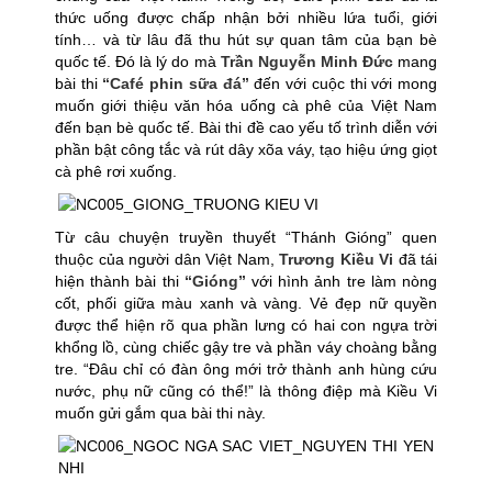
thức uống được chấp nhận bởi nhiều lứa tuổi, giới
tính… và từ lâu đã thu hút sự quan tâm của bạn bè
quốc tế. Đó là lý do mà
Trần Nguyễn Minh Đức
mang
bài thi
“Café phin sữa đá”
đến với cuộc thi với mong
muốn giới thiệu văn hóa uống cà phê của Việt Nam
đến bạn bè quốc tế. Bài thi đề cao yếu tố trình diễn với
phần bật công tắc và rút dây xõa váy, tạo hiệu ứng giọt
cà phê rơi xuống.
Từ câu chuyện truyền thuyết “Thánh Gióng” quen
thuộc của người dân Việt Nam,
Trương Kiều Vi
đã tái
hiện thành bài thi
“Gióng”
với hình ảnh tre làm nòng
cốt, phối giữa màu xanh và vàng. Vẻ đẹp nữ quyền
được thể hiện rõ qua phần lưng có hai con ngựa trời
khổng lồ, cùng chiếc gậy tre và phần váy choàng bằng
tre. “Đâu chỉ có đàn ông mới trở thành anh hùng cứu
nước, phụ nữ cũng có thể!” là thông điệp mà Kiều Vi
muốn gửi gắm qua bài thi này.