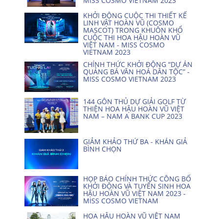
MISS COSMO VIETNAM 2023
KHỞI ĐỘNG CUỘC THI THIẾT KẾ
LINH VẬT HOÀN VŨ (COSMO
MASCOT) TRONG KHUÔN KHỔ
CUỘC THI HOA HẬU HOÀN VŨ
VIỆT NAM - MISS COSMO
VIETNAM 2023
CHÍNH THỨC KHỞI ĐỘNG “DỰ ÁN
QUẢNG BÁ VĂN HOÁ DÂN TỘC” -
MISS COSMO VIETNAM 2023
144 GÔN THỦ DỰ GIẢI GOLF TỪ
THIỆN HOA HẬU HOÀN VŨ VIỆT
NAM – NAM A BANK CUP 2023
GIẢM KHẢO THỨ BA - KHÁN GIẢ
BÌNH CHỌN
HỌP BÁO CHÍNH THỨC CÔNG BỐ
KHỞI ĐỘNG VÀ TUYỂN SINH HOA
HẬU HOÀN VŨ VIỆT NAM 2023 -
MISS COSMO VIETNAM
HOA HẬU HOÀN VŨ VIỆT NAM