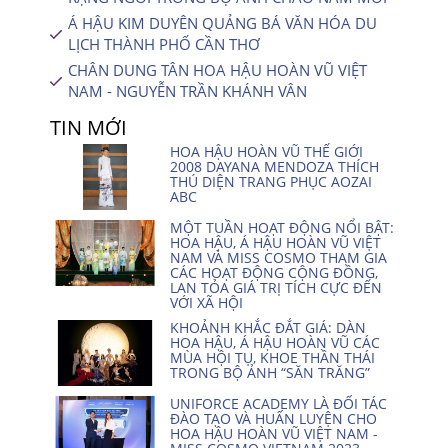
Á HẬU KIM DUYÊN QUẢNG BÁ VĂN HÓA DU
LỊCH THÀNH PHỐ CẦN THƠ
CHÂN DUNG TÂN HOA HẬU HOÀN VŨ VIỆT
NAM - NGUYỄN TRẦN KHÁNH VÂN
TIN MỚI
HOA HẬU HOÀN VŨ THẾ GIỚI
2008 DAYANA MENDOZA THÍCH
THÚ DIỆN TRANG PHỤC AOZAI
ABC
MỘT TUẦN HOẠT ĐỘNG NỔI BẬT:
HOA HẬU, Á HẬU HOÀN VŨ VIỆT
NAM VÀ MISS COSMO THAM GIA
CÁC HOẠT ĐỘNG CỘNG ĐỒNG,
LAN TỎA GIÁ TRỊ TÍCH CỰC ĐẾN
VỚI XÃ HỘI
KHOẢNH KHẮC ĐẮT GIÁ: DÀN
HOA HẬU, Á HẬU HOÀN VŨ CÁC
MÙA HỘI TỤ, KHOE THẦN THÁI
TRONG BỘ ẢNH “SĂN TRĂNG”
UNIFORCE ACADEMY LÀ ĐỐI TÁC
ĐÀO TẠO VÀ HUẤN LUYỆN CHO
HOA HẬU HOÀN VŨ VIỆT NAM -