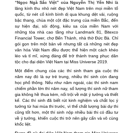
“Ngọc Ngà Sắc Việt” của Nguyễn Thị Yến Nhi
là
lăng kính thu nhỏ nét đẹp Việt Nam trên mọi miền tổ
quốc, từ nét cổ kính bình dị qua khung dệt vải, ruộng
bậc thang, chùa một cột đặc trưng của miền Bắc, đến
sự hiện đại, sôi động, kiêu sa của miền Nam với
những tòa nhà cao tầng như Landmark 81, Bitexco
Financial Tower, chợ Bến Thành, nhà thờ Đức Bà. Chỉ
gói gọn trên một bản vẽ nhưng tất cả những nét đẹp
văn hóa Việt Nam đều được thể hiện một cách khéo
léo và tỉ mĩ, xứng đáng để trở thành trang phục dân
tộc cho đại diện Việt Nam tại Miss Universe 2019.
Một điểm chung của các thí sinh tham gia cuộc thi
năm nay đó là sự trẻ trung, nhiều thí sinh còn đang
học phổ thông. Nếu như năm ngoái, các thí sinh nam
chiếm phần lớn thì năm nay, số lượng thí sinh nữ tham
gia không hề thua kém, nổi trội về mặt ý tưởng và thiết
kế. Các thí sinh đã biết rút kinh nghiệm và chắt lọc ý
tưởng từ hai mùa thi trước, vì thế chất lượng bài dự thi
cũng tốt hơn, một thí sinh nộp nhiều bài thi có đầu tư
về ý tưởng, khiến cuộc thi trở nên gây cấn và vô cùng
khốc liệt.