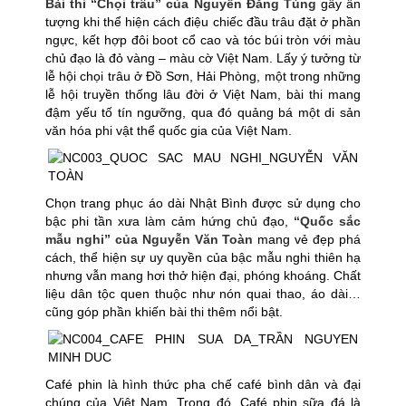
Bài thi “Chọi trâu” của Nguyễn Đăng Tùng
gây ấn
tượng khi thể hiện cách điệu chiếc đầu trâu đặt ở phần
ngực, kết hợp đôi boot cổ cao và tóc búi tròn với màu
chủ đạo là đỏ vàng – màu cờ Việt Nam. Lấy ý tưởng từ
lễ hội chọi trâu ở Đồ Sơn, Hải Phòng, một trong những
lễ hội truyền thống lâu đời ở Việt Nam, bài thi mang
đậm yếu tố tín ngưỡng, qua đó quảng bá một di sản
văn hóa phi vật thể quốc gia của Việt Nam.
Chọn trang phục áo dài Nhật Bình được sử dụng cho
bậc phi tần xưa làm cảm hứng chủ đạo,
“Quốc sắc
mẫu nghi” của Nguyễn Văn Toàn
mang vẻ đẹp phá
cách, thể hiện sự uy quyền của bậc mẫu nghi thiên hạ
nhưng vẫn mang hơi thở hiện đại, phóng khoáng. Chất
liệu dân tộc quen thuộc như nón quai thao, áo dài…
cũng góp phần khiến bài thi thêm nổi bật.
Café phin là hình thức pha chế café bình dân và đại
chúng của Việt Nam. Trong đó, Café phin sữa đá là