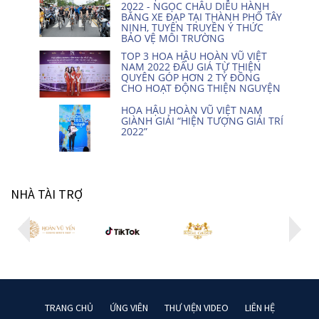
2022 - NGỌC CHÂU DIỄU HÀNH
BẰNG XE ĐẠP TẠI THÀNH PHỐ TÂY
NINH, TUYÊN TRUYỀN Ý THỨC
BẢO VỆ MÔI TRƯỜNG
TOP 3 HOA HẬU HOÀN VŨ VIỆT
NAM 2022 ĐẤU GIÁ TỪ THIỆN
QUYÊN GÓP HƠN 2 TỶ ĐỒNG
CHO HOẠT ĐỘNG THIỆN NGUYỆN
HOA HẬU HOÀN VŨ VIỆT NAM
GIÀNH GIẢI “HIỆN TƯỢNG GIẢI TRÍ
2022”
NHÀ TÀI TRỢ
TRANG CHỦ
ỨNG VIÊN
THƯ VIỆN VIDEO
LIÊN HỆ