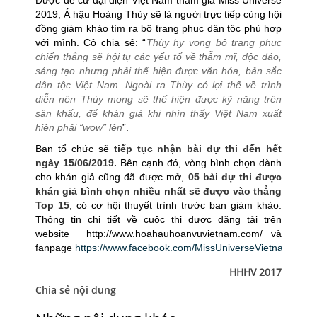
Được đề cử đại diện Việt Nam tham gia Miss Universe
2019, Á hậu Hoàng Thùy sẽ là người trực tiếp cùng hội
đồng giám khảo tìm ra bộ trang phục dân tộc phù hợp
với mình. Cô chia sẻ: “
Thùy hy vọng bộ trang phục
chiến thắng sẽ hội tụ các yếu tố về thẫm mĩ, độc đáo,
sáng tạo nhưng phải thể hiện được văn hóa, bản sắc
dân tộc Việt Nam. Ngoài ra Thùy có lợi thế về trình
diễn nên Thùy mong sẽ thể hiện được kỹ năng trên
sân khấu, để khán giả khi nhìn thấy Việt Nam xuất
hiện phải “wow” lên
”.
Ban tổ chức sẽ
tiếp tục nhận bài dự thi đến hết
ngày 15/06/2019.
Bên cạnh đó, vòng bình chọn dành
cho khán giả cũng đã được mở,
05 bài dự thi được
khán giả bình chọn nhiều nhất sẽ được vào thẳng
Top 15
, có cơ hội thuyết trình trước ban giám khảo.
Thông tin chi tiết về cuộc thi được đăng tải trên
website http://www.hoahauhoanvuvietnam.com/ và
fanpage
https://www.facebook.com/MissUniverseVietnam/
HHHV 2017
Chia sẻ nội dung