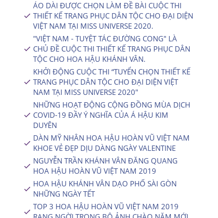
ÁO DÀI ĐƯỢC CHỌN LÀM ĐỀ BÀI CUỘC THI
THIẾT KẾ TRANG PHỤC DÂN TỘC CHO ĐẠI DIỆN
VIỆT NAM TẠI MISS UNIVERSE 2020.
"VIỆT NAM - TUYỆT TÁC ĐƯỜNG CONG" LÀ
CHỦ ĐỀ CUỘC THI THIẾT KẾ TRANG PHỤC DÂN
TỘC CHO HOA HẬU KHÁNH VÂN.
KHỞI ĐỘNG CUỘC THI “TUYỂN CHỌN THIẾT KẾ
TRANG PHỤC DÂN TỘC CHO ĐẠI DIỆN VIỆT
NAM TẠI MISS UNIVERSE 2020″
NHỮNG HOẠT ĐỘNG CỘNG ĐỒNG MÙA DỊCH
COVID-19 ĐẦY Ý NGHĨA CỦA Á HẬU KIM
DUYÊN
DÀN MỸ NHÂN HOA HẬU HOÀN VŨ VIỆT NAM
KHOE VẺ ĐẸP DỊU DÀNG NGÀY VALENTINE
NGUYỄN TRẦN KHÁNH VÂN ĐĂNG QUANG
HOA HẬU HOÀN VŨ VIỆT NAM 2019
HOA HẬU KHÁNH VÂN DẠO PHỐ SÀI GÒN
NHỮNG NGÀY TẾT
TOP 3 HOA HẬU HOÀN VŨ VIỆT NAM 2019
RẠNG NGỜI TRONG BỘ ẢNH CHÀO NĂM MỚI