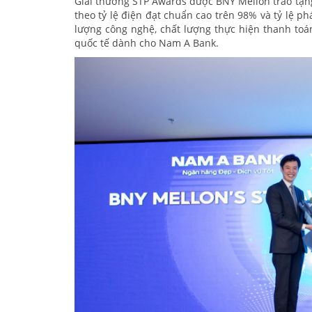
Giải thưởng STP Awards được BNY Mellon trao tặng
theo tỷ lệ điện đạt chuẩn cao trên 98% và tỷ lệ ph
lượng công nghệ, chất lượng thực hiện thanh toá
quốc tế dành cho Nam A Bank.