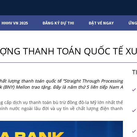
HHHV VN 2025
ĐĂNG KÝ DỰ THI
ĐẶT VÉ NGAY
ỨNG
ƯỢNG THANH TOÁN QUỐC TẾ XUẤ
T
hất lượng thanh toán quốc tế
“Straight Through Processing
k (BNY) Mellon trao tặng.
Đây là năm thứ 5 liên tiếp Nam A
 cấp dịch vụ thanh toán bù trừ đồng đô-la Mỹ lớn nhất thế
hính nước ngoài lâu đời và uy tín về chất lượng điện thanh