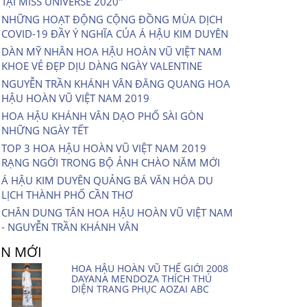
TẠI MISS UNIVERSE 2020″
NHỮNG HOẠT ĐỘNG CỘNG ĐỒNG MÙA DỊCH
COVID-19 ĐẦY Ý NGHĨA CỦA Á HẬU KIM DUYÊN
DÀN MỸ NHÂN HOA HẬU HOÀN VŨ VIỆT NAM
KHOE VẺ ĐẸP DỊU DÀNG NGÀY VALENTINE
NGUYỄN TRẦN KHÁNH VÂN ĐĂNG QUANG HOA
HẬU HOÀN VŨ VIỆT NAM 2019
HOA HẬU KHÁNH VÂN DẠO PHỐ SÀI GÒN
NHỮNG NGÀY TẾT
TOP 3 HOA HẬU HOÀN VŨ VIỆT NAM 2019
RẠNG NGỜI TRONG BỘ ẢNH CHÀO NĂM MỚI
Á HẬU KIM DUYÊN QUẢNG BÁ VĂN HÓA DU
LỊCH THÀNH PHỐ CẦN THƠ
CHÂN DUNG TÂN HOA HẬU HOÀN VŨ VIỆT NAM
- NGUYỄN TRẦN KHÁNH VÂN
IN MỚI
HOA HẬU HOÀN VŨ THẾ GIỚI 2008
DAYANA MENDOZA THÍCH THÚ
DIỆN TRANG PHỤC AOZAI ABC