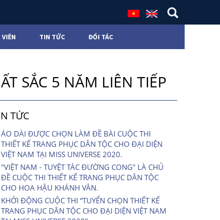
 VIÊN
TIN TỨC
ĐỐI TÁC
T SẮC 5 NĂM LIÊN TIẾP
IN TỨC
ÁO DÀI ĐƯỢC CHỌN LÀM ĐỀ BÀI CUỘC THI
THIẾT KẾ TRANG PHỤC DÂN TỘC CHO ĐẠI DIỆN
VIỆT NAM TẠI MISS UNIVERSE 2020.
"VIỆT NAM - TUYỆT TÁC ĐƯỜNG CONG" LÀ CHỦ
ĐỀ CUỘC THI THIẾT KẾ TRANG PHỤC DÂN TỘC
CHO HOA HẬU KHÁNH VÂN.
KHỞI ĐỘNG CUỘC THI “TUYỂN CHỌN THIẾT KẾ
TRANG PHỤC DÂN TỘC CHO ĐẠI DIỆN VIỆT NAM