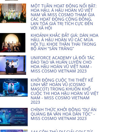
MỘT TUẦN HOẠT ĐỘNG NỔI BẬT:
HOA HẬU, Á HẬU HOÀN VŨ VIỆT
NAM VÀ MISS COSMO THAM GIA
CÁC HOẠT ĐỘNG CỘNG ĐỒNG,
LAN TỎA GIÁ TRỊ TÍCH CỰC ĐẾN
VỚI XÃ HỘI
KHOẢNH KHẮC ĐẮT GIÁ: DÀN HOA
HẬU, Á HẬU HOÀN VŨ CÁC MÙA
HỘI TỤ, KHOE THẦN THÁI TRONG
BỘ ẢNH “SĂN TRĂNG”
UNIFORCE ACADEMY LÀ ĐỐI TÁC
ĐÀO TẠO VÀ HUẤN LUYỆN CHO
HOA HẬU HOÀN VŨ VIỆT NAM -
MISS COSMO VIETNAM 2023
KHỞI ĐỘNG CUỘC THI THIẾT KẾ
LINH VẬT HOÀN VŨ (COSMO
MASCOT) TRONG KHUÔN KHỔ
CUỘC THI HOA HẬU HOÀN VŨ VIỆT
NAM - MISS COSMO VIETNAM
2023
CHÍNH THỨC KHỞI ĐỘNG “DỰ ÁN
QUẢNG BÁ VĂN HOÁ DÂN TỘC” -
MISS COSMO VIETNAM 2023
144 GÔN THỦ DỰ GIẢI GOLF TỪ