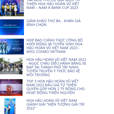
THIỆN HOA HẬU HOÀN VŨ VIỆT
NAM – NAM A BANK CUP 2023
GIẢM KHẢO THỨ BA - KHÁN GIẢ
BÌNH CHỌN
HỌP BÁO CHÍNH THỨC CÔNG BỐ
KHỞI ĐỘNG VÀ TUYỂN SINH HOA
HẬU HOÀN VŨ VIỆT NAM 2023 -
MISS COSMO VIETNAM
HOA HẬU HOÀN VŨ VIỆT NAM 2022
- NGỌC CHÂU DIỄU HÀNH BẰNG XE
ĐẠP TẠI THÀNH PHỐ TÂY NINH,
TUYÊN TRUYỀN Ý THỨC BẢO VỆ
MÔI TRƯỜNG
TOP 3 HOA HẬU HOÀN VŨ VIỆT
NAM 2022 ĐẤU GIÁ TỪ THIỆN
QUYÊN GÓP HƠN 2 TỶ ĐỒNG CHO
HOẠT ĐỘNG THIỆN NGUYỆN
HOA HẬU HOÀN VŨ VIỆT NAM
GIÀNH GIẢI “HIỆN TƯỢNG GIẢI TRÍ
2022”