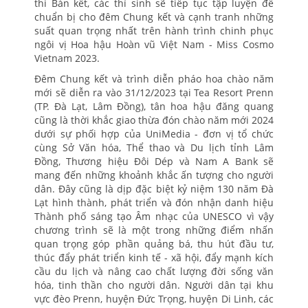
thi Bán kết, các thí sinh sẽ tiếp tục tập luyện để
chuẩn bị cho đêm Chung kết và cạnh tranh những
suất quan trọng nhất trên hành trình chinh phục
ngôi vị Hoa hậu Hoàn vũ Việt Nam - Miss Cosmo
Vietnam 2023.
Đêm Chung kết và trình diễn pháo hoa chào năm
mới sẽ diễn ra vào 31/12/2023 tại Tea Resort Prenn
(TP. Đà Lạt, Lâm Đồng), tân hoa hậu đăng quang
cũng là thời khắc giao thừa đón chào năm mới 2024
dưới sự phối hợp của UniMedia - đơn vị tổ chức
cùng Sở Văn hóa, Thể thao và Du lịch tỉnh Lâm
Đồng, Thương hiệu Đôi Dép và Nam A Bank sẽ
mang đến những khoảnh khắc ấn tượng cho người
dân. Đây cũng là dịp đặc biệt kỷ niệm 130 năm Đà
Lạt hình thành, phát triển và đón nhận danh hiệu
Thành phố sáng tạo Âm nhạc của UNESCO vì vậy
chương trình sẽ là một trong những điểm nhấn
quan trọng góp phần quảng bá, thu hút đầu tư,
thúc đẩy phát triển kinh tế - xã hội, đẩy mạnh kích
cầu du lịch và nâng cao chất lượng đời sống văn
hóa, tinh thần cho người dân. Người dân tại khu
vực đèo Prenn, huyện Đức Trọng, huyện Di Linh, các