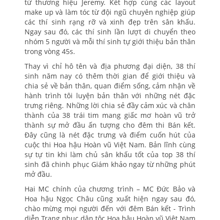
từ thương hiệu Jeremy. Kết hợp cùng các layout
make up và làm tóc từ đội ngũ chuyên nghiệp giúp
các thí sinh rạng rỡ và xinh đẹp trên sân khấu.
Ngay sau đó, các thí sinh lần lượt di chuyển theo
nhóm 5 người và mỗi thí sinh tự giới thiệu bản thân
trong vòng 45s.
Thay vì chỉ hô tên và địa phương đại diện, 38 thí
sinh năm nay có thêm thời gian để giới thiệu và
chia sẻ về bản thân, quan điểm sống, cảm nhận về
hành trình tôi luyện bản thân với những nét đặc
trưng riêng. Những lời chia sẻ đầy cảm xúc và chân
thành của 38 trái tim mang giấc mơ hoàn vũ trở
thành sự mở đầu ấn tượng cho đêm thi Bán kết.
Đây cũng là nét đặc trưng và điểm cuốn hút của
cuộc thi Hoa hậu Hoàn vũ Việt Nam. Bản lĩnh cùng
sự tự tin khi làm chủ sân khấu tốt của top 38 thí
sinh đã chinh phục Giám khảo ngay từ những phút
mở đầu.
Hai MC chính của chương trình – MC Đức Bảo và
Hoa hậu Ngọc Châu cũng xuất hiện ngay sau đó,
chào mừng mọi người đến với đêm Bán kết - Trình
diễn Trang phục dân tộc Hoa hậu Hoàn vũ Việt Nam