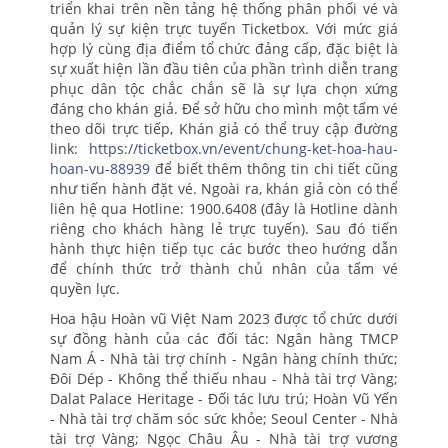
triển khai trên nền tảng hệ thống phân phối vé và
quản lý sự kiện trực tuyến Ticketbox. Với mức giá
hợp lý cùng địa điểm tổ chức đảng cấp, đặc biệt là
sự xuất hiện lần đầu tiên của phần trình diễn trang
phục dân tộc chắc chắn sẽ là sự lựa chọn xứng
đáng cho khán giả. Để sở hữu cho mình một tấm vé
theo dõi trực tiếp, Khán giả có thể truy cập đường
link:
https://ticketbox.vn/event/chung-ket-hoa-hau-
hoan-vu-88939
để biết thêm thông tin chi tiết cũng
như tiến hành đặt vé. Ngoài ra, khán giả còn có thể
liên hệ qua Hotline: 1900.6408 (đây là Hotline dành
riêng cho khách hàng lẻ trực tuyến). Sau đó tiến
hành thực hiện tiếp tục các bước theo hướng dẫn
để chính thức trở thành chủ nhân của tấm vé
quyền lực.
Hoa hậu Hoàn vũ Việt Nam 2023 được tổ chức dưới
sự đồng hành của các đối tác: Ngân hàng TMCP
Nam Á - Nhà tài trợ chính - Ngân hàng chính thức;
Đôi Dép - Không thể thiếu nhau - Nhà tài trợ Vàng;
Dalat Palace Heritage - Đối tác lưu trú; Hoàn Vũ Yến
- Nhà tài trợ chăm sóc sức khỏe; Seoul Center - Nhà
tài trợ Vàng; Ngọc Châu Âu - Nhà tài trợ vương