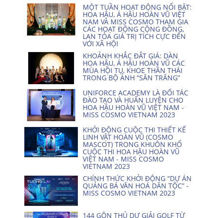
MỘT TUẦN HOẠT ĐỘNG NỔI BẬT:
HOA HẬU, Á HẬU HOÀN VŨ VIỆT
NAM VÀ MISS COSMO THAM GIA
CÁC HOẠT ĐỘNG CỘNG ĐỒNG,
LAN TỎA GIÁ TRỊ TÍCH CỰC ĐẾN
VỚI XÃ HỘI
KHOẢNH KHẮC ĐẮT GIÁ: DÀN
HOA HẬU, Á HẬU HOÀN VŨ CÁC
MÙA HỘI TỤ, KHOE THẦN THÁI
TRONG BỘ ẢNH “SĂN TRĂNG”
UNIFORCE ACADEMY LÀ ĐỐI TÁC
ĐÀO TẠO VÀ HUẤN LUYỆN CHO
HOA HẬU HOÀN VŨ VIỆT NAM -
MISS COSMO VIETNAM 2023
KHỞI ĐỘNG CUỘC THI THIẾT KẾ
LINH VẬT HOÀN VŨ (COSMO
MASCOT) TRONG KHUÔN KHỔ
CUỘC THI HOA HẬU HOÀN VŨ
VIỆT NAM - MISS COSMO
VIETNAM 2023
CHÍNH THỨC KHỞI ĐỘNG “DỰ ÁN
QUẢNG BÁ VĂN HOÁ DÂN TỘC” -
MISS COSMO VIETNAM 2023
144 GÔN THỦ DỰ GIẢI GOLF TỪ