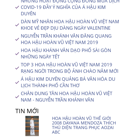
NHỮNG HOẠT ĐỘNG CỘNG ĐỒNG MÙA DỊCH
COVID-19 ĐẦY Ý NGHĨA CỦA Á HẬU KIM
DUYÊN
DÀN MỸ NHÂN HOA HẬU HOÀN VŨ VIỆT NAM
KHOE VẺ ĐẸP DỊU DÀNG NGÀY VALENTINE
NGUYỄN TRẦN KHÁNH VÂN ĐĂNG QUANG
HOA HẬU HOÀN VŨ VIỆT NAM 2019
HOA HẬU KHÁNH VÂN DẠO PHỐ SÀI GÒN
NHỮNG NGÀY TẾT
TOP 3 HOA HẬU HOÀN VŨ VIỆT NAM 2019
RẠNG NGỜI TRONG BỘ ẢNH CHÀO NĂM MỚI
Á HẬU KIM DUYÊN QUẢNG BÁ VĂN HÓA DU
LỊCH THÀNH PHỐ CẦN THƠ
CHÂN DUNG TÂN HOA HẬU HOÀN VŨ VIỆT
NAM - NGUYỄN TRẦN KHÁNH VÂN
TIN MỚI
HOA HẬU HOÀN VŨ THẾ GIỚI
2008 DAYANA MENDOZA THÍCH
THÚ DIỆN TRANG PHỤC AOZAI
ABC