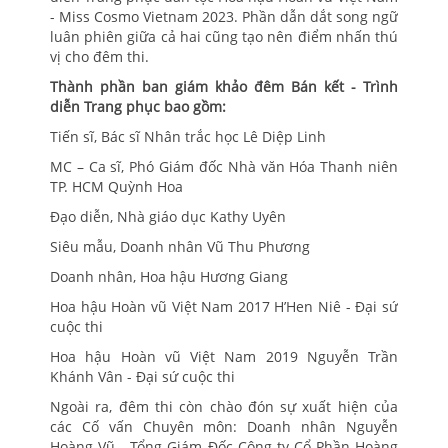
- Miss Cosmo Vietnam 2023. Phần dẫn dắt song ngữ
luân phiên giữa cả hai cũng tạo nên điểm nhấn thú
vị cho đêm thi.
Thành phần ban giám khảo đêm Bán kết - Trình
diễn Trang phục bao gồm:
Tiến sĩ, Bác sĩ Nhân trắc học Lê Diệp Linh
MC – Ca sĩ, Phó Giám đốc Nhà văn Hóa Thanh niên
TP. HCM Quỳnh Hoa
Đạo diễn, Nhà giáo dục Kathy Uyên
Siêu mẫu, Doanh nhân Vũ Thu Phương
Doanh nhân, Hoa hậu Hương Giang
Hoa hậu Hoàn vũ Việt Nam 2017 H’Hen Niê - Đại sứ
cuộc thi
Hoa hậu Hoàn vũ Việt Nam 2019 Nguyễn Trần
Khánh Vân - Đại sứ cuộc thi
Ngoài ra, đêm thi còn chào đón sự xuất hiện của
các Cố vấn Chuyên môn: Doanh nhân Nguyễn
Hoàng Vũ - Tổng Giám Đốc Công ty Cổ Phần Hoàng