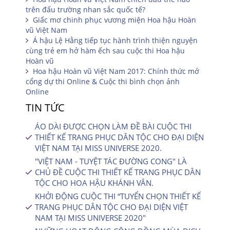
trên đấu trường nhan sắc quốc tế?
Giấc mơ chinh phục vương miện Hoa hậu Hoàn
vũ Việt Nam
Á hậu Lệ Hằng tiếp tục hành trình thiện nguyện
cùng trẻ em hở hàm ếch sau cuộc thi Hoa hậu
Hoàn vũ
Hoa hậu Hoàn vũ Việt Nam 2017: Chính thức mở
cổng dự thi Online & Cuộc thi bình chọn ảnh
Online
TIN TỨC
ÁO DÀI ĐƯỢC CHỌN LÀM ĐỀ BÀI CUỘC THI
THIẾT KẾ TRANG PHỤC DÂN TỘC CHO ĐẠI DIỆN
VIỆT NAM TẠI MISS UNIVERSE 2020.
"VIỆT NAM - TUYỆT TÁC ĐƯỜNG CONG" LÀ
CHỦ ĐỀ CUỘC THI THIẾT KẾ TRANG PHỤC DÂN
TỘC CHO HOA HẬU KHÁNH VÂN.
KHỞI ĐỘNG CUỘC THI “TUYỂN CHỌN THIẾT KẾ
TRANG PHỤC DÂN TỘC CHO ĐẠI DIỆN VIỆT
NAM TẠI MISS UNIVERSE 2020″