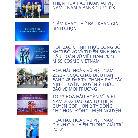
THIỆN HOA HẬU HOÀN VŨ VIỆT
NAM – NAM A BANK CUP 2023
GIẢM KHẢO THỨ BA - KHÁN GIẢ
BÌNH CHỌN
HỌP BÁO CHÍNH THỨC CÔNG BỐ
KHỞI ĐỘNG VÀ TUYỂN SINH HOA
HẬU HOÀN VŨ VIỆT NAM 2023 -
MISS COSMO VIETNAM
HOA HẬU HOÀN VŨ VIỆT NAM
2022 - NGỌC CHÂU DIỄU HÀNH
BẰNG XE ĐẠP TẠI THÀNH PHỐ TÂY
NINH, TUYÊN TRUYỀN Ý THỨC
BẢO VỆ MÔI TRƯỜNG
TOP 3 HOA HẬU HOÀN VŨ VIỆT
NAM 2022 ĐẤU GIÁ TỪ THIỆN
QUYÊN GÓP HƠN 2 TỶ ĐỒNG
CHO HOẠT ĐỘNG THIỆN NGUYỆN
HOA HẬU HOÀN VŨ VIỆT NAM
GIÀNH GIẢI “HIỆN TƯỢNG GIẢI TRÍ
2022”