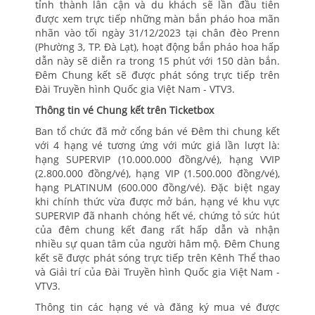
tỉnh thành lân cận và du khách sẽ lần đầu tiên
được xem trực tiếp những màn bắn pháo hoa mãn
nhãn vào tối ngày 31/12/2023 tại chân đèo Prenn
(Phường 3, TP. Đà Lạt), hoạt động bắn pháo hoa hấp
dẫn này sẽ diễn ra trong 15 phút với 150 dàn bắn.
Đêm Chung kết sẽ được phát sóng trực tiếp trên
Đài Truyền hình Quốc gia Việt Nam - VTV3.
Thông tin vé Chung kết trên Ticketbox
Ban tổ chức đã mở cổng bán vé Đêm thi chung kết
với 4 hạng vé tương ứng với mức giá lần lượt là:
hạng SUPERVIP (10.000.000 đồng/vé), hạng VVIP
(2.800.000 đồng/vé), hạng VIP (1.500.000 đồng/vé),
hạng PLATINUM (600.000 đồng/vé). Đặc biệt ngay
khi chính thức vừa được mở bán, hạng vé khu vực
SUPERVIP đã nhanh chóng hết vé, chứng tỏ sức hút
của đêm chung kết đang rất hấp dẫn và nhận
nhiều sự quan tâm của người hâm mộ. Đêm Chung
kết sẽ được phát sóng trực tiếp trên Kênh Thể thao
và Giải trí của Đài Truyền hình Quốc gia Việt Nam -
VTV3.
Thông tin các hạng vé và đăng ký mua vé được