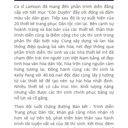
Ca sĩ Lamoon đã mang đến phần trình diễn đẳng
cấp với tiết mục “Còn Duyên” đầy sôi động và đậm
màu sắc dân gian. Tiếp sau đó là sự xuất hiện của
20 thiết kế trang phục Dân tộc còn lại. Bên cạnh sự
hoành tráng và bài bản của các thiết kế, thần thái
trình diễn cũng là điểm cộng cho các thí sinh trong
phần thi đặc biệt này. Cùng xây dựng và lan tỏa
thông điệp quảng bá văn hóa, nét đẹp thông qua
phần trình diễn, thí sinh và các nhà thiết kế trẻ đã
chạm đến trái tim người con Việt Nam bằng vẻ đẹp
tinh hoa văn hóa dân tộc, hòa trộn cùng nguồn cảm
hứng tương lai. Đồng hành cùng các thí sinh là
Kelly Pang với 40 bộ nail độc đáo cùng lấy ý tưởng
từ các thiết kế để tạo nên sự hài hòa nhất định.
Nhiều thiết kế có cấu trúc lớn, khối lượng nặng
nhưng vẫn được các thí sinh chinh phục bằng sự
nỗ lực và cố gắng.
Theo dõi suốt chặng đường Bán kết - Trình diễn
Trang phục Dân tộc, khán giả cũng nhìn nhận rõ
hơn về sự tiến bộ, phát triển bản thân sau hành
trình tôi luyện vất vả của 38 thí sinh. Kết thúc đêm