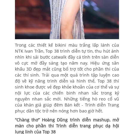
Trong các thiết kế bikini màu trắng lấp lánh của
NTK Ivan Trần, Top 38 trình diễn tự tin, thu hút ánh
nhìn khi sải bước catwalk đầy cá tính trên sàn diễn
vô cực mở đầy sáng tạo năm nay. Hiệu ứng sân
khấu 3D đẹp mắt cũng bổ trợ tốt cho phần thi của
các thí sinh. Trải qua một quá trình tập luyện cao
độ về kỹ năng trình diễn và hình thể, Top 38 thí
sinh khoe được vẻ đẹp khỏe khoắn của cơ thể và sự
nội lực của các chiến binh nhan sắc trong kỷ
nguyên nhan sắc mới. Những tiếng hò reo cổ vũ
của khán giả giúp đêm Bán kết - Trình diễn Trang
phục dân tộc trở nên nóng hơn bao giờ hết.
“Chàng thơ” Hoàng Dũng trình diễn mashup, mở
màn cho phần thi Trình diễn trang phục dạ hội
lung linh của Top 38