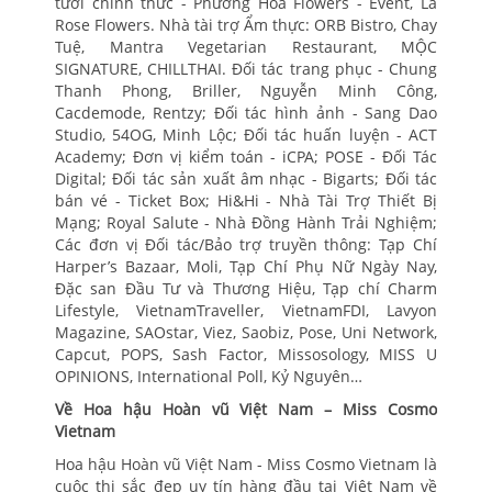
tươi chính thức - Phường Hoa Flowers - Event, La
Rose Flowers. Nhà tài trợ Ẩm thực: ORB Bistro, Chay
Tuệ, Mantra Vegetarian Restaurant, MỘC
SIGNATURE, CHILLTHAI. Đối tác trang phục - Chung
Thanh Phong, Briller, Nguyễn Minh Công,
Cacdemode, Rentzy; Đối tác hình ảnh - Sang Dao
Studio, 54OG, Minh Lộc; Đối tác huấn luyện - ACT
Academy; Đơn vị kiểm toán - iCPA; POSE - Đối Tác
Digital; Đối tác sản xuất âm nhạc - Bigarts; Đối tác
bán vé - Ticket Box; Hi&Hi - Nhà Tài Trợ Thiết Bị
Mạng; Royal Salute - Nhà Đồng Hành Trải Nghiệm;
Các đơn vị Đối tác/Bảo trợ truyền thông: Tạp Chí
Harper’s Bazaar, Moli, Tạp Chí Phụ Nữ Ngày Nay,
Đặc san Đầu Tư và Thương Hiệu, Tạp chí Charm
Lifestyle, VietnamTraveller, VietnamFDI, Lavyon
Magazine, SAOstar, Viez, Saobiz, Pose, Uni Network,
Capcut, POPS, Sash Factor, Missosology, MISS U
OPINIONS, International Poll, Kỷ Nguyên…
Về Hoa hậu Hoàn vũ Việt Nam – Miss Cosmo
Vietnam
Hoa hậu Hoàn vũ Việt Nam - Miss Cosmo Vietnam là
cuộc thi sắc đẹp uy tín hàng đầu tại Việt Nam về