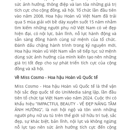
sức ảnh hưởng, thông điệp và lan tỏa những giá trị
tích cực cho cộng đồng, xã hội. Tổ chức lần đầu tiên
vào năm 2008, Hoa hậu Hoàn vũ Việt Nam đã trải
qua 5 mùa giải với bề dày xuyên suốt 15 năm nhằm
tìm kiếm những người phụ nữ Việt Nam có vẻ đẹp
hiện đại, có nội lực, bản lĩnh, nỗ lực hành động và
sẵn sàng đồng hành cùng sứ mệnh của tổ chức.
Đánh dấu chặng hành trình trong kỷ nguyên mới,
Hoa hậu Hoàn vũ Việt Nam vẫn sẽ tiếp tục sứ mệnh
dùng sức ảnh hưởng của mình kiến tạo nên những
giá trị tốt đẹp cho sự phát triển tích cực của cộng
đồng và xã hội.
Về Miss Cosmo - Hoa hậu Hoàn vũ Quốc tế
Miss Cosmo - Hoa hậu Hoàn vũ Quốc tế là thế vận
hội sắc đẹp quốc tế do UniMedia sáng lập, lần đầu
tiên tổ chức tại Việt Nam vào năm 2024. Cuộc thi có
khẩu hiệu “IMPACTFUL BEAUTY - VẺ ĐẸP NÂNG TẦM
ẢNH HƯỞNG”, là nơi hội ngộ và tôn vinh những
người phụ nữ ưu tú trên thế giới sở hữu trí tuệ, sắc
đẹp, sự khác biệt, bản lĩnh, nội lực và không ngừng
nỗ lực tạo nên sức ảnh hưởng tích cực đến cộng