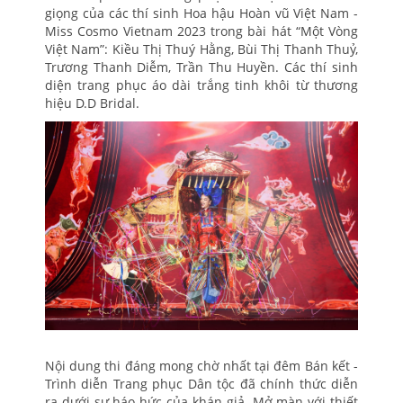
giọng của các thí sinh Hoa hậu Hoàn vũ Việt Nam -
Miss Cosmo Vietnam 2023 trong bài hát “Một Vòng
Việt Nam”: Kiều Thị Thuý Hằng, Bùi Thị Thanh Thuỷ,
Trương Thanh Diễm, Trần Thu Huyền. Các thí sinh
diện trang phục áo dài trắng tinh khôi từ thương
hiệu D.D Bridal.
Nội dung thi đáng mong chờ nhất tại đêm Bán kết -
Trình diễn Trang phục Dân tộc đã chính thức diễn
ra dưới sự háo hức của khán giả. Mở màn với thiết