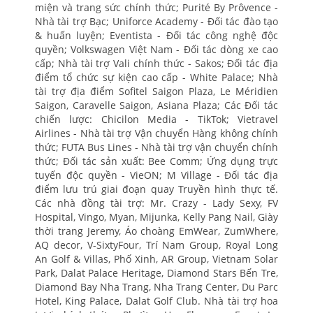
miện và trang sức chính thức; Purité By Prôvence -
Nhà tài trợ Bạc; Uniforce Academy - Đối tác đào tạo
& huấn luyện; Eventista - Đối tác công nghệ độc
quyền; Volkswagen Việt Nam - Đối tác dòng xe cao
cấp; Nhà tài trợ Vali chính thức - Sakos; Đối tác địa
điểm tổ chức sự kiện cao cấp - White Palace; Nhà
tài trợ địa điểm Sofitel Saigon Plaza, Le Méridien
Saigon, Caravelle Saigon, Asiana Plaza; Các Đối tác
chiến lược: Chicilon Media - TikTok; Vietravel
Airlines - Nhà tài trợ Vận chuyển Hàng không chính
thức; FUTA Bus Lines - Nhà tài trợ vận chuyển chính
thức; Đối tác sản xuất: Bee Comm; Ứng dụng trực
tuyến độc quyền - VieON; M Village - Đối tác địa
điểm lưu trú giai đoạn quay Truyền hình thực tế.
Các nhà đồng tài trợ: Mr. Crazy - Lady Sexy, FV
Hospital, Vingo, Myan, Mijunka, Kelly Pang Nail, Giày
thời trang Jeremy, Áo choàng EmWear, ZumWhere,
AQ decor, V-SixtyFour, Trí Nam Group, Royal Long
An Golf & Villas, Phố Xinh, AR Group, Vietnam Solar
Park, Dalat Palace Heritage, Diamond Stars Bến Tre,
Diamond Bay Nha Trang, Nha Trang Center, Du Parc
Hotel, King Palace, Dalat Golf Club. Nhà tài trợ hoa