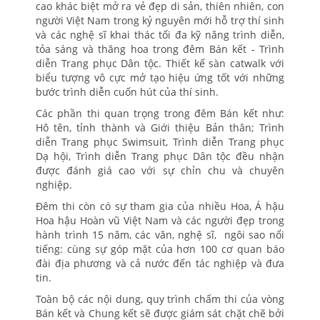
cao khác biệt mở ra vẻ đẹp di sản, thiên nhiên, con
người Việt Nam trong kỷ nguyên mới hỗ trợ thí sinh
và các nghệ sĩ khai thác tối đa kỹ năng trình diễn,
tỏa sáng và thăng hoa trong đêm Bán kết - Trình
diễn Trang phục Dân tộc. Thiết kế sàn catwalk với
biểu tượng vô cực mở tạo hiệu ứng tốt với những
bước trình diễn cuốn hút của thí sinh.
Các phần thi quan trọng trong đêm Bán kết như:
Hô tên, tỉnh thành và Giới thiệu Bản thân; Trình
diễn Trang phục Swimsuit, Trình diễn Trang phục
Dạ hội, Trình diễn Trang phục Dân tộc đều nhận
được đánh giá cao với sự chỉn chu và chuyên
nghiệp.
Đêm thi còn có sự tham gia của nhiều Hoa, Á hậu
Hoa hậu Hoàn vũ Việt Nam và các người đẹp trong
hành trình 15 năm, các văn, nghệ sĩ, ngôi sao nổi
tiếng: cùng sự góp mặt của hơn 100 cơ quan báo
đài địa phương và cả nước đến tác nghiệp và đưa
tin.
Toàn bộ các nội dung, quy trình chấm thi của vòng
Bán kết và Chung kết sẽ được giám sát chặt chẽ bởi