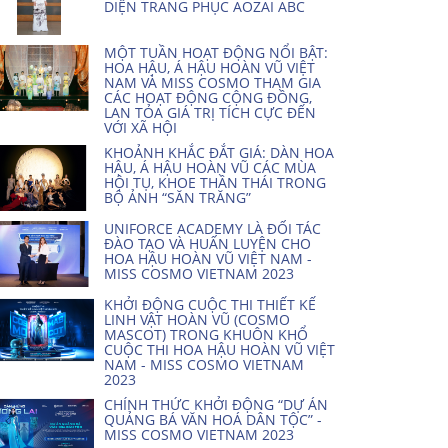
DIỆN TRANG PHỤC AOZAI ABC
MỘT TUẦN HOẠT ĐỘNG NỔI BẬT:
HOA HẬU, Á HẬU HOÀN VŨ VIỆT
NAM VÀ MISS COSMO THAM GIA
CÁC HOẠT ĐỘNG CỘNG ĐỒNG,
LAN TỎA GIÁ TRỊ TÍCH CỰC ĐẾN
VỚI XÃ HỘI
KHOẢNH KHẮC ĐẮT GIÁ: DÀN HOA
HẬU, Á HẬU HOÀN VŨ CÁC MÙA
HỘI TỤ, KHOE THẦN THÁI TRONG
BỘ ẢNH “SĂN TRĂNG”
UNIFORCE ACADEMY LÀ ĐỐI TÁC
ĐÀO TẠO VÀ HUẤN LUYỆN CHO
HOA HẬU HOÀN VŨ VIỆT NAM -
MISS COSMO VIETNAM 2023
KHỞI ĐỘNG CUỘC THI THIẾT KẾ
LINH VẬT HOÀN VŨ (COSMO
MASCOT) TRONG KHUÔN KHỔ
CUỘC THI HOA HẬU HOÀN VŨ VIỆT
NAM - MISS COSMO VIETNAM
2023
CHÍNH THỨC KHỞI ĐỘNG “DỰ ÁN
QUẢNG BÁ VĂN HOÁ DÂN TỘC” -
MISS COSMO VIETNAM 2023