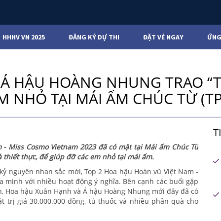
HHHV VN 2025
ĐĂNG KÝ DỰ THI
ĐẶT VÉ NGAY
ỨNG
 Á HẬU HOÀNG NHUNG TRAO “T
 NHỎ TẠI MÁI ẤM CHÚC TỪ (TP
T
m - Miss Cosmo Vietnam 2023 đã có mặt tại Mái ấm Chúc Từ
 thiết thực, để giúp đỡ các em nhỏ tại mái ấm.
a kỷ nguyên nhan sắc mới, Top 2 Hoa hậu Hoàn vũ Việt Nam -
 mình với nhiều hoạt động ý nghĩa. Bên cạnh các buổi gặp
lớn, Hoa hậu Xuân Hạnh và Á hậu Hoàng Nhung mới đây đã có
 trị giá 30.000.000 đồng, tủ thuốc và nhiều phần quà cho