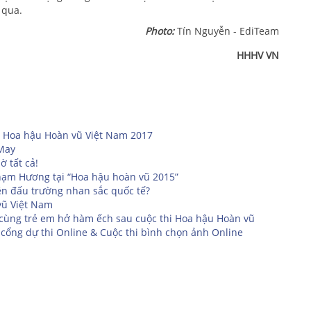
 qua.
Photo:
Tín Nguyễn - EdiTeam
HHHV VN
 Hoa hậu Hoàn vũ Việt Nam 2017
 May
 tất cả!
Phạm Hương tại “Hoa hậu hoàn vũ 2015”
ên đấu trường nhan sắc quốc tế?
vũ Việt Nam
 cùng trẻ em hở hàm ếch sau cuộc thi Hoa hậu Hoàn vũ
cổng dự thi Online & Cuộc thi bình chọn ảnh Online