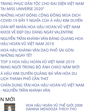
TRANG PHỤC DÂN TỘC CHO ĐẠI DIỆN VIỆT NAM
TẠI MISS UNIVERSE 2020″
NHỮNG HOẠT ĐỘNG CỘNG ĐỒNG MÙA DỊCH
COVID-19 ĐẦY Ý NGHĨA CỦA Á HẬU KIM DUYÊN
DÀN MỸ NHÂN HOA HẬU HOÀN VŨ VIỆT NAM
KHOE VẺ ĐẸP DỊU DÀNG NGÀY VALENTINE
NGUYỄN TRẦN KHÁNH VÂN ĐĂNG QUANG HOA
HẬU HOÀN VŨ VIỆT NAM 2019
HOA HẬU KHÁNH VÂN DẠO PHỐ SÀI GÒN
NHỮNG NGÀY TẾT
TOP 3 HOA HẬU HOÀN VŨ VIỆT NAM 2019
RẠNG NGỜI TRONG BỘ ẢNH CHÀO NĂM MỚI
Á HẬU KIM DUYÊN QUẢNG BÁ VĂN HÓA DU
LỊCH THÀNH PHỐ CẦN THƠ
CHÂN DUNG TÂN HOA HẬU HOÀN VŨ VIỆT NAM
- NGUYỄN TRẦN KHÁNH VÂN
IN MỚI
HOA HẬU HOÀN VŨ THẾ GIỚI 2008
DAYANA MENDOZA THÍCH THÚ