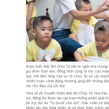
Được biết, Mái ấm Chúc Từ vốn là ngôi nhà chung
gia đình trọn vẹn, đồng thời cũng là nơi cưu 
tựa. Với tấm lòng của sư cô Chúc Từ và các mạ
nhiều hoàn cảnh đáng thương, giúp đỡ những đứa 
sóc chu đáo của các mẹ.
Chia sẻ về chuyến thăm Mái ấm Chúc Từ, Hoa hậu 
xúc động khi được tận tay trao những phần quà thi
tài trợ, dự án “Tủ thuốc cho em” chắc chắn sẽ ti
phần lan tỏa lòng nhân ái và thực hiện trách 