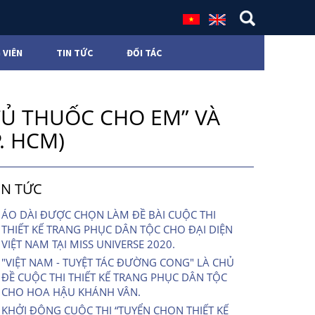
 VIÊN
TIN TỨC
ĐỐI TÁC
Ủ THUỐC CHO EM” VÀ
. HCM)
IN TỨC
ÁO DÀI ĐƯỢC CHỌN LÀM ĐỀ BÀI CUỘC THI
THIẾT KẾ TRANG PHỤC DÂN TỘC CHO ĐẠI DIỆN
VIỆT NAM TẠI MISS UNIVERSE 2020.
"VIỆT NAM - TUYỆT TÁC ĐƯỜNG CONG" LÀ CHỦ
ĐỀ CUỘC THI THIẾT KẾ TRANG PHỤC DÂN TỘC
CHO HOA HẬU KHÁNH VÂN.
KHỞI ĐỘNG CUỘC THI “TUYỂN CHỌN THIẾT KẾ