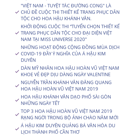
"VIỆT NAM - TUYỆT TÁC ĐƯỜNG CONG" LÀ
CHỦ ĐỀ CUỘC THI THIẾT KẾ TRANG PHỤC DÂN
TỘC CHO HOA HẬU KHÁNH VÂN.
KHỞI ĐỘNG CUỘC THI “TUYỂN CHỌN THIẾT KẾ
TRANG PHỤC DÂN TỘC CHO ĐẠI DIỆN VIỆT
NAM TẠI MISS UNIVERSE 2020″
NHỮNG HOẠT ĐỘNG CỘNG ĐỒNG MÙA DỊCH
COVID-19 ĐẦY Ý NGHĨA CỦA Á HẬU KIM
DUYÊN
DÀN MỸ NHÂN HOA HẬU HOÀN VŨ VIỆT NAM
KHOE VẺ ĐẸP DỊU DÀNG NGÀY VALENTINE
NGUYỄN TRẦN KHÁNH VÂN ĐĂNG QUANG
HOA HẬU HOÀN VŨ VIỆT NAM 2019
HOA HẬU KHÁNH VÂN DẠO PHỐ SÀI GÒN
NHỮNG NGÀY TẾT
TOP 3 HOA HẬU HOÀN VŨ VIỆT NAM 2019
RẠNG NGỜI TRONG BỘ ẢNH CHÀO NĂM MỚI
Á HẬU KIM DUYÊN QUẢNG BÁ VĂN HÓA DU
LỊCH THÀNH PHỐ CẦN THƠ