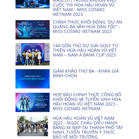
MASCOT) TRONG KHUÔN KHỔ
CUỘC THI HOA HẬU HOÀN VŨ
VIỆT NAM - MISS COSMO
VIETNAM 2023
CHÍNH THỨC KHỞI ĐỘNG “DỰ ÁN
QUẢNG BÁ VĂN HOÁ DÂN TỘC” -
MISS COSMO VIETNAM 2023
144 GÔN THỦ DỰ GIẢI GOLF TỪ
THIỆN HOA HẬU HOÀN VŨ VIỆT
NAM – NAM A BANK CUP 2023
GIẢM KHẢO THỨ BA - KHÁN GIẢ
BÌNH CHỌN
HỌP BÁO CHÍNH THỨC CÔNG BỐ
KHỞI ĐỘNG VÀ TUYỂN SINH HOA
HẬU HOÀN VŨ VIỆT NAM 2023 -
MISS COSMO VIETNAM
HOA HẬU HOÀN VŨ VIỆT NAM
2022 - NGỌC CHÂU DIỄU HÀNH
BẰNG XE ĐẠP TẠI THÀNH PHỐ TÂY
NINH, TUYÊN TRUYỀN Ý THỨC
BẢO VỆ MÔI TRƯỜNG