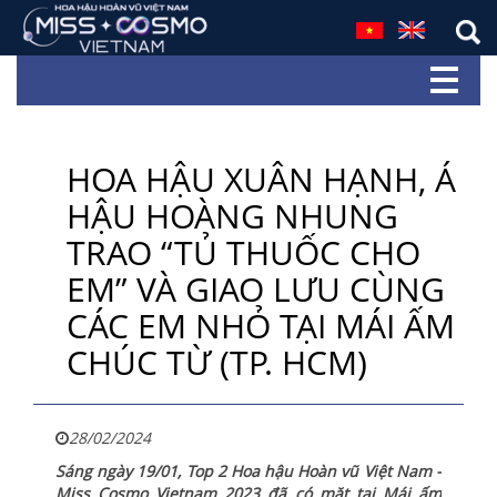
HOA HẬU XUÂN HẠNH, Á
HẬU HOÀNG NHUNG
TRAO “TỦ THUỐC CHO
EM” VÀ GIAO LƯU CÙNG
CÁC EM NHỎ TẠI MÁI ẤM
CHÚC TỪ (TP. HCM)
28/02/2024
Sáng ngày 19/01, Top 2 Hoa hậu Hoàn vũ Việt Nam -
Miss Cosmo Vietnam 2023 đã có mặt tại Mái ấm