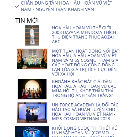
CHÂN DUNG TÂN HOA HẬU HOÀN VŨ VIỆT
NAM - NGUYỄN TRẦN KHÁNH VÂN
TIN MỚI
HOA HẬU HOÀN VŨ THẾ GIỚI
2008 DAYANA MENDOZA THÍCH
THÚ DIỆN TRANG PHỤC AOZAI
ABC
MỘT TUẦN HOẠT ĐỘNG NỔI BẬT:
HOA HẬU, Á HẬU HOÀN VŨ VIỆT
NAM VÀ MISS COSMO THAM GIA
CÁC HOẠT ĐỘNG CỘNG ĐỒNG,
LAN TỎA GIÁ TRỊ TÍCH CỰC ĐẾN
VỚI XÃ HỘI
KHOẢNH KHẮC ĐẮT GIÁ: DÀN
HOA HẬU, Á HẬU HOÀN VŨ CÁC
MÙA HỘI TỤ, KHOE THẦN THÁI
TRONG BỘ ẢNH “SĂN TRĂNG”
UNIFORCE ACADEMY LÀ ĐỐI TÁC
ĐÀO TẠO VÀ HUẤN LUYỆN CHO
HOA HẬU HOÀN VŨ VIỆT NAM -
MISS COSMO VIETNAM 2023
KHỞI ĐỘNG CUỘC THI THIẾT KẾ
LINH VẬT HOÀN VŨ (COSMO