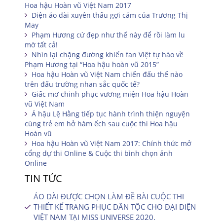
Hoa hậu Hoàn vũ Việt Nam 2017
Diện áo dài xuyên thấu gợi cảm của Trương Thị
May
Phạm Hương cứ đẹp như thế này để rồi làm lu
mờ tất cả!
Nhìn lại chặng đường khiến fan Việt tự hào về
Phạm Hương tại “Hoa hậu hoàn vũ 2015”
Hoa hậu Hoàn vũ Việt Nam chiến đấu thế nào
trên đấu trường nhan sắc quốc tế?
Giấc mơ chinh phục vương miện Hoa hậu Hoàn
vũ Việt Nam
Á hậu Lệ Hằng tiếp tục hành trình thiện nguyện
cùng trẻ em hở hàm ếch sau cuộc thi Hoa hậu
Hoàn vũ
Hoa hậu Hoàn vũ Việt Nam 2017: Chính thức mở
cổng dự thi Online & Cuộc thi bình chọn ảnh
Online
TIN TỨC
ÁO DÀI ĐƯỢC CHỌN LÀM ĐỀ BÀI CUỘC THI
THIẾT KẾ TRANG PHỤC DÂN TỘC CHO ĐẠI DIỆN
VIỆT NAM TẠI MISS UNIVERSE 2020.