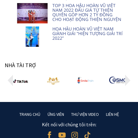
TOP 3 HOA HẬU HOÀN VŨ VIỆT
NAM 2022 ĐẤU GIÁ TỪ THIỆN
QUYÊN GÓP HƠN 2 TỶ ĐỒNG
CHO HOẠT ĐỘNG THIỆN NGUYỆN
HOA HẬU HOÀN VŨ VIỆT NAM
GIÀNH GIẢI “HIỆN TƯỢNG GIẢI TRÍ
2022”
NHÀ TÀI TRỢ
TRANG CHỦ
ỨNG VIÊN
THƯ VIỆN VIDEO
LIÊN HỆ
Kết nối với chúng tôi trên: