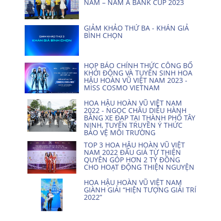
NAM – NAM A BANK CUP 2023
GIẢM KHẢO THỨ BA - KHÁN GIẢ
BÌNH CHỌN
HỌP BÁO CHÍNH THỨC CÔNG BỐ
KHỞI ĐỘNG VÀ TUYỂN SINH HOA
HẬU HOÀN VŨ VIỆT NAM 2023 -
MISS COSMO VIETNAM
HOA HẬU HOÀN VŨ VIỆT NAM
2022 - NGỌC CHÂU DIỄU HÀNH
BẰNG XE ĐẠP TẠI THÀNH PHỐ TÂY
NINH, TUYÊN TRUYỀN Ý THỨC
BẢO VỆ MÔI TRƯỜNG
TOP 3 HOA HẬU HOÀN VŨ VIỆT
NAM 2022 ĐẤU GIÁ TỪ THIỆN
QUYÊN GÓP HƠN 2 TỶ ĐỒNG
CHO HOẠT ĐỘNG THIỆN NGUYỆN
HOA HẬU HOÀN VŨ VIỆT NAM
GIÀNH GIẢI “HIỆN TƯỢNG GIẢI TRÍ
2022”