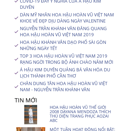
COVID-19 ĐẦY Ý NGHĨA CỦA Á HẬU KIM
DUYÊN
DÀN MỸ NHÂN HOA HẬU HOÀN VŨ VIỆT NAM
KHOE VẺ ĐẸP DỊU DÀNG NGÀY VALENTINE
NGUYỄN TRẦN KHÁNH VÂN ĐĂNG QUANG
HOA HẬU HOÀN VŨ VIỆT NAM 2019
HOA HẬU KHÁNH VÂN DẠO PHỐ SÀI GÒN
NHỮNG NGÀY TẾT
TOP 3 HOA HẬU HOÀN VŨ VIỆT NAM 2019
RẠNG NGỜI TRONG BỘ ẢNH CHÀO NĂM MỚI
Á HẬU KIM DUYÊN QUẢNG BÁ VĂN HÓA DU
LỊCH THÀNH PHỐ CẦN THƠ
CHÂN DUNG TÂN HOA HẬU HOÀN VŨ VIỆT
NAM - NGUYỄN TRẦN KHÁNH VÂN
TIN MỚI
HOA HẬU HOÀN VŨ THẾ GIỚI
2008 DAYANA MENDOZA THÍCH
THÚ DIỆN TRANG PHỤC AOZAI
ABC
MỘT TUẦN HOẠT ĐỘNG NỔI BẬT: