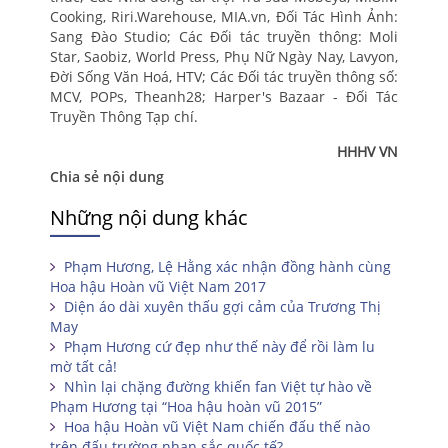
Cooking, Riri.Warehouse, MIA.vn, Đối Tác Hình Ảnh:
Sang Đào Studio; Các Đối tác truyền thông: Moli
Star, Saobiz, World Press, Phụ Nữ Ngày Nay, Lavyon,
Đời Sống Văn Hoá, HTV; Các Đối tác truyền thông số:
MCV, POPs, Theanh28; Harper's Bazaar - Đối Tác
Truyền Thông Tạp chí.
HHHV VN
Chia sẻ nội dung
Những nội dung khác
Phạm Hương, Lệ Hằng xác nhận đồng hành cùng
Hoa hậu Hoàn vũ Việt Nam 2017
Diện áo dài xuyên thấu gợi cảm của Trương Thị
May
Phạm Hương cứ đẹp như thế này để rồi làm lu
mờ tất cả!
Nhìn lại chặng đường khiến fan Việt tự hào về
Phạm Hương tại “Hoa hậu hoàn vũ 2015”
Hoa hậu Hoàn vũ Việt Nam chiến đấu thế nào
trên đấu trường nhan sắc quốc tế?