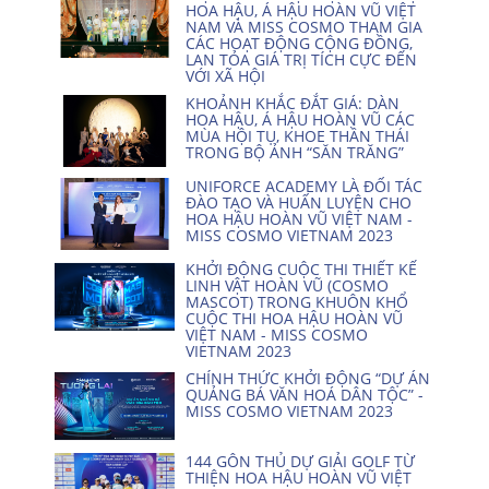
HOA HẬU, Á HẬU HOÀN VŨ VIỆT
NAM VÀ MISS COSMO THAM GIA
CÁC HOẠT ĐỘNG CỘNG ĐỒNG,
LAN TỎA GIÁ TRỊ TÍCH CỰC ĐẾN
VỚI XÃ HỘI
KHOẢNH KHẮC ĐẮT GIÁ: DÀN
HOA HẬU, Á HẬU HOÀN VŨ CÁC
MÙA HỘI TỤ, KHOE THẦN THÁI
TRONG BỘ ẢNH “SĂN TRĂNG”
UNIFORCE ACADEMY LÀ ĐỐI TÁC
ĐÀO TẠO VÀ HUẤN LUYỆN CHO
HOA HẬU HOÀN VŨ VIỆT NAM -
MISS COSMO VIETNAM 2023
KHỞI ĐỘNG CUỘC THI THIẾT KẾ
LINH VẬT HOÀN VŨ (COSMO
MASCOT) TRONG KHUÔN KHỔ
CUỘC THI HOA HẬU HOÀN VŨ
VIỆT NAM - MISS COSMO
VIETNAM 2023
CHÍNH THỨC KHỞI ĐỘNG “DỰ ÁN
QUẢNG BÁ VĂN HOÁ DÂN TỘC” -
MISS COSMO VIETNAM 2023
144 GÔN THỦ DỰ GIẢI GOLF TỪ
THIỆN HOA HẬU HOÀN VŨ VIỆT