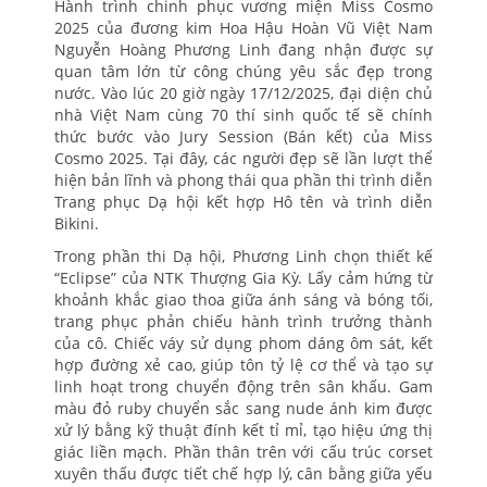
Hành trình chinh phục vương miện Miss Cosmo
2025 của đương kim Hoa Hậu Hoàn Vũ Việt Nam
Nguyễn Hoàng Phương Linh đang nhận được sự
quan tâm lớn từ công chúng yêu sắc đẹp trong
nước. Vào lúc 20 giờ ngày 17/12/2025, đại diện chủ
nhà Việt Nam cùng 70 thí sinh quốc tế sẽ chính
thức bước vào Jury Session (Bán kết) của Miss
Cosmo 2025. Tại đây, các người đẹp sẽ lần lượt thể
hiện bản lĩnh và phong thái qua phần thi trình diễn
Trang phục Dạ hội kết hợp Hô tên và trình diễn
Bikini.
Trong phần thi Dạ hội, Phương Linh chọn thiết kế
“Eclipse” của NTK Thượng Gia Kỳ. Lấy cảm hứng từ
khoảnh khắc giao thoa giữa ánh sáng và bóng tối,
trang phục phản chiếu hành trình trưởng thành
của cô. Chiếc váy sử dụng phom dáng ôm sát, kết
hợp đường xẻ cao, giúp tôn tỷ lệ cơ thể và tạo sự
linh hoạt trong chuyển động trên sân khấu. Gam
màu đỏ ruby chuyển sắc sang nude ánh kim được
xử lý bằng kỹ thuật đính kết tỉ mỉ, tạo hiệu ứng thị
giác liền mạch. Phần thân trên với cấu trúc corset
xuyên thấu được tiết chế hợp lý, cân bằng giữa yếu