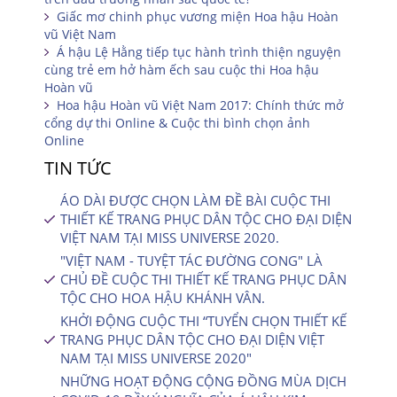
Giấc mơ chinh phục vương miện Hoa hậu Hoàn
vũ Việt Nam
Á hậu Lệ Hằng tiếp tục hành trình thiện nguyện
cùng trẻ em hở hàm ếch sau cuộc thi Hoa hậu
Hoàn vũ
Hoa hậu Hoàn vũ Việt Nam 2017: Chính thức mở
cổng dự thi Online & Cuộc thi bình chọn ảnh
Online
TIN TỨC
ÁO DÀI ĐƯỢC CHỌN LÀM ĐỀ BÀI CUỘC THI
THIẾT KẾ TRANG PHỤC DÂN TỘC CHO ĐẠI DIỆN
VIỆT NAM TẠI MISS UNIVERSE 2020.
"VIỆT NAM - TUYỆT TÁC ĐƯỜNG CONG" LÀ
CHỦ ĐỀ CUỘC THI THIẾT KẾ TRANG PHỤC DÂN
TỘC CHO HOA HẬU KHÁNH VÂN.
KHỞI ĐỘNG CUỘC THI “TUYỂN CHỌN THIẾT KẾ
TRANG PHỤC DÂN TỘC CHO ĐẠI DIỆN VIỆT
NAM TẠI MISS UNIVERSE 2020″
NHỮNG HOẠT ĐỘNG CỘNG ĐỒNG MÙA DỊCH