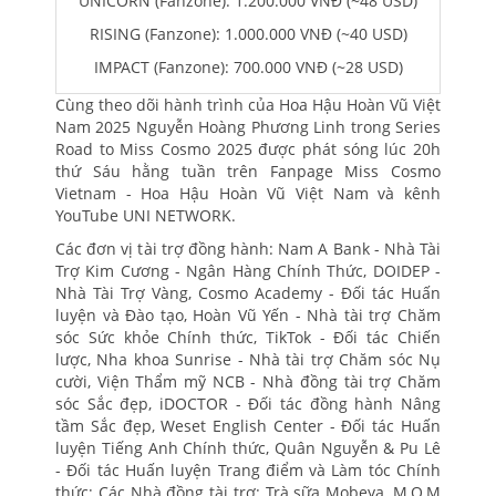
UNICORN (Fanzone): 1.200.000 VNĐ (~48 USD)
RISING (Fanzone): 1.000.000 VNĐ (~40 USD)
IMPACT (Fanzone): 700.000 VNĐ (~28 USD)
Cùng theo dõi hành trình của Hoa Hậu Hoàn Vũ Việt
Nam 2025 Nguyễn Hoàng Phương Linh trong Series
Road to Miss Cosmo 2025 được phát sóng lúc 20h
thứ Sáu hằng tuần trên Fanpage Miss Cosmo
Vietnam - Hoa Hậu Hoàn Vũ Việt Nam và kênh
YouTube UNI NETWORK.
Các đơn vị tài trợ đồng hành: Nam A Bank - Nhà Tài
Trợ Kim Cương - Ngân Hàng Chính Thức, DOIDEP -
Nhà Tài Trợ Vàng, Cosmo Academy - Đối tác Huấn
luyện và Đào tạo, Hoàn Vũ Yến - Nhà tài trợ Chăm
sóc Sức khỏe Chính thức, TikTok - Đối tác Chiến
lược, Nha khoa Sunrise - Nhà tài trợ Chăm sóc Nụ
cười, Viện Thẩm mỹ NCB - Nhà đồng tài trợ Chăm
sóc Sắc đẹp, iDOCTOR - Đối tác đồng hành Nâng
tầm Sắc đẹp, Weset English Center - Đối tác Huấn
luyện Tiếng Anh Chính thức, Quân Nguyễn & Pu Lê
- Đối tác Huấn luyện Trang điểm và Làm tóc Chính
thức; Các Nhà đồng tài trợ: Trà sữa Mobeya, M.O.M