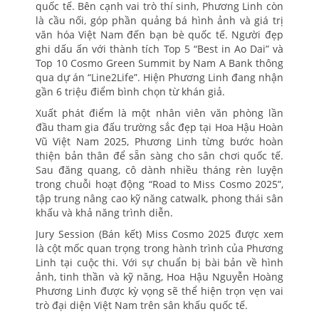
quốc tế. Bên cạnh vai trò thí sinh, Phương Linh còn
là cầu nối, góp phần quảng bá hình ảnh và giá trị
văn hóa Việt Nam đến bạn bè quốc tế. Người đẹp
ghi dấu ấn với thành tích Top 5 “Best in Ao Dai” và
Top 10 Cosmo Green Summit by Nam A Bank thông
qua dự án “Line2Life”. Hiện Phương Linh đang nhận
gần 6 triệu điểm bình chọn từ khán giả.
Xuất phát điểm là một nhân viên văn phòng lần
đầu tham gia đấu trường sắc đẹp tại Hoa Hậu Hoàn
Vũ Việt Nam 2025, Phương Linh từng bước hoàn
thiện bản thân để sẵn sàng cho sân chơi quốc tế.
Sau đăng quang, cô dành nhiều tháng rèn luyện
trong chuỗi hoạt động “Road to Miss Cosmo 2025”,
tập trung nâng cao kỹ năng catwalk, phong thái sân
khấu và khả năng trình diễn.
Jury Session (Bán kết) Miss Cosmo 2025 được xem
là cột mốc quan trọng trong hành trình của Phương
Linh tại cuộc thi. Với sự chuẩn bị bài bản về hình
ảnh, tinh thần và kỹ năng, Hoa Hậu Nguyễn Hoàng
Phương Linh được kỳ vọng sẽ thể hiện trọn vẹn vai
trò đại diện Việt Nam trên sân khấu quốc tế.