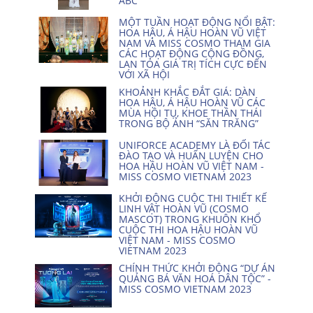
ABC
MỘT TUẦN HOẠT ĐỘNG NỔI BẬT:
HOA HẬU, Á HẬU HOÀN VŨ VIỆT
NAM VÀ MISS COSMO THAM GIA
CÁC HOẠT ĐỘNG CỘNG ĐỒNG,
LAN TỎA GIÁ TRỊ TÍCH CỰC ĐẾN
VỚI XÃ HỘI
KHOẢNH KHẮC ĐẮT GIÁ: DÀN
HOA HẬU, Á HẬU HOÀN VŨ CÁC
MÙA HỘI TỤ, KHOE THẦN THÁI
TRONG BỘ ẢNH “SĂN TRĂNG”
UNIFORCE ACADEMY LÀ ĐỐI TÁC
ĐÀO TẠO VÀ HUẤN LUYỆN CHO
HOA HẬU HOÀN VŨ VIỆT NAM -
MISS COSMO VIETNAM 2023
KHỞI ĐỘNG CUỘC THI THIẾT KẾ
LINH VẬT HOÀN VŨ (COSMO
MASCOT) TRONG KHUÔN KHỔ
CUỘC THI HOA HẬU HOÀN VŨ
VIỆT NAM - MISS COSMO
VIETNAM 2023
CHÍNH THỨC KHỞI ĐỘNG “DỰ ÁN
QUẢNG BÁ VĂN HOÁ DÂN TỘC” -
MISS COSMO VIETNAM 2023