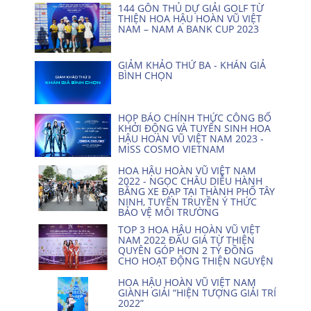
144 GÔN THỦ DỰ GIẢI GOLF TỪ
THIỆN HOA HẬU HOÀN VŨ VIỆT
NAM – NAM A BANK CUP 2023
GIẢM KHẢO THỨ BA - KHÁN GIẢ
BÌNH CHỌN
HỌP BÁO CHÍNH THỨC CÔNG BỐ
KHỞI ĐỘNG VÀ TUYỂN SINH HOA
HẬU HOÀN VŨ VIỆT NAM 2023 -
MISS COSMO VIETNAM
HOA HẬU HOÀN VŨ VIỆT NAM
2022 - NGỌC CHÂU DIỄU HÀNH
BẰNG XE ĐẠP TẠI THÀNH PHỐ TÂY
NINH, TUYÊN TRUYỀN Ý THỨC
BẢO VỆ MÔI TRƯỜNG
TOP 3 HOA HẬU HOÀN VŨ VIỆT
NAM 2022 ĐẤU GIÁ TỪ THIỆN
QUYÊN GÓP HƠN 2 TỶ ĐỒNG
CHO HOẠT ĐỘNG THIỆN NGUYỆN
HOA HẬU HOÀN VŨ VIỆT NAM
GIÀNH GIẢI “HIỆN TƯỢNG GIẢI TRÍ
2022”