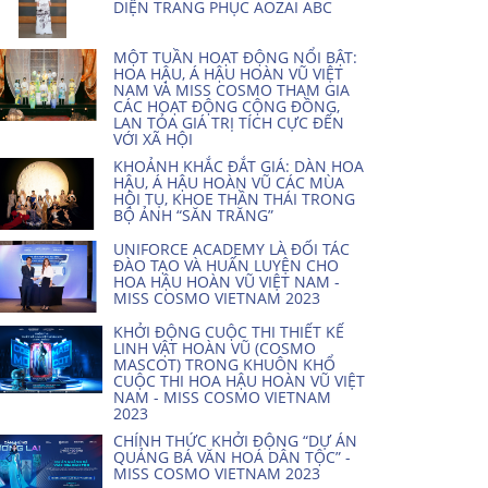
DIỆN TRANG PHỤC AOZAI ABC
MỘT TUẦN HOẠT ĐỘNG NỔI BẬT:
HOA HẬU, Á HẬU HOÀN VŨ VIỆT
NAM VÀ MISS COSMO THAM GIA
CÁC HOẠT ĐỘNG CỘNG ĐỒNG,
LAN TỎA GIÁ TRỊ TÍCH CỰC ĐẾN
VỚI XÃ HỘI
KHOẢNH KHẮC ĐẮT GIÁ: DÀN HOA
HẬU, Á HẬU HOÀN VŨ CÁC MÙA
HỘI TỤ, KHOE THẦN THÁI TRONG
BỘ ẢNH “SĂN TRĂNG”
UNIFORCE ACADEMY LÀ ĐỐI TÁC
ĐÀO TẠO VÀ HUẤN LUYỆN CHO
HOA HẬU HOÀN VŨ VIỆT NAM -
MISS COSMO VIETNAM 2023
KHỞI ĐỘNG CUỘC THI THIẾT KẾ
LINH VẬT HOÀN VŨ (COSMO
MASCOT) TRONG KHUÔN KHỔ
CUỘC THI HOA HẬU HOÀN VŨ VIỆT
NAM - MISS COSMO VIETNAM
2023
CHÍNH THỨC KHỞI ĐỘNG “DỰ ÁN
QUẢNG BÁ VĂN HOÁ DÂN TỘC” -
MISS COSMO VIETNAM 2023