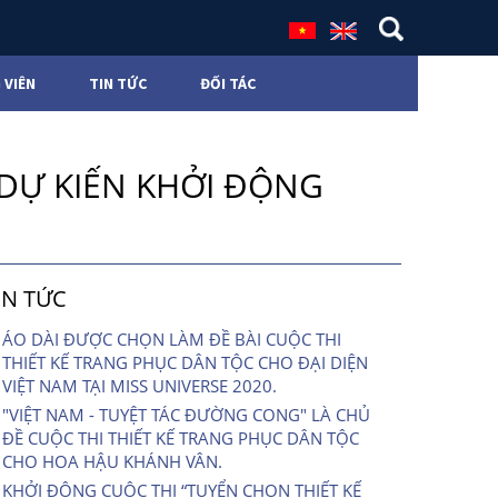
 VIÊN
TIN TỨC
ĐỐI TÁC
 DỰ KIẾN KHỞI ĐỘNG
IN TỨC
ÁO DÀI ĐƯỢC CHỌN LÀM ĐỀ BÀI CUỘC THI
THIẾT KẾ TRANG PHỤC DÂN TỘC CHO ĐẠI DIỆN
VIỆT NAM TẠI MISS UNIVERSE 2020.
"VIỆT NAM - TUYỆT TÁC ĐƯỜNG CONG" LÀ CHỦ
ĐỀ CUỘC THI THIẾT KẾ TRANG PHỤC DÂN TỘC
CHO HOA HẬU KHÁNH VÂN.
KHỞI ĐỘNG CUỘC THI “TUYỂN CHỌN THIẾT KẾ