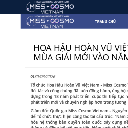
TRANG CHỦ
HOA HẬU HOÀN VŨ VIỆ
MÙA GIẢI MỚI VÀO NĂ
30/03/2026
Tổ chức Hoa Hậu Hoàn Vũ Việt Nam - Miss Cosmo V
đối tác và công chúng đã luôn đồng hành, ủng hộ c
dựng trong 18 năm phát triển, cuộc thi tiếp tục n
phát triển mới và chuyên nghiệp hơn trong tương l
Giám đốc Quốc gia Miss Cosmo Vietnam - Nguyễn 
để Tổ chức thực hiện công tác tái cấu trúc: “Năm
hóa hệ thống bản quyền toàn quốc, xây dựng nề
thành và đồng bộ với mục tiêu kiểm soát chặt chẽ 