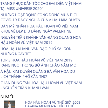
TRANG PHỤC DÂN TỘC CHO ĐẠI DIỆN VIỆT NAM
TẠI MISS UNIVERSE 2020″
NHỮNG HOẠT ĐỘNG CỘNG ĐỒNG MÙA DỊCH
COVID-19 ĐẦY Ý NGHĨA CỦA Á HẬU KIM DUYÊN
DÀN MỸ NHÂN HOA HẬU HOÀN VŨ VIỆT NAM
KHOE VẺ ĐẸP DỊU DÀNG NGÀY VALENTINE
NGUYỄN TRẦN KHÁNH VÂN ĐĂNG QUANG HOA
HẬU HOÀN VŨ VIỆT NAM 2019
HOA HẬU KHÁNH VÂN DẠO PHỐ SÀI GÒN
NHỮNG NGÀY TẾT
TOP 3 HOA HẬU HOÀN VŨ VIỆT NAM 2019
RẠNG NGỜI TRONG BỘ ẢNH CHÀO NĂM MỚI
Á HẬU KIM DUYÊN QUẢNG BÁ VĂN HÓA DU
LỊCH THÀNH PHỐ CẦN THƠ
CHÂN DUNG TÂN HOA HẬU HOÀN VŨ VIỆT NAM
- NGUYỄN TRẦN KHÁNH VÂN
IN MỚI
HOA HẬU HOÀN VŨ THẾ GIỚI 2008
DAYANA MENDOZA THÍCH THÚ