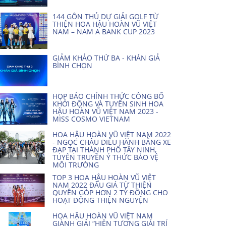
144 GÔN THỦ DỰ GIẢI GOLF TỪ
THIỆN HOA HẬU HOÀN VŨ VIỆT
NAM – NAM A BANK CUP 2023
GIẢM KHẢO THỨ BA - KHÁN GIẢ
BÌNH CHỌN
HỌP BÁO CHÍNH THỨC CÔNG BỐ
KHỞI ĐỘNG VÀ TUYỂN SINH HOA
HẬU HOÀN VŨ VIỆT NAM 2023 -
MISS COSMO VIETNAM
HOA HẬU HOÀN VŨ VIỆT NAM 2022
- NGỌC CHÂU DIỄU HÀNH BẰNG XE
ĐẠP TẠI THÀNH PHỐ TÂY NINH,
TUYÊN TRUYỀN Ý THỨC BẢO VỆ
MÔI TRƯỜNG
TOP 3 HOA HẬU HOÀN VŨ VIỆT
NAM 2022 ĐẤU GIÁ TỪ THIỆN
QUYÊN GÓP HƠN 2 TỶ ĐỒNG CHO
HOẠT ĐỘNG THIỆN NGUYỆN
HOA HẬU HOÀN VŨ VIỆT NAM
GIÀNH GIẢI “HIỆN TƯỢNG GIẢI TRÍ