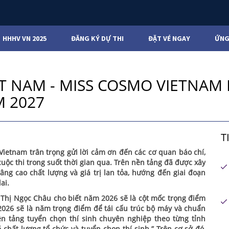
HHHV VN 2025
ĐĂNG KÝ DỰ THI
ĐẶT VÉ NGAY
ỨNG
T NAM - MISS COSMO VIETNAM
M 2027
T
ietnam trân trọng gửi lời cảm ơn đến các cơ quan báo chí,
uộc thi trong suốt thời gian qua. Trên nền tảng đã được xây
âng cao chất lượng và giá trị lan tỏa, hướng đến giai đoạn
ai.
Thị Ngọc Châu cho biết năm 2026 sẽ là cột mốc trọng điểm
 2026 sẽ là năm trọng điểm để tái cấu trúc bộ máy và chuẩn
n tảng tuyển chọn thí sinh chuyên nghiệp theo từng tỉnh
chất lượng tổ chức và tuyển chọn thí sinh.” Trên cơ sở đó,