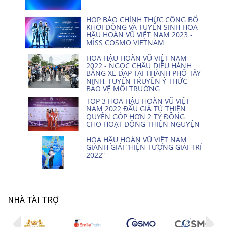
HỌP BÁO CHÍNH THỨC CÔNG BỐ
KHỞI ĐỘNG VÀ TUYỂN SINH HOA
HẬU HOÀN VŨ VIỆT NAM 2023 -
MISS COSMO VIETNAM
HOA HẬU HOÀN VŨ VIỆT NAM
2022 - NGỌC CHÂU DIỄU HÀNH
BẰNG XE ĐẠP TẠI THÀNH PHỐ TÂY
NINH, TUYÊN TRUYỀN Ý THỨC
BẢO VỆ MÔI TRƯỜNG
TOP 3 HOA HẬU HOÀN VŨ VIỆT
NAM 2022 ĐẤU GIÁ TỪ THIỆN
QUYÊN GÓP HƠN 2 TỶ ĐỒNG
CHO HOẠT ĐỘNG THIỆN NGUYỆN
HOA HẬU HOÀN VŨ VIỆT NAM
GIÀNH GIẢI “HIỆN TƯỢNG GIẢI TRÍ
2022”
NHÀ TÀI TRỢ