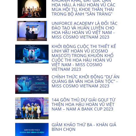
KHOẢNH KHẮC ĐẮT GIÁ: DÀN
HOA HẬU, Á HẬU HOÀN VŨ CÁC
MÙA HỘI TỤ, KHOE THẦN THÁI
TRONG BỘ ẢNH “SĂN TRĂNG”
UNIFORCE ACADEMY LÀ ĐỐI TÁC
ĐÀO TẠO VÀ HUẤN LUYỆN CHO
HOA HẬU HOÀN VŨ VIỆT NAM -
MISS COSMO VIETNAM 2023
KHỞI ĐỘNG CUỘC THI THIẾT KẾ
LINH VẬT HOÀN VŨ (COSMO
MASCOT) TRONG KHUÔN KHỔ
CUỘC THI HOA HẬU HOÀN VŨ
VIỆT NAM - MISS COSMO
VIETNAM 2023
CHÍNH THỨC KHỞI ĐỘNG “DỰ ÁN
QUẢNG BÁ VĂN HOÁ DÂN TỘC” -
MISS COSMO VIETNAM 2023
144 GÔN THỦ DỰ GIẢI GOLF TỪ
THIỆN HOA HẬU HOÀN VŨ VIỆT
NAM – NAM A BANK CUP 2023
GIẢM KHẢO THỨ BA - KHÁN GIẢ
BÌNH CHỌN