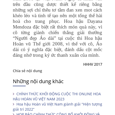
trên đầu cũng dược thiết kế riêng bằng
những sợi chỉ thêu tơ tằm đan xen mot cách
khéo léo và tinh tế tạo nên một tổng thể hài
hoà cho trang phục. Hoa hậu Dayana
Mendoza đặc biệt rất thích món quà này, vì
cô từng giành chiến thắng giải thưởng
“Người đẹp Áo dài” tại cuộc thi Hoa hậu
Hoàn vũ Thế giới 2008, vì thế với cô, Áo
dài có ý nghĩa đặc biệt, đánh dấu cột mốc
đáng nhớ trong ký ức thanh xuân của mình.
HHHV 2017
Chia sẻ nội dung
Những nội dung khác
CHÍNH THỨC KHỞI ĐỘNG CUỘC THI ONLINE HOA
HẬU HOÀN VŨ VIỆT NAM 2023
Hoa hậu Hoàn vũ Việt Nam giành giải “Hiện tượng
giải trí 2022”
HỌP BÁO CHÍNH THỨC CÔNG BỐ KHỞI ĐỘNG VÀ