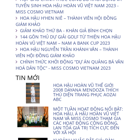
TUYỂN SINH HOA HẬU HOÀN VŨ VIỆT NAM 2023 -
MISS COSMO VIETNAM
HOA HẬU H'HEN NIÊ – THÀNH VIÊN HỘI ĐỒNG
GIÁM KHẢO
GIẢM KHẢO THỨ BA - KHÁN GIẢ BÌNH CHỌN
144 GÔN THỦ DỰ GIẢI GOLF TỪ THIỆN HOA HẬU
HOÀN VŨ VIỆT NAM – NAM A BANK CUP 2023
HOA HẬU NGUYỄN TRẦN KHÁNH VÂN – THÀNH
VIÊN HỘI ĐỒNG GIÁM KHẢO
CHÍNH THỨC KHỞI ĐỘNG “DỰ ÁN QUẢNG BÁ VĂN
HOÁ DÂN TỘC” - MISS COSMO VIETNAM 2023
TIN MỚI
HOA HẬU HOÀN VŨ THẾ GIỚI
2008 DAYANA MENDOZA THÍCH
THÚ DIỆN TRANG PHỤC AOZAI
ABC
MỘT TUẦN HOẠT ĐỘNG NỔI BẬT:
HOA HẬU, Á HẬU HOÀN VŨ VIỆT
NAM VÀ MISS COSMO THAM GIA
CÁC HOẠT ĐỘNG CỘNG ĐỒNG,
LAN TỎA GIÁ TRỊ TÍCH CỰC ĐẾN
VỚI XÃ HỘI