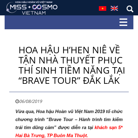
HOA HẬU H’HEN NIÊ VỀ
TẬN NHÀ THUYẾT PHỤC
THÍ SINH TIỀM NĂNG TẠI
“BRAVE TOUR” ĐẮK LẮK
06/08/2019
Vừa qua, Hoa hậu Hoàn vũ Việt Nam 2019 tổ chức
chương trình “Brave Tour – Hành trình tìm kiếm
trái tim dũng cảm” được diễn ra tại
khách sạn 5*
Hai Bà Trưng, TP Buôn Ma Thuột.