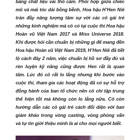
bằng chất liệu vải thổ cẩm. Phối hợp giữa chiếc
mũ và mái tóc dài bồng bềnh, Hoa hậu H’Hen Niê
tràn đầy năng lượng tâm sự với các cô gái trẻ
những kinh nghiệm mà cô có tại cuộc thi Hoa hậu
Hoàn vũ Việt Nam 2017 và Miss Universe 2018.
Khi được hỏi cần chuẩn bị những gì để mang đến
Hoa hậu Hoàn vũ Việt Nam 2019, H’Hen Niê đã tiết
lộ cách đây 2 năm, việc chuẩn bị hồ sơ đầy đủ và
rèn luyện kỹ năng cũng được Hen rất là quan
tâm. Lúc đó cô rất lo lắng nhưng khi bước vào
cuộc thi, tham gia các hoạt động đã có sự hỗ trợ
đồng hành của ban tổ chức nên cô chỉ tập trung
thể hiện tốt mà không còn lo lắng nữa. Cô còn
hướng dẫn các cô gái trẻ cách đối diện với ban
giám khảo trong vòng casting, vòng phỏng vấn
và tự tin giới thiệu mình là ai cho mọi người biết.