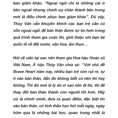
ban giám khảo. “Ngoại ngữ chỉ là những cái ở
bên ngoài nhưng chính sự chân thành bên trong
mới là điều chinh phục ban giám khảo”. Dù vậy,
Thúy Vân vẫn khuyến khích các bạn trẻ cần có
vốn ngoại ngữ để bản thân được tự tin hơn trong
quá trình tham gia cuộc thi, giới thiệu với bạn bè
quốc tế về đất nước, văn hóa, ẩm thực…
Nói về việc tại sao nên tham gia Hoa hậu Hoàn vũ
Việt Nam, Á hậu Thúy Vân chia sẻ: “Với chủ đề
Brave Heart năm nay, nhiều bạn trẻ còn rụt rè, tự
ti vào bản thân, đắn đo không biết có nên thi hay
không. Thì đó mới là lý do vì sao nên đi thi, thi để
thay đổi bản thân thành con người tốt hơn. Hãy
cứ là chính mình, đưa ra quan điểm, đặc biệt tin
vào bản thân, có tinh thần học hỏi mỗi ngày, ngày
hôm qua là những bài học, quan trọng nhất là