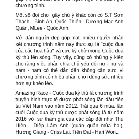
chương trình.
Một số đội chơi gây chú ý khác còn có S.T Sơn
Thạch - Bình An, Quốc Thiên - Dương Mạc Anh
Quân, MLee - Quốc Anh.
Với dàn người đẹp góp mặt, nhiều người nhận
xét chương trình năm nay thực sự là "cuộc đua
của các hoa hậu" và cực kỳ chờ mong Cuộc đua
kỳ thú lên sóng. Tuy vậy, cũng có những ý kiến
cho rằng việc phân chia chủ yếu đội nữ - nữ và
nam - nam có thể dẫn đến không cân sức, vì
chương trình có nhiều phần chơi dùng sức nhiều
hơn sự khéo léo.
Amazing Race - Cuộc đua kỳ thú là chương trình
truyền hình thực tế được phát sóng lần đầu tiên
tại Việt Nam vào năm 2012. Trải qua 6 mùa, lần
cuối Cuộc đua kỳ thú được phát sóng là từ năm
2016 với sự tham gia của các cặp đôi như Thu
Hiền - Diệp Lâm Anh (quán quân mùa hai),
Hương Giang - Criss Lai, Tiến Đạt - Hari Won...