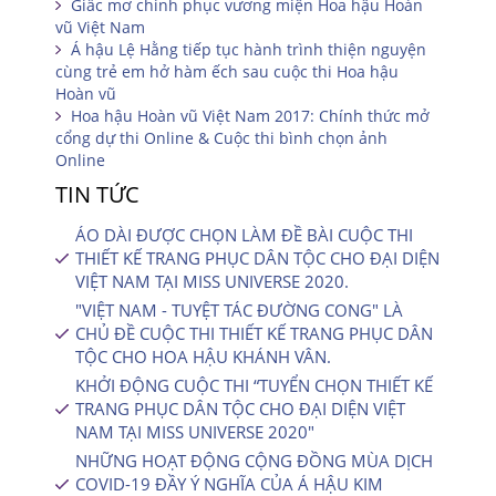
Giấc mơ chinh phục vương miện Hoa hậu Hoàn
vũ Việt Nam
Á hậu Lệ Hằng tiếp tục hành trình thiện nguyện
cùng trẻ em hở hàm ếch sau cuộc thi Hoa hậu
Hoàn vũ
Hoa hậu Hoàn vũ Việt Nam 2017: Chính thức mở
cổng dự thi Online & Cuộc thi bình chọn ảnh
Online
TIN TỨC
ÁO DÀI ĐƯỢC CHỌN LÀM ĐỀ BÀI CUỘC THI
THIẾT KẾ TRANG PHỤC DÂN TỘC CHO ĐẠI DIỆN
VIỆT NAM TẠI MISS UNIVERSE 2020.
"VIỆT NAM - TUYỆT TÁC ĐƯỜNG CONG" LÀ
CHỦ ĐỀ CUỘC THI THIẾT KẾ TRANG PHỤC DÂN
TỘC CHO HOA HẬU KHÁNH VÂN.
KHỞI ĐỘNG CUỘC THI “TUYỂN CHỌN THIẾT KẾ
TRANG PHỤC DÂN TỘC CHO ĐẠI DIỆN VIỆT
NAM TẠI MISS UNIVERSE 2020″
NHỮNG HOẠT ĐỘNG CỘNG ĐỒNG MÙA DỊCH
COVID-19 ĐẦY Ý NGHĨA CỦA Á HẬU KIM