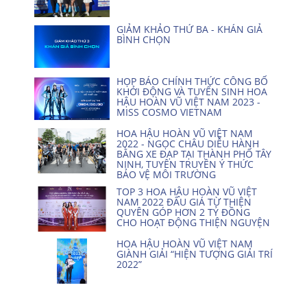
GIẢM KHẢO THỨ BA - KHÁN GIẢ
BÌNH CHỌN
HỌP BÁO CHÍNH THỨC CÔNG BỐ
KHỞI ĐỘNG VÀ TUYỂN SINH HOA
HẬU HOÀN VŨ VIỆT NAM 2023 -
MISS COSMO VIETNAM
HOA HẬU HOÀN VŨ VIỆT NAM
2022 - NGỌC CHÂU DIỄU HÀNH
BẰNG XE ĐẠP TẠI THÀNH PHỐ TÂY
NINH, TUYÊN TRUYỀN Ý THỨC
BẢO VỆ MÔI TRƯỜNG
TOP 3 HOA HẬU HOÀN VŨ VIỆT
NAM 2022 ĐẤU GIÁ TỪ THIỆN
QUYÊN GÓP HƠN 2 TỶ ĐỒNG
CHO HOẠT ĐỘNG THIỆN NGUYỆN
HOA HẬU HOÀN VŨ VIỆT NAM
GIÀNH GIẢI “HIỆN TƯỢNG GIẢI TRÍ
2022”