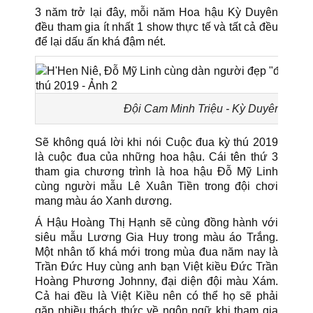
3 năm trở lại đây, mỗi năm Hoa hậu Kỳ Duyên
đều tham gia ít nhất 1 show thực tế và tất cả đều
để lại dấu ấn khá đậm nét.
Đội Cam Minh Triệu - Kỳ Duyên.
Sẽ không quá lời khi nói Cuộc đua kỳ thú 2019
là cuộc đua của những hoa hậu. Cái tên thứ 3
tham gia chương trình là hoa hậu Đỗ Mỹ Linh
cùng người mẫu Lê Xuân Tiền trong đội chơi
mang màu áo Xanh dương.
Á Hậu Hoàng Thị Hạnh sẽ cùng đồng hành với
siêu mẫu Lương Gia Huy trong màu áo Trắng.
Một nhân tố khá mới trong mùa đua năm nay là
Trần Đức Huy cùng anh bạn Việt kiều Đức Trần
Hoàng Phương Johnny, đại diện đội màu Xám.
Cả hai đều là Việt Kiều nên có thể họ sẽ phải
gặp nhiều thách thức về ngôn ngữ khi tham gia