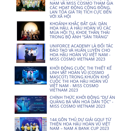
NAM VÀ MISS COSMO THAM GIA
CÁC HOẠT ĐỘNG CỘNG ĐỒNG,
LAN TỎA GIÁ TRỊ TÍCH CỰC ĐẾN
VỚI XÃ HỘI
KHOẢNH KHẮC ĐẮT GIÁ: DÀN
HOA HẬU, Á HẬU HOÀN VŨ CÁC
MÙA HỘI TỤ, KHOE THẦN THÁI
TRONG BỘ ẢNH “SĂN TRĂNG”
UNIFORCE ACADEMY LÀ ĐỐI TÁC
ĐÀO TẠO VÀ HUẤN LUYỆN CHO
HOA HẬU HOÀN VŨ VIỆT NAM -
MISS COSMO VIETNAM 2023
KHỞI ĐỘNG CUỘC THI THIẾT KẾ
LINH VẬT HOÀN VŨ (COSMO
MASCOT) TRONG KHUÔN KHỔ
CUỘC THI HOA HẬU HOÀN VŨ
VIỆT NAM - MISS COSMO
VIETNAM 2023
CHÍNH THỨC KHỞI ĐỘNG “DỰ ÁN
QUẢNG BÁ VĂN HOÁ DÂN TỘC” -
MISS COSMO VIETNAM 2023
144 GÔN THỦ DỰ GIẢI GOLF TỪ
THIỆN HOA HẬU HOÀN VŨ VIỆT
NAM – NAM A BANK CUP 2023