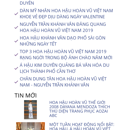
DUYÊN
DÀN MỸ NHÂN HOA HẬU HOÀN VŨ VIỆT NAM
KHOE VẺ ĐẸP DỊU DÀNG NGÀY VALENTINE
NGUYỄN TRẦN KHÁNH VÂN ĐĂNG QUANG
HOA HẬU HOÀN VŨ VIỆT NAM 2019
HOA HẬU KHÁNH VÂN DẠO PHỐ SÀI GÒN
NHỮNG NGÀY TẾT
TOP 3 HOA HẬU HOÀN VŨ VIỆT NAM 2019
RẠNG NGỜI TRONG BỘ ẢNH CHÀO NĂM MỚI
Á HẬU KIM DUYÊN QUẢNG BÁ VĂN HÓA DU
LỊCH THÀNH PHỐ CẦN THƠ
CHÂN DUNG TÂN HOA HẬU HOÀN VŨ VIỆT
NAM - NGUYỄN TRẦN KHÁNH VÂN
TIN MỚI
HOA HẬU HOÀN VŨ THẾ GIỚI
2008 DAYANA MENDOZA THÍCH
THÚ DIỆN TRANG PHỤC AOZAI
ABC
MỘT TUẦN HOẠT ĐỘNG NỔI BẬT:
HOA HẬU, Á HẬU HOÀN VŨ VIỆT