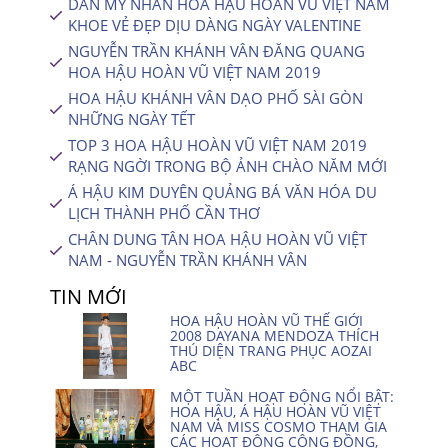
DÀN MỸ NHÂN HOA HẬU HOÀN VŨ VIỆT NAM
KHOE VẺ ĐẸP DỊU DÀNG NGÀY VALENTINE
NGUYỄN TRẦN KHÁNH VÂN ĐĂNG QUANG
HOA HẬU HOÀN VŨ VIỆT NAM 2019
HOA HẬU KHÁNH VÂN DẠO PHỐ SÀI GÒN
NHỮNG NGÀY TẾT
TOP 3 HOA HẬU HOÀN VŨ VIỆT NAM 2019
RẠNG NGỜI TRONG BỘ ẢNH CHÀO NĂM MỚI
Á HẬU KIM DUYÊN QUẢNG BÁ VĂN HÓA DU
LỊCH THÀNH PHỐ CẦN THƠ
CHÂN DUNG TÂN HOA HẬU HOÀN VŨ VIỆT
NAM - NGUYỄN TRẦN KHÁNH VÂN
TIN MỚI
HOA HẬU HOÀN VŨ THẾ GIỚI
2008 DAYANA MENDOZA THÍCH
THÚ DIỆN TRANG PHỤC AOZAI
ABC
MỘT TUẦN HOẠT ĐỘNG NỔI BẬT:
HOA HẬU, Á HẬU HOÀN VŨ VIỆT
NAM VÀ MISS COSMO THAM GIA
CÁC HOẠT ĐỘNG CỘNG ĐỒNG,