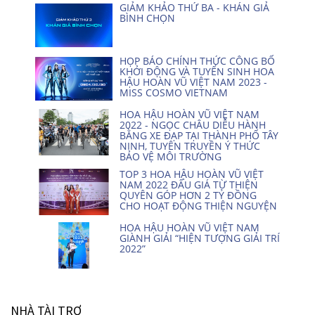
GIẢM KHẢO THỨ BA - KHÁN GIẢ
BÌNH CHỌN
HỌP BÁO CHÍNH THỨC CÔNG BỐ
KHỞI ĐỘNG VÀ TUYỂN SINH HOA
HẬU HOÀN VŨ VIỆT NAM 2023 -
MISS COSMO VIETNAM
HOA HẬU HOÀN VŨ VIỆT NAM
2022 - NGỌC CHÂU DIỄU HÀNH
BẰNG XE ĐẠP TẠI THÀNH PHỐ TÂY
NINH, TUYÊN TRUYỀN Ý THỨC
BẢO VỆ MÔI TRƯỜNG
TOP 3 HOA HẬU HOÀN VŨ VIỆT
NAM 2022 ĐẤU GIÁ TỪ THIỆN
QUYÊN GÓP HƠN 2 TỶ ĐỒNG
CHO HOẠT ĐỘNG THIỆN NGUYỆN
HOA HẬU HOÀN VŨ VIỆT NAM
GIÀNH GIẢI “HIỆN TƯỢNG GIẢI TRÍ
2022”
NHÀ TÀI TRỢ