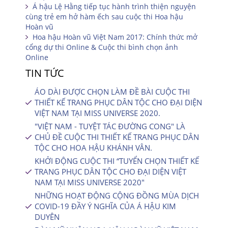
Á hậu Lệ Hằng tiếp tục hành trình thiện nguyện
cùng trẻ em hở hàm ếch sau cuộc thi Hoa hậu
Hoàn vũ
Hoa hậu Hoàn vũ Việt Nam 2017: Chính thức mở
cổng dự thi Online & Cuộc thi bình chọn ảnh
Online
TIN TỨC
ÁO DÀI ĐƯỢC CHỌN LÀM ĐỀ BÀI CUỘC THI
THIẾT KẾ TRANG PHỤC DÂN TỘC CHO ĐẠI DIỆN
VIỆT NAM TẠI MISS UNIVERSE 2020.
"VIỆT NAM - TUYỆT TÁC ĐƯỜNG CONG" LÀ
CHỦ ĐỀ CUỘC THI THIẾT KẾ TRANG PHỤC DÂN
TỘC CHO HOA HẬU KHÁNH VÂN.
KHỞI ĐỘNG CUỘC THI “TUYỂN CHỌN THIẾT KẾ
TRANG PHỤC DÂN TỘC CHO ĐẠI DIỆN VIỆT
NAM TẠI MISS UNIVERSE 2020″
NHỮNG HOẠT ĐỘNG CỘNG ĐỒNG MÙA DỊCH
COVID-19 ĐẦY Ý NGHĨA CỦA Á HẬU KIM
DUYÊN