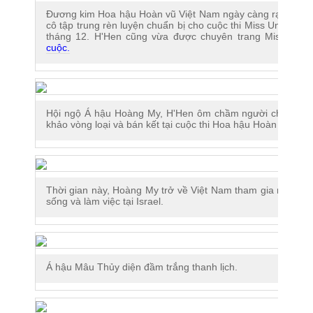
Đương kim Hoa hậu Hoàn vũ Việt Nam ngày càng rạng rỡ s
cô tập trung rèn luyện chuẩn bị cho cuộc thi Miss Universe 
tháng 12. H'Hen cũng vừa được chuyên trang Missosol
cuộc.
Hội ngộ Á hậu Hoàng My, H'Hen ôm chầm người chị thân t
khảo vòng loại và bán kết tại cuộc thi Hoa hậu Hoàn vũ Việ
Thời gian này, Hoàng My trở về Việt Nam tham gia nhiều 
sống và làm việc tại Israel.
Á hậu Mâu Thủy diện đầm trắng thanh lịch.