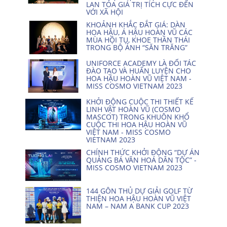
LAN TỎA GIÁ TRỊ TÍCH CỰC ĐẾN
VỚI XÃ HỘI
KHOẢNH KHẮC ĐẮT GIÁ: DÀN
HOA HẬU, Á HẬU HOÀN VŨ CÁC
MÙA HỘI TỤ, KHOE THẦN THÁI
TRONG BỘ ẢNH “SĂN TRĂNG”
UNIFORCE ACADEMY LÀ ĐỐI TÁC
ĐÀO TẠO VÀ HUẤN LUYỆN CHO
HOA HẬU HOÀN VŨ VIỆT NAM -
MISS COSMO VIETNAM 2023
KHỞI ĐỘNG CUỘC THI THIẾT KẾ
LINH VẬT HOÀN VŨ (COSMO
MASCOT) TRONG KHUÔN KHỔ
CUỘC THI HOA HẬU HOÀN VŨ
VIỆT NAM - MISS COSMO
VIETNAM 2023
CHÍNH THỨC KHỞI ĐỘNG “DỰ ÁN
QUẢNG BÁ VĂN HOÁ DÂN TỘC” -
MISS COSMO VIETNAM 2023
144 GÔN THỦ DỰ GIẢI GOLF TỪ
THIỆN HOA HẬU HOÀN VŨ VIỆT
NAM – NAM A BANK CUP 2023