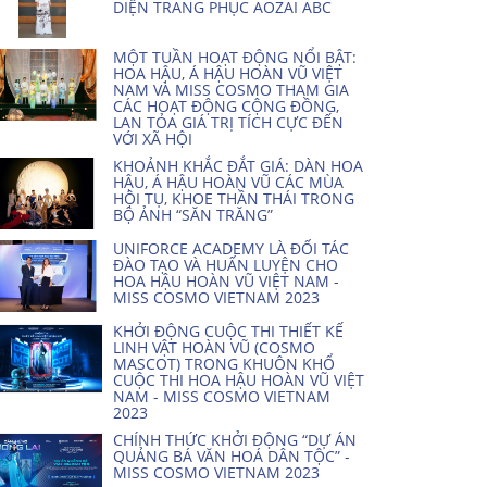
DIỆN TRANG PHỤC AOZAI ABC
MỘT TUẦN HOẠT ĐỘNG NỔI BẬT:
HOA HẬU, Á HẬU HOÀN VŨ VIỆT
NAM VÀ MISS COSMO THAM GIA
CÁC HOẠT ĐỘNG CỘNG ĐỒNG,
LAN TỎA GIÁ TRỊ TÍCH CỰC ĐẾN
VỚI XÃ HỘI
KHOẢNH KHẮC ĐẮT GIÁ: DÀN HOA
HẬU, Á HẬU HOÀN VŨ CÁC MÙA
HỘI TỤ, KHOE THẦN THÁI TRONG
BỘ ẢNH “SĂN TRĂNG”
UNIFORCE ACADEMY LÀ ĐỐI TÁC
ĐÀO TẠO VÀ HUẤN LUYỆN CHO
HOA HẬU HOÀN VŨ VIỆT NAM -
MISS COSMO VIETNAM 2023
KHỞI ĐỘNG CUỘC THI THIẾT KẾ
LINH VẬT HOÀN VŨ (COSMO
MASCOT) TRONG KHUÔN KHỔ
CUỘC THI HOA HẬU HOÀN VŨ VIỆT
NAM - MISS COSMO VIETNAM
2023
CHÍNH THỨC KHỞI ĐỘNG “DỰ ÁN
QUẢNG BÁ VĂN HOÁ DÂN TỘC” -
MISS COSMO VIETNAM 2023