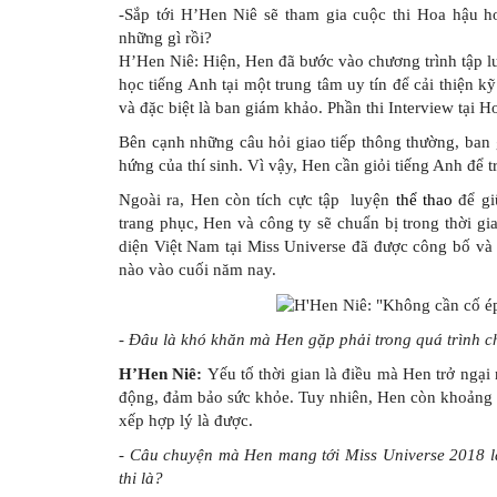
-Sắp tới H’Hen Niê sẽ tham gia cuộc thi Hoa hậu 
những gì rồi?
H’Hen Niê: Hiện, Hen đã bước vào chương trình tập l
học tiếng Anh tại một trung tâm uy tín để cải thiện k
và đặc biệt là ban giám khảo. Phần thi Interview tại 
Bên cạnh những câu hỏi giao tiếp thông thường, ban
hứng của thí sinh. Vì vậy, Hen cần giỏi tiếng Anh để 
Ngoài ra, Hen còn tích cực tập luyện
thể thao
để gi
trang phục, Hen và công ty sẽ chuẩn bị trong thời gia
diện Việt Nam tại Miss Universe đã được công bố và
nào vào cuối năm nay.
- Đâu là khó khăn mà Hen gặp phải trong quá trình c
H’Hen Niê:
Yếu tố thời gian là điều mà Hen trở ngại 
động, đảm bảo sức khỏe. Tuy nhiên, Hen còn khoảng 1
xếp hợp lý là được.
- Câu chuyện mà Hen mang tới Miss Universe 2018 l
thi là?