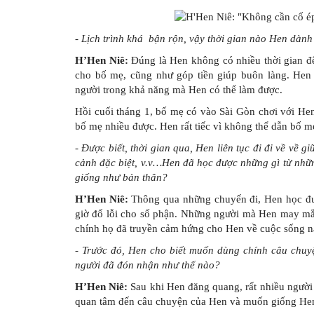
- Lịch trình khá bận rộn, vậy thời gian nào Hen dàn
H’Hen Niê:
Đúng là Hen không có nhiều thời gian đ
cho bố mẹ, cũng như góp tiền giúp buôn làng. Hen
người trong khả năng mà Hen có thể làm được.
Hồi cuối tháng 1, bố mẹ có vào Sài Gòn chơi với Hen
bố mẹ nhiều được. Hen rất tiếc vì không thể dẫn bố 
- Được biết, thời gian qua, Hen liên tục đi đi về về 
cảnh đặc biệt, v.v…Hen đã học được những gì từ nh
giống như bản thân?
H’Hen Niê:
Thông qua những chuyến đi, Hen học đư
giờ đổ lỗi cho số phận. Những người mà Hen may mắn
chính họ đã truyền cảm hứng cho Hen về cuộc sống n
-
Trước đó, Hen cho biết muốn dùng chính câu chuy
người đã đón nhận như thế nào?
H’Hen Niê:
Sau khi Hen đăng quang, rất nhiều ngườ
quan tâm đến câu chuyện của Hen và muốn giống He