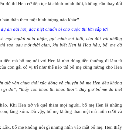
 đó thì Hen cứ tiếp tục là chính mình thôi, không cần thay đổi
 án dài hơi, đặc biệt chuẩn bị cho cuộc thi lớn sắp tới
ch mọi người nhìn nhận, gọi mình mà thôi, còn đối với những
thì sao, sau một thời gian, khi biết Hen là Hoa hậu, bố mẹ đã
u tiên mà bố mẹ nói với Hen là nhớ dùng tiền thưởng đi làm từ
u của con gái có vị trí như thế nào thì bố mẹ cũng mừng cho Hen
ến giờ vẫn chưa thôi xúc động về chuyện bố mẹ Hen đều không
 gì đó”, “thấy con khóc thì khóc thôi”. Bây giờ bố mẹ đã biết
ự hào. Khi Hen trở về quê thăm mọi người, bố mẹ Hen là những
bà con, làng xóm. Dù vậy, bố mẹ không than mệt mà luôn cười và
k Lắk, bố mẹ không nói gì nhưng nhìn vào mắt bố mẹ, Hen thấy