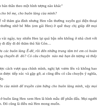
h cho bố mẹ, cho buôn làng của mình?
ể về thăm gia đình nhưng Hen vẫn thường xuyên gọi điện thoại
 thường nhờ bé Min (em gái Hen) ở quê thay chị giúp đỡ mọi
 vài ngày, tuy nhiên Hen lại quá bận nên không ở nhà chơi với
mẹ đi đây đi đó thăm thú Sài Gòn…
giữa các buôn làng Ê-đê, rồi đến những trung tâm trẻ em có hoàn
ững chuyến đi đó? Có câu chuyện nào mà bạn ấn tượng và thấy
ợc cách vượt qua chính mình, nghị lực vươn lên và không bao
 được tiếp xúc và gặp gỡ, ai cũng đều có câu chuyện ý nghĩa,
ày.
ện của mình để truyền cảm hứng cho buôn làng mình, vậy mọi
i ở buôn làng Hen xem Hen là hình mẫu để phấn đấu. Mọi người
n. Đó cũng là điều mà Hen mong muốn.