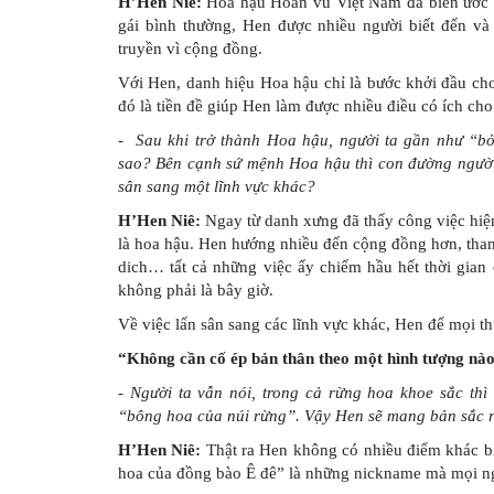
H’Hen Niê:
Hoa hậu Hoàn vũ Việt Nam đã biến ước m
gái bình thường, Hen được nhiều người biết đến và
truyền vì cộng đồng.
Với Hen, danh hiệu Hoa hậu chỉ là bước khởi đầu ch
đó là tiền đề giúp Hen làm được nhiều điều có ích cho
- Sau khi trở thành Hoa hậu, người ta gần như “b
sao? Bên cạnh sứ mệnh Hoa hậu thì con đường người
sân sang một lĩnh vực khác?
H’Hen Niê:
Ngay từ danh xưng đã thấy công việc hiện
là hoa hậu. Hen hướng nhiều đến cộng đồng hơn, tham 
dich… tất cả những việc ấy chiếm hầu hết thời gia
không phải là bây giờ.
Về việc lấn sân sang các lĩnh vực khác, Hen để mọi t
“Không cần cố ép bản thân theo một hình tượng nà
- Người ta vẫn nói, trong cả rừng hoa khoe sắc thì
“bông hoa của núi rừng”. Vậy Hen sẽ mang bản sắc r
H’Hen Niê:
Thật ra Hen không có nhiều điểm khác biệ
hoa của đồng bào Ê đê” là những nickname mà mọi n