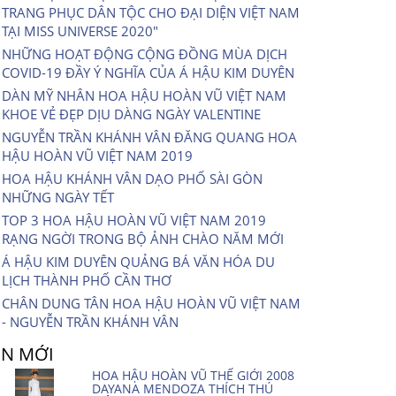
TRANG PHỤC DÂN TỘC CHO ĐẠI DIỆN VIỆT NAM
TẠI MISS UNIVERSE 2020″
NHỮNG HOẠT ĐỘNG CỘNG ĐỒNG MÙA DỊCH
COVID-19 ĐẦY Ý NGHĨA CỦA Á HẬU KIM DUYÊN
DÀN MỸ NHÂN HOA HẬU HOÀN VŨ VIỆT NAM
KHOE VẺ ĐẸP DỊU DÀNG NGÀY VALENTINE
NGUYỄN TRẦN KHÁNH VÂN ĐĂNG QUANG HOA
HẬU HOÀN VŨ VIỆT NAM 2019
HOA HẬU KHÁNH VÂN DẠO PHỐ SÀI GÒN
NHỮNG NGÀY TẾT
TOP 3 HOA HẬU HOÀN VŨ VIỆT NAM 2019
RẠNG NGỜI TRONG BỘ ẢNH CHÀO NĂM MỚI
Á HẬU KIM DUYÊN QUẢNG BÁ VĂN HÓA DU
LỊCH THÀNH PHỐ CẦN THƠ
CHÂN DUNG TÂN HOA HẬU HOÀN VŨ VIỆT NAM
- NGUYỄN TRẦN KHÁNH VÂN
IN MỚI
HOA HẬU HOÀN VŨ THẾ GIỚI 2008
DAYANA MENDOZA THÍCH THÚ