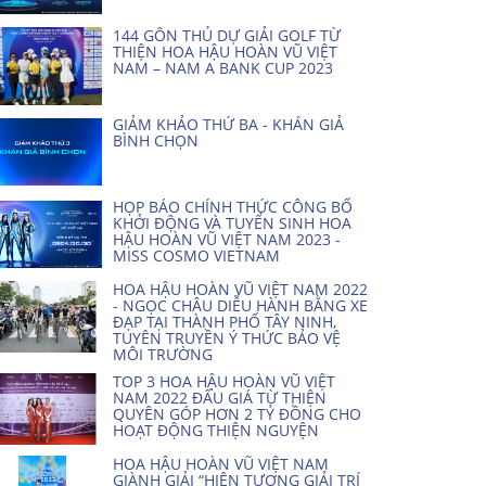
144 GÔN THỦ DỰ GIẢI GOLF TỪ
THIỆN HOA HẬU HOÀN VŨ VIỆT
NAM – NAM A BANK CUP 2023
GIẢM KHẢO THỨ BA - KHÁN GIẢ
BÌNH CHỌN
HỌP BÁO CHÍNH THỨC CÔNG BỐ
KHỞI ĐỘNG VÀ TUYỂN SINH HOA
HẬU HOÀN VŨ VIỆT NAM 2023 -
MISS COSMO VIETNAM
HOA HẬU HOÀN VŨ VIỆT NAM 2022
- NGỌC CHÂU DIỄU HÀNH BẰNG XE
ĐẠP TẠI THÀNH PHỐ TÂY NINH,
TUYÊN TRUYỀN Ý THỨC BẢO VỆ
MÔI TRƯỜNG
TOP 3 HOA HẬU HOÀN VŨ VIỆT
NAM 2022 ĐẤU GIÁ TỪ THIỆN
QUYÊN GÓP HƠN 2 TỶ ĐỒNG CHO
HOẠT ĐỘNG THIỆN NGUYỆN
HOA HẬU HOÀN VŨ VIỆT NAM
GIÀNH GIẢI “HIỆN TƯỢNG GIẢI TRÍ