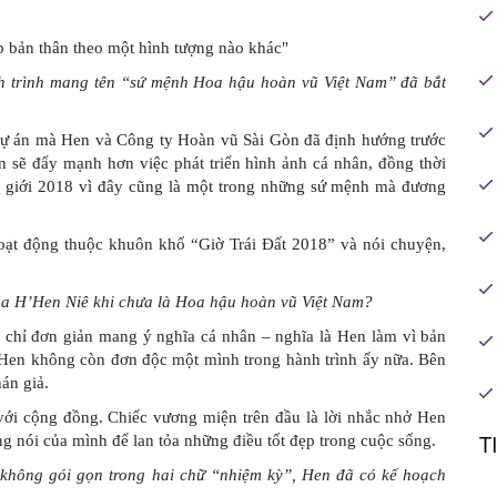
h trình mang tên “sứ mệnh Hoa hậu hoàn vũ Việt Nam” đã bắt
 dự án mà Hen và Công ty Hoàn vũ Sài Gòn đã định hướng trước
 sẽ đẩy mạnh hơn việc phát triển hình ảnh cá nhân, đồng thời
ế giới 2018 vì đây cũng là một trong những sứ mệnh mà đương
hoạt động thuộc khuôn khổ “Giờ Trái Đất 2018” và nói chuyện,
 của H’Hen Niê khi chưa là Hoa hậu hoàn vũ Việt Nam?
 chỉ đơn giản mang ý nghĩa cá nhân – nghĩa là Hen làm vì bản
Hen không còn đơn độc một mình trong hành trình ấy nữa. Bên
án giả.
ới cộng đồng. Chiếc vương miện trên đầu là lời nhắc nhở Hen
T
ng nói của mình để lan tỏa những điều tốt đẹp trong cuộc sống.
 không gói gọn trong hai chữ “nhiệm kỳ”, Hen đã có kế hoạch