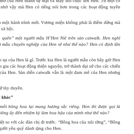
ơ của Hen thành sự thật và thay đổi cuộc đời Hen. Từ một cô
 nhờ vậy mà Hen có tiếng nói hơn trong các hoạt động tuyên
o một hành trình mới. Vương miện không phải là điểm dừng mà
 xã hội.
ỏ quên” một người mẫu H’Hen Niê trên sàn catwalk. Hen nghĩ
 mẫu chuyên nghiệp của Hen sẽ như thế nào? Hen có định lấn
 tại của Hen là gì. Trước kia Hen là người mẫu còn bây giờ Hen
gia các hoạt động thiện nguyện, trở thành đại sứ cho các chiến
n của Hen. Sàn diễn catwalk vẫn là một đam mê của Hen nhưng
hứ tùy duyên.
o khác”
 mỗi bông hoa lại mang hương sắc riêng. Hen thì được gọi là
iêng ấy đến nhiệm kỳ làm hoa hậu của mình như thế nào?
t so với các đàn chị đi trước. “Bông hoa của núi rừng”, “Bông
gười yêu quý dành tặng cho Hen.