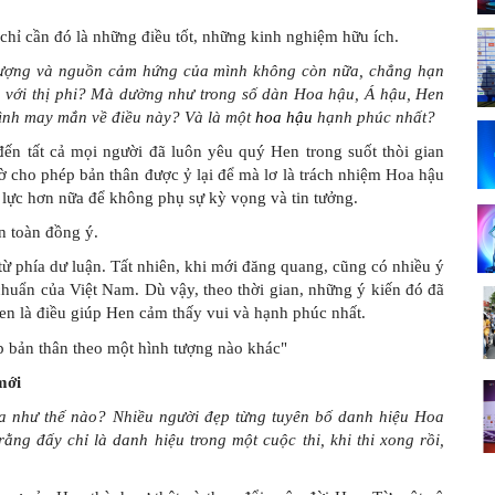
chỉ cần đó là những điều tốt, những kinh nghiệm hữu ích.
 lượng và nguồn cảm hứng của mình không còn nữa, chẳng hạn
iện với thị phi? Mà dường như trong số dàn Hoa hậu, Á hậu, Hen
ình may mắn về điều này? Và là một
hoa hậu
hạnh phúc nhất?
n tất cả mọi người đã luôn yêu quý Hen trong suốt thòi gian
ờ cho phép bản thân được ỷ lại để mà lơ là trách nhiệm Hoa hậu
lực hơn nữa để không phụ sự kỳ vọng và tin tưởng.
n toàn đồng ý.
ừ phía dư luận. Tất nhiên, khi mới đăng quang, cũng có nhiều ý
huẩn của Việt Nam. Dù vậy, theo thời gian, những ý kiến đó đã
en là điều giúp Hen cảm thấy vui và hạnh phúc nhất.
mới
a như thế nào? Nhiều người đẹp từng tuyên bố danh hiệu Hoa
ằng đấy chỉ là danh hiệu trong một cuộc thi, khi thi xong rồi,