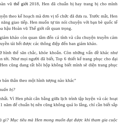
hoàn vũ
thế giới
2018, Hen đã chuẩn bị hay trang bị cho mình
uyện theo kế hoạch mà đơn vị tổ chức đã đưa ra. Trước mắt, Hen
ỹ năng giao tiếp. Hen muốn tự tin nói chuyện với bạn bè quốc tế
Hoa hậu Hoàn vũ Thế giới rất quan trọng.
 giám khảo còn quan tâm đến cá tính và câu chuyện truyền cảm
truyền tải hết được các thông điệp đến ban giám khảo.
ữ hình thể săn chắc, khỏe khoắn. Còn những vấn đề khác như
n tới. Như mọi người đã biết, Top 6 thiết kế trang phục cho đại
 Hen cũng đang rất hồi hộp không biết mình sẽ diện trang phục
huẩn bị?
nhất. Vì Hen phải cân bằng giữa lịch trình tập luyện và các hoạt
 năm để chuẩn bị nên cũng không quá lo lắng, chỉ cần biết sắp
à gì? Mục tiêu mà Hen mong muốn đạt được khi tham gia cuộc