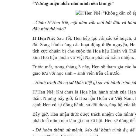
“Vương miện nhắc nhở mình nên làm gì”
- Chào H’Hen Niê, một năm vừa mới bắt đầu và hàn
đầu như thế nào?
H’Hen Niê:
Sau Tết, Hen tiếp tục với các kế hoạch,
đó. Song hành cùng các hoạt động thiện nguyện, Hen
tích cực chuẩn bị cho cuộc thi Hoa hậu Hoàn vũ Th
kim Hoa hậu hoàn vũ Việt Nam phải có trách nhiệm.
Trước mắt, trong tháng 3 này, Hen sẽ tham gia các 
giao lưu với học sinh – sinh viên trên cả nước.
- Hành trình đó có sự khác biệt gì so với hành trình
H’Hen Niê: Khi chưa là Hoa hậu, hành trình của Hen
thân. Nhưng bây giờ, là Hoa hậu Hoàn vũ Việt Nam, 
cạnh Hen có sự đồng hành, sự dõi theo, ủng hộ của kh
Bây giờ, Hen nhận thức được trách nhiệm của mình v
phải biết mình nên làm gì cho xã hội. Hen sẽ dùng tiế
-
Để hoàn thành sứ mệnh, kéo dài hành trình ấy, để