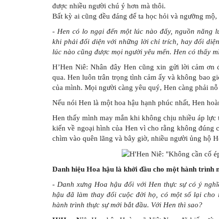
được nhiều người chú ý hơn mà thôi.
Bất kỳ ai cũng đều đáng để ta học hỏi và ngưỡng mộ, 
- Hen có lo ngại đến một lúc nào đấy, nguồn năng
khi phải đối diện với những lời chỉ trích, hay đối d
lúc nào cũng được mọi người yêu mến. Hen có thấy m
H’Hen Niê: Nhân đây Hen cũng xin gửi lời cảm ơn đế
qua. Hen luôn trân trọng tình cảm ấy và không bao gi
của mình. Mọi người càng yêu quý, Hen càng phải nỗ 
Nếu nói Hen là một hoa hậu hạnh phúc nhất, Hen hoà
Hen thấy mình may mắn khi không chịu nhiều áp lực t
kiến về ngoại hình của Hen vì cho rằng không đúng c
chìm vào quên lãng và bây giờ, nhiều người ủng hộ H
Danh hiệu Hoa hậu là khởi đầu cho một hành trình 
-
Danh xưng Hoa hậu đối với Hen thực sự có ý nghĩ
hậu đã làm thay đổi cuộc đời họ, có một số lại cho r
hành trình thực sự mới bắt đầu. Với Hen thì sao?