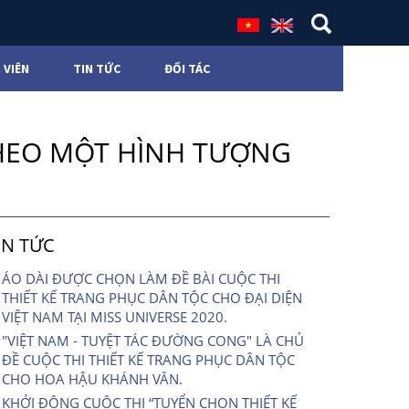
 VIÊN
TIN TỨC
ĐỐI TÁC
THEO MỘT HÌNH TƯỢNG
IN TỨC
ÁO DÀI ĐƯỢC CHỌN LÀM ĐỀ BÀI CUỘC THI
THIẾT KẾ TRANG PHỤC DÂN TỘC CHO ĐẠI DIỆN
VIỆT NAM TẠI MISS UNIVERSE 2020.
"VIỆT NAM - TUYỆT TÁC ĐƯỜNG CONG" LÀ CHỦ
ĐỀ CUỘC THI THIẾT KẾ TRANG PHỤC DÂN TỘC
CHO HOA HẬU KHÁNH VÂN.
KHỞI ĐỘNG CUỘC THI “TUYỂN CHỌN THIẾT KẾ