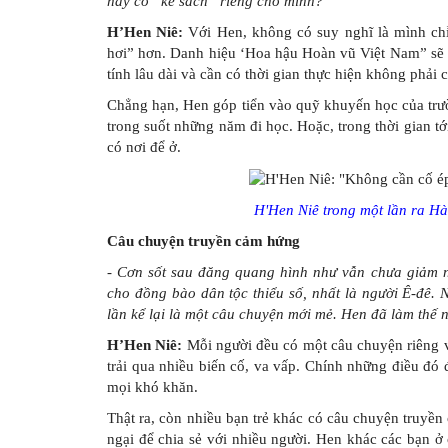
hay có “kế sách” riêng cho mình?
H’Hen Niê:
Với Hen, không có suy nghĩ là mình chỉ
hơi” hơn. Danh hiệu ‘Hoa hậu Hoàn vũ Việt Nam” sẽ 
tính lâu dài và cần có thời gian thực hiện không phải 
Chẳng hạn, Hen góp tiển vào quỹ khuyến học của trườ
trong suốt những năm đi học. Hoặc, trong thời gian t
có nơi để ở.
H'Hen Niê trong một lần ra Hà
Câu chuyện truyền cảm hứng
- Cơn sốt sau đăng quang hình như vẫn chưa giảm n
cho đồng bào dân tộc thiểu số, nhất là người Ê-đê.
lần kể lại là một câu chuyện mới mẻ. Hen đã làm thế
H’Hen Niê:
Mỗi người đều có một câu chuyện riêng v
trải qua nhiều biến cố, va vấp. Chính những điều đó
mọi khó khăn.
Thật ra, còn nhiều bạn trẻ khác có câu chuyện truyề
ngại để chia sẻ với nhiều người. Hen khác các bạn 