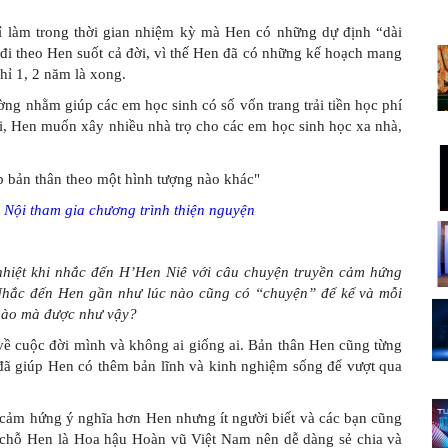
 làm trong thời gian nhiệm kỳ mà Hen có những dự định “dài
đi theo Hen suốt cả đời, vì thế Hen đã có những kế hoạch mang
chỉ 1, 2 năm là xong.
ng nhằm giúp các em học sinh có số vốn trang trải tiền học phí
ới, Hen muốn xây nhiều nhà trọ cho các em học sinh học xa nhà,
 Nội tham gia chương trình thiện nguyện
hiệt khi nhắc đến H’Hen Niê với câu chuyện truyền cảm hứng
 Nhắc đến Hen gần như lúc nào cũng có “chuyện” để kể và mỗi
 nào mà được như vậy?
ề cuộc đời mình và không ai giống ai. Bản thân Hen cũng từng
 đã giúp Hen có thêm bản lĩnh và kinh nghiệm sống để vượt qua
n cảm hứng ý nghĩa hơn Hen nhưng ít người biết và các bạn cũng
ở chỗ Hen là Hoa hậu Hoàn vũ Việt Nam nên dễ dàng sẻ chia và