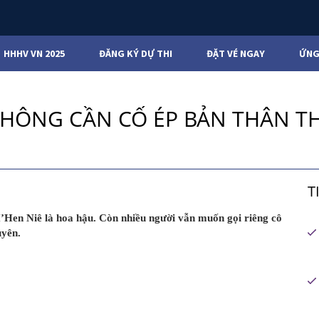
HHHV VN 2025
ĐĂNG KÝ DỰ THI
ĐẶT VÉ NGAY
ỨNG
'KHÔNG CẦN CỐ ÉP BẢN THÂN 
T
 H’Hen Niê là hoa hậu. Còn nhiều người vẫn muốn gọi riêng cô
uyên.