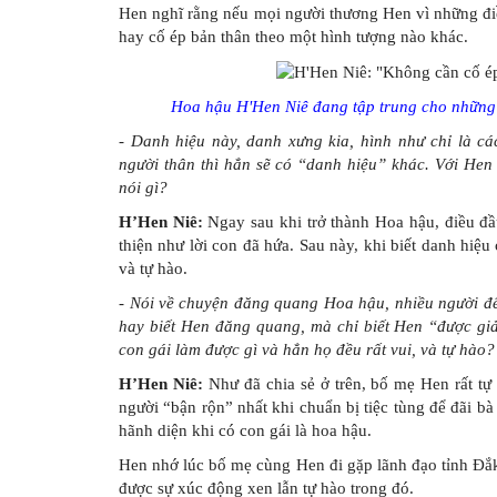
Hen nghĩ rằng nếu mọi người thương Hen vì những điều
hay cố ép bản thân theo một hình tượng nào khác.
Hoa hậu H'Hen Niê đang tập trung cho những dự
- Danh hiệu này, danh xưng kia, hình như chỉ là cá
người thân thì hẳn sẽ có “danh hiệu” khác. Với Hen 
nói gì?
H’Hen Niê:
Ngay sau khi trở thành Hoa hậu, điều đầ
thiện như lời con đã hứa. Sau này, khi biết danh hiệ
và tự hào.
-
Nói về chuyện đăng quang Hoa hậu, nhiều người đ
hay biết Hen đăng quang, mà chỉ biết Hen “được giải
con gái làm được gì và hẳn họ đều rất vui, và tự hào?
H’Hen Niê:
Như đã chia sẻ ở trên, bố mẹ Hen rất t
người “bận rộn” nhất khi chuẩn bị tiệc tùng để đãi 
hãnh diện khi có con gái là hoa hậu.
Hen nhớ lúc bố mẹ cùng Hen đi gặp lãnh đạo tỉnh Đắ
được sự xúc động xen lẫn tự hào trong đó.