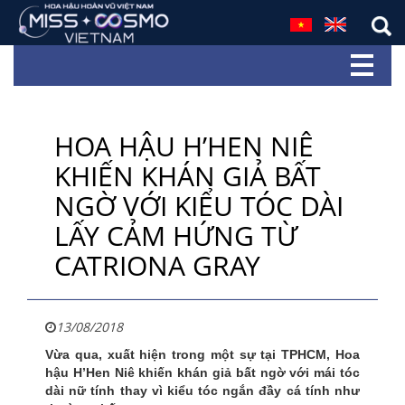
HOA HẬU H’HEN NIÊ
KHIẾN KHÁN GIẢ BẤT
NGỜ VỚI KIỂU TÓC DÀI
LẤY CẢM HỨNG TỪ
CATRIONA GRAY
13/08/2018
Vừa qua, xuất hiện trong một sự tại TPHCM, Hoa
hậu H’Hen Niê khiến khán giả bất ngờ với mái tóc
dài nữ tính thay vì kiểu tóc ngắn đầy cá tính như