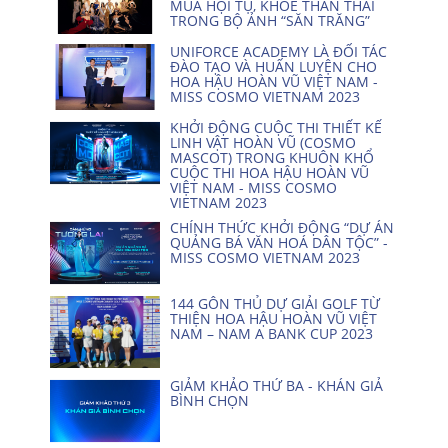
MÙA HỘI TỤ, KHOE THẦN THÁI
TRONG BỘ ẢNH “SĂN TRĂNG”
UNIFORCE ACADEMY LÀ ĐỐI TÁC
ĐÀO TẠO VÀ HUẤN LUYỆN CHO
HOA HẬU HOÀN VŨ VIỆT NAM -
MISS COSMO VIETNAM 2023
KHỞI ĐỘNG CUỘC THI THIẾT KẾ
LINH VẬT HOÀN VŨ (COSMO
MASCOT) TRONG KHUÔN KHỔ
CUỘC THI HOA HẬU HOÀN VŨ
VIỆT NAM - MISS COSMO
VIETNAM 2023
CHÍNH THỨC KHỞI ĐỘNG “DỰ ÁN
QUẢNG BÁ VĂN HOÁ DÂN TỘC” -
MISS COSMO VIETNAM 2023
144 GÔN THỦ DỰ GIẢI GOLF TỪ
THIỆN HOA HẬU HOÀN VŨ VIỆT
NAM – NAM A BANK CUP 2023
GIẢM KHẢO THỨ BA - KHÁN GIẢ
BÌNH CHỌN