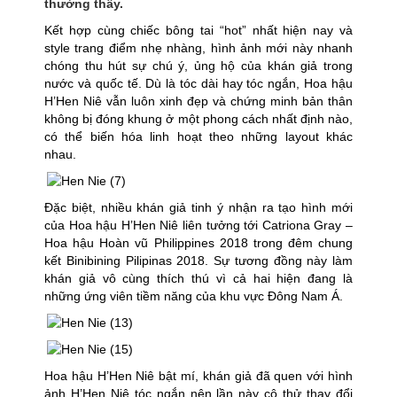
thường thấy.
Kết hợp cùng chiếc bông tai “hot” nhất hiện nay và
style trang điểm nhẹ nhàng, hình ảnh mới này nhanh
chóng thu hút sự chú ý, ủng hộ của khán giả trong
nước và quốc tế. Dù là tóc dài hay tóc ngắn, Hoa hậu
H’Hen Niê vẫn luôn xinh đẹp và chứng minh bản thân
không bị đóng khung ở một phong cách nhất định nào,
có thể biến hóa linh hoạt theo những layout khác
nhau.
Đặc biệt, nhiều khán giả tinh ý nhận ra tạo hình mới
của Hoa hậu H’Hen Niê liên tưởng tới Catriona Gray –
Hoa hậu Hoàn vũ Philippines 2018 trong đêm chung
kết Binibining Pilipinas 2018. Sự tương đồng này làm
khán giả vô cùng thích thú vì cả hai hiện đang là
những ứng viên tiềm năng của khu vực Đông Nam Á.
Hoa hậu H’Hen Niê bật mí, khán giả đã quen với hình
ảnh H’Hen Niê tóc ngắn nên lần này cô thử thay đổi