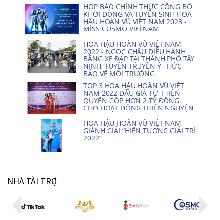
HỌP BÁO CHÍNH THỨC CÔNG BỐ
KHỞI ĐỘNG VÀ TUYỂN SINH HOA
HẬU HOÀN VŨ VIỆT NAM 2023 -
MISS COSMO VIETNAM
HOA HẬU HOÀN VŨ VIỆT NAM
2022 - NGỌC CHÂU DIỄU HÀNH
BẰNG XE ĐẠP TẠI THÀNH PHỐ TÂY
NINH, TUYÊN TRUYỀN Ý THỨC
BẢO VỆ MÔI TRƯỜNG
TOP 3 HOA HẬU HOÀN VŨ VIỆT
NAM 2022 ĐẤU GIÁ TỪ THIỆN
QUYÊN GÓP HƠN 2 TỶ ĐỒNG
CHO HOẠT ĐỘNG THIỆN NGUYỆN
HOA HẬU HOÀN VŨ VIỆT NAM
GIÀNH GIẢI “HIỆN TƯỢNG GIẢI TRÍ
2022”
NHÀ TÀI TRỢ