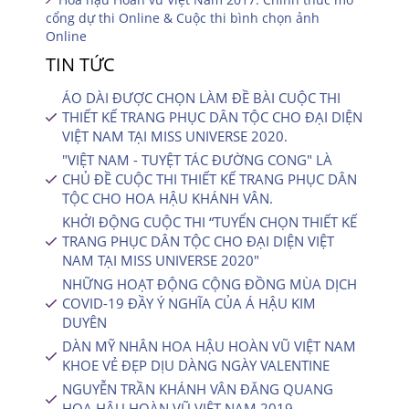
cổng dự thi Online & Cuộc thi bình chọn ảnh
Online
TIN TỨC
ÁO DÀI ĐƯỢC CHỌN LÀM ĐỀ BÀI CUỘC THI
THIẾT KẾ TRANG PHỤC DÂN TỘC CHO ĐẠI DIỆN
VIỆT NAM TẠI MISS UNIVERSE 2020.
"VIỆT NAM - TUYỆT TÁC ĐƯỜNG CONG" LÀ
CHỦ ĐỀ CUỘC THI THIẾT KẾ TRANG PHỤC DÂN
TỘC CHO HOA HẬU KHÁNH VÂN.
KHỞI ĐỘNG CUỘC THI “TUYỂN CHỌN THIẾT KẾ
TRANG PHỤC DÂN TỘC CHO ĐẠI DIỆN VIỆT
NAM TẠI MISS UNIVERSE 2020″
NHỮNG HOẠT ĐỘNG CỘNG ĐỒNG MÙA DỊCH
COVID-19 ĐẦY Ý NGHĨA CỦA Á HẬU KIM
DUYÊN
DÀN MỸ NHÂN HOA HẬU HOÀN VŨ VIỆT NAM
KHOE VẺ ĐẸP DỊU DÀNG NGÀY VALENTINE
NGUYỄN TRẦN KHÁNH VÂN ĐĂNG QUANG
HOA HẬU HOÀN VŨ VIỆT NAM 2019