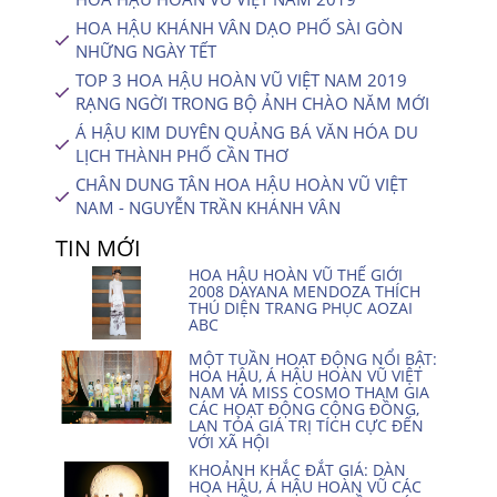
HOA HẬU KHÁNH VÂN DẠO PHỐ SÀI GÒN
NHỮNG NGÀY TẾT
TOP 3 HOA HẬU HOÀN VŨ VIỆT NAM 2019
RẠNG NGỜI TRONG BỘ ẢNH CHÀO NĂM MỚI
Á HẬU KIM DUYÊN QUẢNG BÁ VĂN HÓA DU
LỊCH THÀNH PHỐ CẦN THƠ
CHÂN DUNG TÂN HOA HẬU HOÀN VŨ VIỆT
NAM - NGUYỄN TRẦN KHÁNH VÂN
TIN MỚI
HOA HẬU HOÀN VŨ THẾ GIỚI
2008 DAYANA MENDOZA THÍCH
THÚ DIỆN TRANG PHỤC AOZAI
ABC
MỘT TUẦN HOẠT ĐỘNG NỔI BẬT:
HOA HẬU, Á HẬU HOÀN VŨ VIỆT
NAM VÀ MISS COSMO THAM GIA
CÁC HOẠT ĐỘNG CỘNG ĐỒNG,
LAN TỎA GIÁ TRỊ TÍCH CỰC ĐẾN
VỚI XÃ HỘI
KHOẢNH KHẮC ĐẮT GIÁ: DÀN
HOA HẬU, Á HẬU HOÀN VŨ CÁC