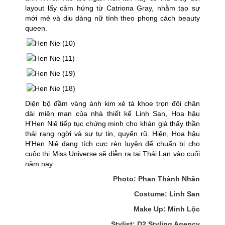
layout lấy cảm hứng từ Catriona Gray, nhằm tạo sự
mới mẻ và dịu dàng nữ tính theo phong cách beauty
queen.
Diện bộ đầm vàng ánh kim xẻ tà khoe trọn đôi chân
dài miên man của nhà thiết kế Linh San, Hoa hậu
H’Hen Niê tiếp tục chứng minh cho khán giả thấy thần
thái rạng ngời và sự tự tin, quyến rũ. Hiện, Hoa hậu
H’Hen Niê đang tích cực rèn luyện để chuẩn bị cho
cuộc thi Miss Universe sẽ diễn ra tại Thái Lan vào cuối
năm nay.
Photo: Phan Thành Nhân
Costume: Linh San
Make Up: Minh Lộc
Stylist: D2 Styling Agency