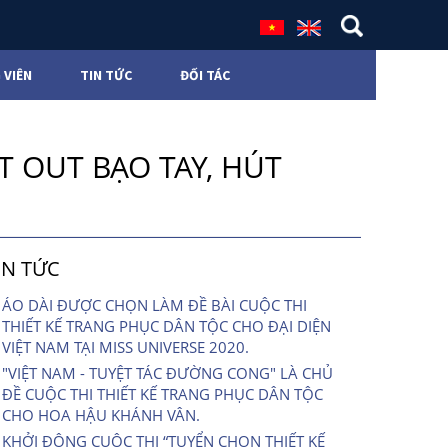
 VIÊN
TIN TỨC
ĐỐI TÁC
UT OUT BẠO TAY, HÚT
IN TỨC
ÁO DÀI ĐƯỢC CHỌN LÀM ĐỀ BÀI CUỘC THI
THIẾT KẾ TRANG PHỤC DÂN TỘC CHO ĐẠI DIỆN
VIỆT NAM TẠI MISS UNIVERSE 2020.
"VIỆT NAM - TUYỆT TÁC ĐƯỜNG CONG" LÀ CHỦ
ĐỀ CUỘC THI THIẾT KẾ TRANG PHỤC DÂN TỘC
CHO HOA HẬU KHÁNH VÂN.
KHỞI ĐỘNG CUỘC THI “TUYỂN CHỌN THIẾT KẾ