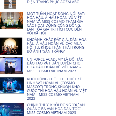
DIỆN TRANG PHỤC AOZAI ABC
MỘT TUẦN HOẠT ĐỘNG NỔI BẬT:
HOA HẬU, Á HẬU HOÀN VŨ VIỆT
NAM VÀ MISS COSMO THAM GIA
CÁC HOẠT ĐỘNG CỘNG ĐỒNG,
LAN TỎA GIÁ TRỊ TÍCH CỰC ĐẾN
VỚI XÃ HỘI
KHOẢNH KHẮC ĐẮT GIÁ: DÀN HOA
HẬU, Á HẬU HOÀN VŨ CÁC MÙA
HỘI TỤ, KHOE THẦN THÁI TRONG
BỘ ẢNH “SĂN TRĂNG”
UNIFORCE ACADEMY LÀ ĐỐI TÁC
ĐÀO TẠO VÀ HUẤN LUYỆN CHO
HOA HẬU HOÀN VŨ VIỆT NAM -
MISS COSMO VIETNAM 2023
KHỞI ĐỘNG CUỘC THI THIẾT KẾ
LINH VẬT HOÀN VŨ (COSMO
MASCOT) TRONG KHUÔN KHỔ
CUỘC THI HOA HẬU HOÀN VŨ VIỆT
NAM - MISS COSMO VIETNAM
2023
CHÍNH THỨC KHỞI ĐỘNG “DỰ ÁN
QUẢNG BÁ VĂN HOÁ DÂN TỘC” -
MISS COSMO VIETNAM 2023