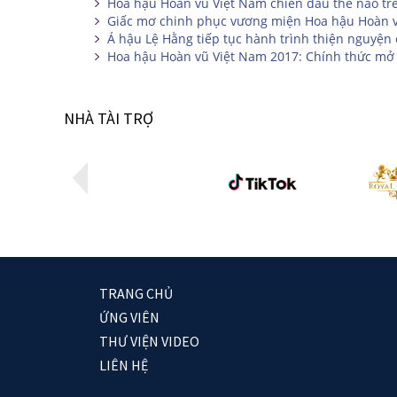
Hoa hậu Hoàn vũ Việt Nam chiến đấu thế nào tr
Giấc mơ chinh phục vương miện Hoa hậu Hoàn 
Á hậu Lệ Hằng tiếp tục hành trình thiện nguyện
Hoa hậu Hoàn vũ Việt Nam 2017: Chính thức mở 
NHÀ TÀI TRỢ
TRANG CHỦ
ỨNG VIÊN
THƯ VIỆN VIDEO
LIÊN HỆ