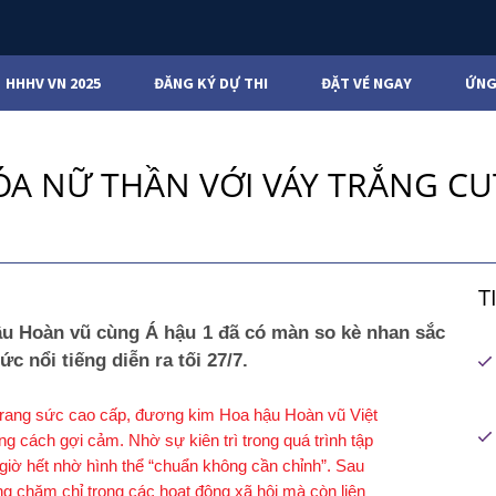
HHHV VN 2025
ĐĂNG KÝ DỰ THI
ĐẶT VÉ NGAY
ỨNG
A NỮ THẦN VỚI VÁY TRẮNG C
T
 Hoàn vũ cùng Á hậu 1 đã có màn so kè nhan sắc
c nổi tiếng diễn ra tối 27/7.