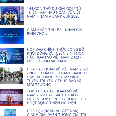
144 GÔN THỦ DỰ GIẢI GOLF TỪ
THIỆN HOA HẬU HOÀN VŨ VIỆT
NAM – NAM A BANK CUP 2023
GIẢM KHẢO THỨ BA - KHÁN GIẢ
BÌNH CHỌN
HỌP BÁO CHÍNH THỨC CÔNG BỐ
KHỞI ĐỘNG VÀ TUYỂN SINH HOA
HẬU HOÀN VŨ VIỆT NAM 2023 -
MISS COSMO VIETNAM
HOA HẬU HOÀN VŨ VIỆT NAM 2022
- NGỌC CHÂU DIỄU HÀNH BẰNG XE
ĐẠP TẠI THÀNH PHỐ TÂY NINH,
TUYÊN TRUYỀN Ý THỨC BẢO VỆ
MÔI TRƯỜNG
TOP 3 HOA HẬU HOÀN VŨ VIỆT
NAM 2022 ĐẤU GIÁ TỪ THIỆN
QUYÊN GÓP HƠN 2 TỶ ĐỒNG CHO
HOẠT ĐỘNG THIỆN NGUYỆN
HOA HẬU HOÀN VŨ VIỆT NAM
GIÀNH GIẢI “HIỆN TƯỢNG GIẢI TRÍ