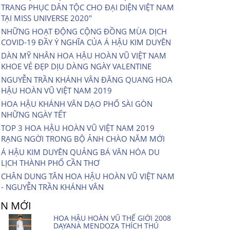
TRANG PHỤC DÂN TỘC CHO ĐẠI DIỆN VIỆT NAM
TẠI MISS UNIVERSE 2020″
NHỮNG HOẠT ĐỘNG CỘNG ĐỒNG MÙA DỊCH
COVID-19 ĐẦY Ý NGHĨA CỦA Á HẬU KIM DUYÊN
DÀN MỸ NHÂN HOA HẬU HOÀN VŨ VIỆT NAM
KHOE VẺ ĐẸP DỊU DÀNG NGÀY VALENTINE
NGUYỄN TRẦN KHÁNH VÂN ĐĂNG QUANG HOA
HẬU HOÀN VŨ VIỆT NAM 2019
HOA HẬU KHÁNH VÂN DẠO PHỐ SÀI GÒN
NHỮNG NGÀY TẾT
TOP 3 HOA HẬU HOÀN VŨ VIỆT NAM 2019
RẠNG NGỜI TRONG BỘ ẢNH CHÀO NĂM MỚI
Á HẬU KIM DUYÊN QUẢNG BÁ VĂN HÓA DU
LỊCH THÀNH PHỐ CẦN THƠ
CHÂN DUNG TÂN HOA HẬU HOÀN VŨ VIỆT NAM
- NGUYỄN TRẦN KHÁNH VÂN
IN MỚI
HOA HẬU HOÀN VŨ THẾ GIỚI 2008
DAYANA MENDOZA THÍCH THÚ