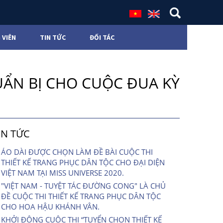
 VIÊN
TIN TỨC
ĐỐI TÁC
UẨN BỊ CHO CUỘC ĐUA KỲ
IN TỨC
ÁO DÀI ĐƯỢC CHỌN LÀM ĐỀ BÀI CUỘC THI
THIẾT KẾ TRANG PHỤC DÂN TỘC CHO ĐẠI DIỆN
VIỆT NAM TẠI MISS UNIVERSE 2020.
"VIỆT NAM - TUYỆT TÁC ĐƯỜNG CONG" LÀ CHỦ
ĐỀ CUỘC THI THIẾT KẾ TRANG PHỤC DÂN TỘC
CHO HOA HẬU KHÁNH VÂN.
KHỞI ĐỘNG CUỘC THI “TUYỂN CHỌN THIẾT KẾ