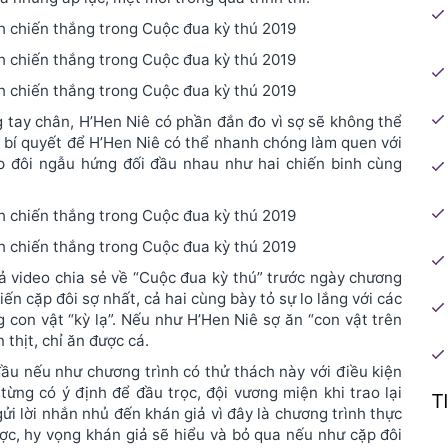
g tay chân, H’Hen Niê có phần đắn đo vì sợ sẽ không thể
i bí quyết để H’Hen Niê có thể nhanh chóng làm quen với
p đôi ngẫu hứng đối đầu nhau như hai chiến binh cùng
ả video chia sẻ về “Cuộc đua kỳ thú” trước ngày chương
iến cặp đôi sợ nhất, cả hai cùng bày tỏ sự lo lắng với các
 con vật “kỳ lạ”. Nếu như H’Hen Niê sợ ăn “con vật trên
thịt, chỉ ăn được cá.
ầu nếu như chương trình có thử thách này với điều kiện
 từng có ý định để đầu trọc, đội vương miện khi trao lại
T
i lời nhắn nhủ đến khán giả vì đây là chương trình thực
ợc, hy vọng khán giả sẽ hiểu và bỏ qua nếu như cặp đôi