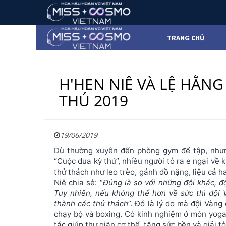
TRANG CHỦ
H'HEN NIÊ VÀ LỆ HẰN
THÚ 2019
19/06/2019
Dù thường xuyên đến phòng gym để tập, nhưng
“Cuộc đua kỳ thú”, nhiều người tỏ ra e ngại về 
thử thách như leo trèo, gánh đồ nặng, liệu cả 
Niê chia sẻ: “
Đúng là so với những đội khác, độ
Tuy nhiên, nếu không thể hơn về sức thì đội 
thành các thử thách
”. Đó là lý do mà đội Vàn
chạy bộ và boxing. Có kinh nghiệm ở môn yoga
tác giúp thư giãn cơ thể, tăng sức bền và giải t