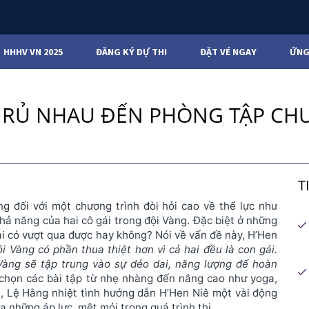
HHHV VN 2025
ĐĂNG KÝ DỰ THI
ĐẶT VÉ NGAY
ỨNG
G RỦ NHAU ĐẾN PHÒNG TẬP CH
T
 đối với một chương trình đòi hỏi cao về thể lực như
khả năng của hai cô gái trong đội Vàng. Đặc biệt ở những
hai có vượt qua được hay không? Nói về vấn đề này, H’Hen
i Vàng có phần thua thiệt hơn vì cả hai đều là con gái.
Vàng sẽ tập trung vào sự dẻo dai, năng lượng để hoàn
g chọn các bài tập từ nhẹ nhàng đến nâng cao như yoga,
, Lệ Hằng nhiệt tình hướng dẫn H’Hen Niê một vài động
ỏa những áp lực, mệt mỏi trong quá trình thi.