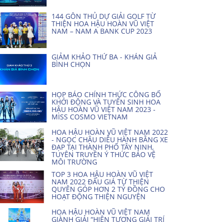
144 GÔN THỦ DỰ GIẢI GOLF TỪ
THIỆN HOA HẬU HOÀN VŨ VIỆT
NAM – NAM A BANK CUP 2023
GIẢM KHẢO THỨ BA - KHÁN GIẢ
BÌNH CHỌN
HỌP BÁO CHÍNH THỨC CÔNG BỐ
KHỞI ĐỘNG VÀ TUYỂN SINH HOA
HẬU HOÀN VŨ VIỆT NAM 2023 -
MISS COSMO VIETNAM
HOA HẬU HOÀN VŨ VIỆT NAM 2022
- NGỌC CHÂU DIỄU HÀNH BẰNG XE
ĐẠP TẠI THÀNH PHỐ TÂY NINH,
TUYÊN TRUYỀN Ý THỨC BẢO VỆ
MÔI TRƯỜNG
TOP 3 HOA HẬU HOÀN VŨ VIỆT
NAM 2022 ĐẤU GIÁ TỪ THIỆN
QUYÊN GÓP HƠN 2 TỶ ĐỒNG CHO
HOẠT ĐỘNG THIỆN NGUYỆN
HOA HẬU HOÀN VŨ VIỆT NAM
GIÀNH GIẢI “HIỆN TƯỢNG GIẢI TRÍ