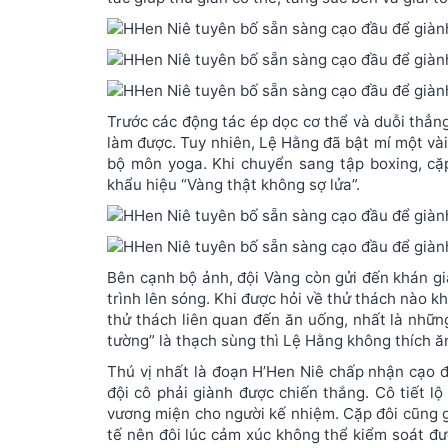
Trước các động tác ép dọc cơ thể và duỗi thẳn
làm được. Tuy nhiên, Lệ Hằng đã bật mí một và
bộ môn yoga. Khi chuyển sang tập boxing, cặ
khẩu hiệu “Vàng thật không sợ lửa”.
Bên cạnh bộ ảnh, đội Vàng còn gửi đến khán gi
trình lên sóng. Khi được hỏi về thử thách nào kh
thử thách liên quan đến ăn uống, nhất là những
tường” là thạch sùng thì Lệ Hằng không thích ăn 
Thú vị nhất là đoạn H’Hen Niê chấp nhận cạo đ
đội cô phải giành được chiến thắng. Cô tiết lộ
vương miện cho người kế nhiệm. Cặp đôi cũng gử
tế nên đôi lúc cảm xúc không thể kiểm soát đư