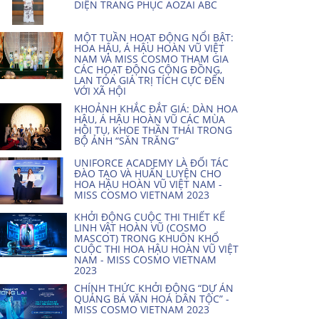
DIỆN TRANG PHỤC AOZAI ABC
MỘT TUẦN HOẠT ĐỘNG NỔI BẬT:
HOA HẬU, Á HẬU HOÀN VŨ VIỆT
NAM VÀ MISS COSMO THAM GIA
CÁC HOẠT ĐỘNG CỘNG ĐỒNG,
LAN TỎA GIÁ TRỊ TÍCH CỰC ĐẾN
VỚI XÃ HỘI
KHOẢNH KHẮC ĐẮT GIÁ: DÀN HOA
HẬU, Á HẬU HOÀN VŨ CÁC MÙA
HỘI TỤ, KHOE THẦN THÁI TRONG
BỘ ẢNH “SĂN TRĂNG”
UNIFORCE ACADEMY LÀ ĐỐI TÁC
ĐÀO TẠO VÀ HUẤN LUYỆN CHO
HOA HẬU HOÀN VŨ VIỆT NAM -
MISS COSMO VIETNAM 2023
KHỞI ĐỘNG CUỘC THI THIẾT KẾ
LINH VẬT HOÀN VŨ (COSMO
MASCOT) TRONG KHUÔN KHỔ
CUỘC THI HOA HẬU HOÀN VŨ VIỆT
NAM - MISS COSMO VIETNAM
2023
CHÍNH THỨC KHỞI ĐỘNG “DỰ ÁN
QUẢNG BÁ VĂN HOÁ DÂN TỘC” -
MISS COSMO VIETNAM 2023