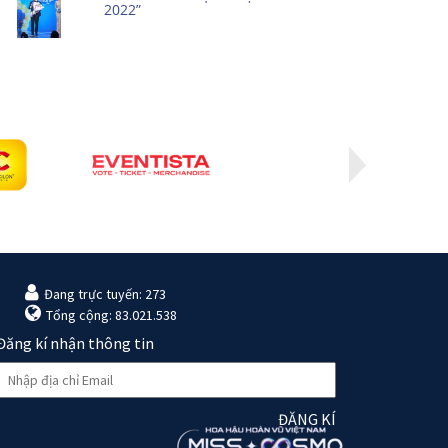
2022”
Đang trực tuyến: 273
Tổng cộng: 83.021.538
Đăng kí nhận thông tin
ĐĂNG KÍ