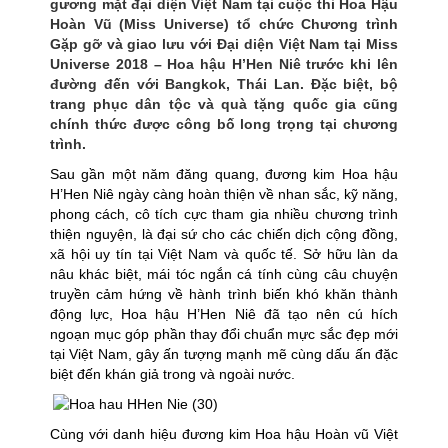
gương mặt đại diện Việt Nam tại cuộc thi Hoa Hậu
Hoàn Vũ (Miss Universe) tổ chức Chương trình
Gặp gỡ và giao lưu với Đại diện Việt Nam tại Miss
Universe 2018 – Hoa hậu H’Hen Niê trước khi lên
đường đến với Bangkok, Thái Lan. Đặc biệt, bộ
trang phục dân tộc và quà tặng quốc gia cũng
chính thức được công bố long trọng tại chương
trình.
Sau gần một năm đăng quang, đương kim Hoa hậu
H’Hen Niê ngày càng hoàn thiện về nhan sắc, kỹ năng,
phong cách, cô tích cực tham gia nhiều chương trình
thiện nguyện, là đại sứ cho các chiến dịch cộng đồng,
xã hội uy tín tại Việt Nam và quốc tế. Sở hữu làn da
nâu khác biệt, mái tóc ngắn cá tính cùng câu chuyện
truyền cảm hứng về hành trình biến khó khăn thành
động lực, Hoa hậu H’Hen Niê đã tạo nên cú hích
ngoạn mục góp phần thay đổi chuẩn mực sắc đẹp mới
tại Việt Nam, gây ấn tượng mạnh mẽ cùng dấu ấn đặc
biệt đến khán giả trong và ngoài nước.
Cùng với danh hiệu đương kim Hoa hậu Hoàn vũ Việt