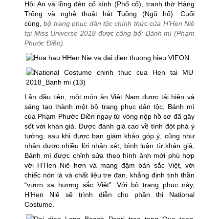
Hội An và lồng đèn cổ kính (Phố cổ), tranh thờ Hàng
Trống và nghệ thuật hát Tuồng (Ngũ hổ). Cuối
cùng,
bộ trang phục dân tộc chính thức của H’Hen Niê
tại Miss Universe 2018 được công bố: Bánh mì (Phạm
Phước Điền).
Lần đầu tiên, một món ăn Việt Nam được tái hiện và
sáng tạo thành một bộ trang phục dân tộc, Bánh mì
của Phạm Phước Điền ngay từ vòng nộp hồ sơ đã gây
sốt với khán giả. Được đánh giá cao về tính đột phá ý
tưởng, sau khi được ban giám khảo góp ý, cũng như
nhận được nhiều lời nhận xét, bình luận từ khán giả,
Bánh mì được chỉnh sửa theo hình ảnh mới phù hợp
với H’Hen Niê hơn và mang đậm bản sắc Việt, với
chiếc nón lá và chất liệu tre đan, khẳng định tinh thần
“vươn xa hương sắc Việt”. Với bộ trang phục này,
H’Hen Niê sẽ trình diễn cho phần thi National
Costume.