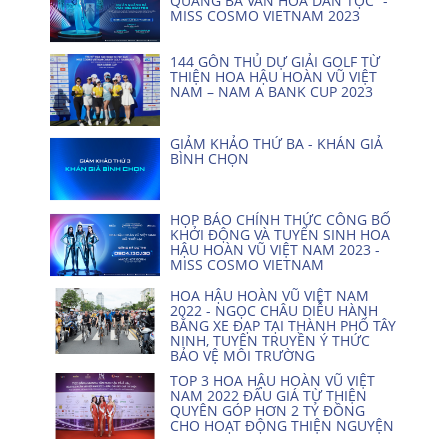
QUẢNG BÁ VĂN HOÁ DÂN TỘC” -
MISS COSMO VIETNAM 2023
144 GÔN THỦ DỰ GIẢI GOLF TỪ
THIỆN HOA HẬU HOÀN VŨ VIỆT
NAM – NAM A BANK CUP 2023
GIẢM KHẢO THỨ BA - KHÁN GIẢ
BÌNH CHỌN
HỌP BÁO CHÍNH THỨC CÔNG BỐ
KHỞI ĐỘNG VÀ TUYỂN SINH HOA
HẬU HOÀN VŨ VIỆT NAM 2023 -
MISS COSMO VIETNAM
HOA HẬU HOÀN VŨ VIỆT NAM
2022 - NGỌC CHÂU DIỄU HÀNH
BẰNG XE ĐẠP TẠI THÀNH PHỐ TÂY
NINH, TUYÊN TRUYỀN Ý THỨC
BẢO VỆ MÔI TRƯỜNG
TOP 3 HOA HẬU HOÀN VŨ VIỆT
NAM 2022 ĐẤU GIÁ TỪ THIỆN
QUYÊN GÓP HƠN 2 TỶ ĐỒNG
CHO HOẠT ĐỘNG THIỆN NGUYỆN