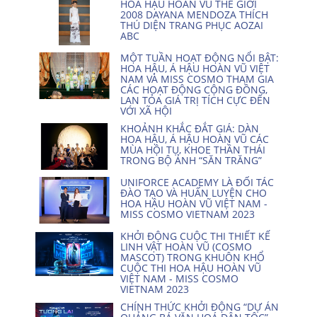
HOA HẬU HOÀN VŨ THẾ GIỚI
2008 DAYANA MENDOZA THÍCH
THÚ DIỆN TRANG PHỤC AOZAI
ABC
MỘT TUẦN HOẠT ĐỘNG NỔI BẬT:
HOA HẬU, Á HẬU HOÀN VŨ VIỆT
NAM VÀ MISS COSMO THAM GIA
CÁC HOẠT ĐỘNG CỘNG ĐỒNG,
LAN TỎA GIÁ TRỊ TÍCH CỰC ĐẾN
VỚI XÃ HỘI
KHOẢNH KHẮC ĐẮT GIÁ: DÀN
HOA HẬU, Á HẬU HOÀN VŨ CÁC
MÙA HỘI TỤ, KHOE THẦN THÁI
TRONG BỘ ẢNH “SĂN TRĂNG”
UNIFORCE ACADEMY LÀ ĐỐI TÁC
ĐÀO TẠO VÀ HUẤN LUYỆN CHO
HOA HẬU HOÀN VŨ VIỆT NAM -
MISS COSMO VIETNAM 2023
KHỞI ĐỘNG CUỘC THI THIẾT KẾ
LINH VẬT HOÀN VŨ (COSMO
MASCOT) TRONG KHUÔN KHỔ
CUỘC THI HOA HẬU HOÀN VŨ
VIỆT NAM - MISS COSMO
VIETNAM 2023
CHÍNH THỨC KHỞI ĐỘNG “DỰ ÁN