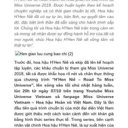
Miss Universe 2018. Được huấn luyện theo kế hoạch
chuyên nghiệp và có thời gian chuẩn bị tốt, Hoa hậu
H’Hen Niê đã có sự tự tin, bản lĩnh, sự quyết tâm cao
độ, đặc biệt tinh thần đã sẵn sàng cho hành trình sắp
tới. Chúng tôi và Hoa hậu H’Hen Niê trân trọng cảm ơn
và mong sẽ nhận được sự đồng hành hỗ trợ của tất cả
mọi người, chúc Hoa hậu H’Hen Niê sẽ vững tâm và
thật tự tin”
.
Trước đó, hoa hậu H’Hen Niê và ekip đã lên kế hoạch
tập luyện, các khâu chuẩn bị tham gia Miss Universe
2018, tất cả được khắc họa rõ nét và chân thực thông
qua chương trình
“H’Hen Niê – Road To Miss
Universe”, lên sóng vào tối chủ nhật hàng tuần,
lúc 20h từ ngày 07/10 trên trang Youtube Miss
Universe Vietnam và fanpage Miss Universe
Vietnam – Hoa hậu Hoàn vũ Việt Nam.
Đây là lần
đầu tiên quá trình chuẩn bị của một đại diện Việt Nam
được giới thiệu một cách toàn cảnh đến với khán giả
bằng hình thức series thực tế. Trong series, bên cạnh
nhân vật chính Hoa hậu H’Hen Niê, là sự xuất hiện của