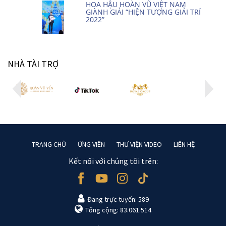
HOA HẬU HOÀN VŨ VIỆT NAM
GIÀNH GIẢI “HIỆN TƯỢNG GIẢI TRÍ
2022”
NHÀ TÀI TRỢ
TRANG CHỦ
ỨNG VIÊN
THƯ VIỆN VIDEO
LIÊN HỆ
Kết nối với chúng tôi trên:
Đang trực tuyến: 589
Tổng cộng: 83.061.514