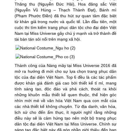
Thăng thu (Nguyễn Đức Hải), Hoa đăng sắc Việt
(Nguyễn Vũ Hùng – Thạch Thành Đạt), Bánh mì
(Phạm Phước Điền) đã thu hút sự quan tâm đặc biệt
từ khán giả trong nước và quốc tế. Lần đầu tiên, một
cuộc thi tìm kiếm trang phục dân tộc cho đại diện Việt
Nam tại Miss Universe gây chú ý mạnh và trở thành đề
tài bàn tán sôi nổi trên mạng xã hội.
Thành công của Nàng mây tại Miss Universe 2016 đã
mở ra hướng đi mới cho sự lựa chọn trang phục dân
tộc của đại diện Việt Nam. Top 6 đều là các tác phẩm
được khán giá đánh giá cao bởi thiết kế tỉ mỉ, mang
tính sáng tạo, độc đáo và phá cách, thoát ra khỏi
những khuôn mẫu thiết kế quen thuộc, thể hiện góc
nhìn mới mẻ về văn hóa Việt Nam qua con mắt của
các nhà thiết kế không chuyên. Từ địa danh, văn hóa,
lịch sử cho đến ẩm thực, ít người nghĩ rằng những
điều này sẽ là cảm hứng tạo nên một bộ trang phục
dân tộc đại diện Việt Nam tại Miss Universe. Chính sự
sáng tạo đặc biệt này đã góp phần giới thiệu đến bạn