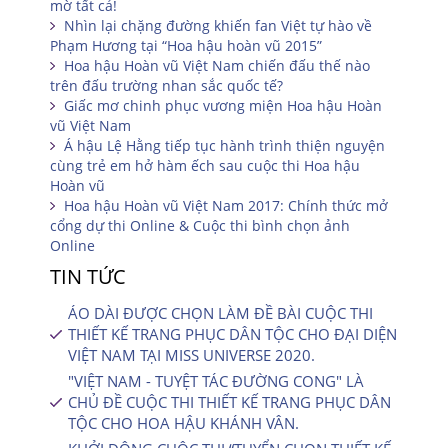
mờ tất cả!
Nhìn lại chặng đường khiến fan Việt tự hào về
Phạm Hương tại “Hoa hậu hoàn vũ 2015”
Hoa hậu Hoàn vũ Việt Nam chiến đấu thế nào
trên đấu trường nhan sắc quốc tế?
Giấc mơ chinh phục vương miện Hoa hậu Hoàn
vũ Việt Nam
Á hậu Lệ Hằng tiếp tục hành trình thiện nguyện
cùng trẻ em hở hàm ếch sau cuộc thi Hoa hậu
Hoàn vũ
Hoa hậu Hoàn vũ Việt Nam 2017: Chính thức mở
cổng dự thi Online & Cuộc thi bình chọn ảnh
Online
TIN TỨC
ÁO DÀI ĐƯỢC CHỌN LÀM ĐỀ BÀI CUỘC THI
THIẾT KẾ TRANG PHỤC DÂN TỘC CHO ĐẠI DIỆN
VIỆT NAM TẠI MISS UNIVERSE 2020.
"VIỆT NAM - TUYỆT TÁC ĐƯỜNG CONG" LÀ
CHỦ ĐỀ CUỘC THI THIẾT KẾ TRANG PHỤC DÂN
TỘC CHO HOA HẬU KHÁNH VÂN.