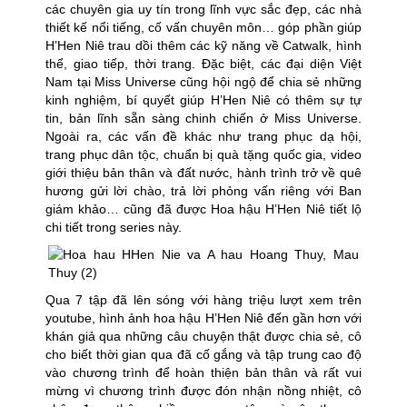
các chuyên gia uy tín trong lĩnh vực sắc đẹp, các nhà
thiết kế nổi tiếng, cố vấn chuyên môn… góp phần giúp
H’Hen Niê trau dồi thêm các kỹ năng về Catwalk, hình
thể, giao tiếp, thời trang. Đặc biệt, các đại diện Việt
Nam tại Miss Universe cũng hội ngộ để chia sẻ những
kinh nghiệm, bí quyết giúp H’Hen Niê có thêm sự tự
tin, bản lĩnh sẵn sàng chinh chiến ở Miss Universe.
Ngoài ra, các vấn đề khác như trang phục dạ hội,
trang phục dân tộc, chuẩn bị quà tặng quốc gia, video
giới thiệu bản thân và đất nước, hành trình trở về quê
hương gửi lời chào, trả lời phỏng vấn riêng với Ban
giám khảo… cũng đã được Hoa hậu H’Hen Niê tiết lộ
chi tiết trong series này.
Qua 7 tập đã lên sóng với hàng triệu lượt xem trên
youtube, hình ảnh hoa hậu H’Hen Niê đến gần hơn với
khán giả qua những câu chuyện thật được chia sẻ, cô
cho biết thời gian qua đã cố gắng và tập trung cao độ
vào chương trình để hoàn thiện bản thân và rất vui
mừng vì chương trình được đón nhận nồng nhiệt, cô