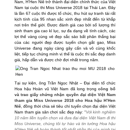
Nam, H’Hen Niê trở thành đại diện chính thức của Việt
Nam tại cuộc thi Miss Universe 2018 tại Thái Lan. Đây
là lần 67 cuộc thi được tổ chức, thu hút sự tranh tài rất
kịch tính của 95 nhan sắc xinh đẹp nhất đến từ khắp
nơi trên thế giới. Được đánh giá cao bởi số lượng thí
sinh tham gia cao kỉ lục, sự đa dạng về tính cách, các
lợi thế vàng cùng vẻ đẹp sắc sảo bất phân thắng bại
của các người đẹp được tuyển chọn gắt gao, Miss
Universe đang ngày càng gây cấn và vô cùng khốc
liệt, tiếp tục chứng minh vị thế là cuộc thi sắc đẹp danh
giá, hấp dẫn và được chờ đợi nhất trong năm.
Tại sự kiện, ông Trần Ngọc Nhật – Đại diện tổ chức
Hoa hậu Hoàn vũ Việt Nam đã long trọng
công bố
và
trao giấy chứng nhận quyền đại diện Việt Nam
tham gia Miss Universe 2018 cho Hoa hậu H’Hen
Niê
, đồng thời chia sẻ tiêu chí tuyển chọn đại diện Việt
Nam tham gia sân chơi sắc đẹp này: “
Với kinh nghiệm
10 năm liền tuyển chọn và đưa đại diện Việt Nam đi thi
Miss Universe, chúng tôi tự hào và tin tưởng Hoa hậu
H’Hen Niê sẽ hoàn thành tốt nhất phần thi của mình tại