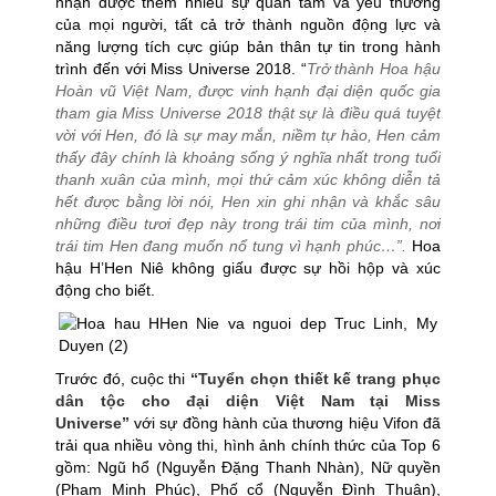
nhận được thêm nhiều sự quan tâm và yêu thương
của mọi người, tất cả trở thành nguồn động lực và
năng lượng tích cực giúp bản thân tự tin trong hành
trình đến với Miss Universe 2018. “
Trở thành Hoa hậu
Hoàn vũ Việt Nam, được vinh hạnh đại diện quốc gia
tham gia Miss Universe 2018 thật sự là điều quá tuyệt
vời với Hen, đó là sự may mắn, niềm tự hào, Hen cảm
thấy đây chính là khoảng sống ý nghĩa nhất trong tuổi
thanh xuân của mình, mọi thứ cảm xúc không diễn tả
hết được bằng lời nói, Hen xin ghi nhận và khắc sâu
những điều tươi đẹp này trong trái tim của mình, nơi
trái tim Hen đang muốn nổ tung vì hạnh phúc…”.
Hoa
hậu H’Hen Niê không giấu được sự hồi hộp và xúc
động cho biết.
Trước đó, cuộc thi
“Tuyển chọn thiết kế trang phục
dân tộc cho đại diện Việt Nam tại Miss
Universe”
với sự đồng hành của thương hiệu Vifon đã
trải qua nhiều vòng thi, hình ảnh chính thức của Top 6
gồm: Ngũ hổ (Nguyễn Đặng Thanh Nhàn), Nữ quyền
(Phạm Minh Phúc), Phố cổ (Nguyễn Đình Thuận),