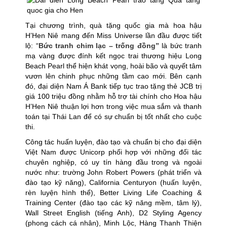
Tại chương trình, quà tặng quốc gia mà hoa hậu
H’Hen Niê mang đến Miss Universe lần đầu được tiết
lộ: “
Bức tranh chim lạc – trống đồng”
là bức tranh
mạ vàng được đính kết ngọc trai thương hiệu Long
Beach Pearl thể hiện khát vọng, hoài bão và quyết tâm
vươn lên chinh phục những tầm cao mới. Bên cạnh
đó, đại diện Nam Á Bank tiếp tục trao tặng thẻ JCB trị
giá 100 triệu đồng nhằm hỗ trợ tài chính cho Hoa hậu
H’Hen Niê thuận lợi hơn trong việc mua sắm và thanh
toán tại Thái Lan để có sự chuẩn bị tốt nhất cho cuộc
thi.
Công tác huấn luyện, đào tạo và chuẩn bị cho đại diện
Việt Nam được Unicorp phối hợp với những đối tác
chuyên nghiệp, có uy tín hàng đầu trong và ngoài
nước như: trường John Robert Powers (phát triển và
đào tạo kỹ năng), California Centuryon (huấn luyện,
rèn luyện hình thể), Better Living Life Coaching &
Training Center (đào tạo các kỹ năng mềm, tâm lý),
Wall Street English (tiếng Anh), D2 Styling Agency
(phong cách cá nhân), Minh Lộc, Hàng Thanh Thiện