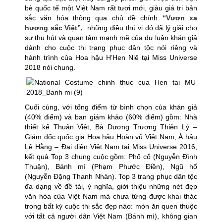
bè quốc tế một Việt Nam rất tươi mới, giàu giá trị bản
sắc văn hóa thông qua chủ đề chính
“Vươn xa
hương sắc Việt”,
những điều thú vị đó đã lý giải cho
sự thu hút và quan tâm mạnh mẽ của dư luận khán giả
dành cho cuộc thi trang phục dân tộc nói riêng và
hành trình của Hoa hậu H’Hen Niê tại Miss Universe
2018 nói chung.
Cuối cùng, với tổng điểm từ bình chọn của khán giả
(40% điểm) và ban giám khảo (60% điểm) gồm: Nhà
thiết kế Thuận Việt, Bà Dương Trương Thiên Lý –
Giám đốc quốc gia Hoa hậu Hoàn vũ Việt Nam, Á hậu
Lệ Hằng – Đại diện Việt Nam tại Miss Universe 2016,
kết quả Top 3 chung cuộc gồm: Phố cổ (Nguyễn Đình
Thuận), Bánh mì (Phạm Phước Điền), Ngũ hổ
(Nguyễn Đặng Thanh Nhàn). Top 3 trang phục dân tộc
đa dạng về đề tài, ý nghĩa, giới thiệu những nét đẹp
văn hóa của Việt Nam mà chưa từng được khai thác
trong bất kỳ cuộc thi sắc đẹp nào: món ăn quen thuộc
với tất cả người dân Việt Nam (Bánh mì), không gian