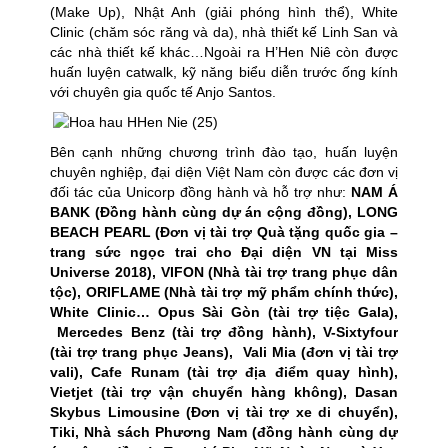
(Make Up), Nhật Anh (giải phóng hình thể), White
Clinic (chăm sóc răng và da), nhà thiết kế Linh San và
các nhà thiết kế khác…Ngoài ra H’Hen Niê còn được
huấn luyện catwalk, kỹ năng biểu diễn trước ống kính
với chuyên gia quốc tế Anjo Santos.
Bên cạnh những chương trình đào tạo, huấn luyện
chuyên nghiệp, đại diện Việt Nam còn được các đơn vị
đối tác của Unicorp đồng hành và hỗ trợ như:
NAM Á
BANK (Đồng hành cùng dự án cộng đồng), LONG
BEACH PEARL (Đơn vị tài trợ Quà tặng quốc gia –
trang sức ngọc trai cho Đại diện VN tại Miss
Universe 2018), VIFON (Nhà tài trợ trang phục dân
tộc), ORIFLAME (Nhà tài trợ mỹ phẩm chính thức),
White Clinic… Opus Sài Gòn (tài trợ tiệc Gala),
Mercedes Benz (tài trợ đồng hành), V-Sixtyfour
(tài trợ trang phục Jeans), Vali Mia (đơn vị tài trợ
vali), Cafe Runam (tài trợ địa điểm quay hình),
Vietjet (tài trợ vận chuyển hàng không), Dasan
Skybus Limousine (Đơn vị tài trợ xe di chuyển),
Tiki, Nhà sách Phương Nam (đồng hành cùng dự