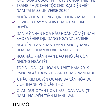
KHỞI ĐỘNG CUỘC THI “TUYỂN CHỌN THIẾT KẾ
TRANG PHỤC DÂN TỘC CHO ĐẠI DIỆN VIỆT
NAM TẠI MISS UNIVERSE 2020″
NHỮNG HOẠT ĐỘNG CỘNG ĐỒNG MÙA DỊCH
COVID-19 ĐẦY Ý NGHĨA CỦA Á HẬU KIM
DUYÊN
DÀN MỸ NHÂN HOA HẬU HOÀN VŨ VIỆT NAM
KHOE VẺ ĐẸP DỊU DÀNG NGÀY VALENTINE
NGUYỄN TRẦN KHÁNH VÂN ĐĂNG QUANG
HOA HẬU HOÀN VŨ VIỆT NAM 2019
HOA HẬU KHÁNH VÂN DẠO PHỐ SÀI GÒN
NHỮNG NGÀY TẾT
TOP 3 HOA HẬU HOÀN VŨ VIỆT NAM 2019
RẠNG NGỜI TRONG BỘ ẢNH CHÀO NĂM MỚI
Á HẬU KIM DUYÊN QUẢNG BÁ VĂN HÓA DU
LỊCH THÀNH PHỐ CẦN THƠ
CHÂN DUNG TÂN HOA HẬU HOÀN VŨ VIỆT
NAM - NGUYỄN TRẦN KHÁNH VÂN
TIN MỚI