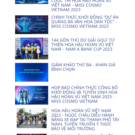
CUỘC THI HOA HẬU HOÀN VŨ
VIỆT NAM - MISS COSMO
VIETNAM 2023
CHÍNH THỨC KHỞI ĐỘNG “DỰ ÁN
QUẢNG BÁ VĂN HOÁ DÂN TỘC” -
MISS COSMO VIETNAM 2023
144 GÔN THỦ DỰ GIẢI GOLF TỪ
THIỆN HOA HẬU HOÀN VŨ VIỆT
NAM – NAM A BANK CUP 2023
GIẢM KHẢO THỨ BA - KHÁN GIẢ
BÌNH CHỌN
HỌP BÁO CHÍNH THỨC CÔNG BỐ
KHỞI ĐỘNG VÀ TUYỂN SINH HOA
HẬU HOÀN VŨ VIỆT NAM 2023 -
MISS COSMO VIETNAM
HOA HẬU HOÀN VŨ VIỆT NAM
2022 - NGỌC CHÂU DIỄU HÀNH
BẰNG XE ĐẠP TẠI THÀNH PHỐ TÂY
NINH, TUYÊN TRUYỀN Ý THỨC
BẢO VỆ MÔI TRƯỜNG