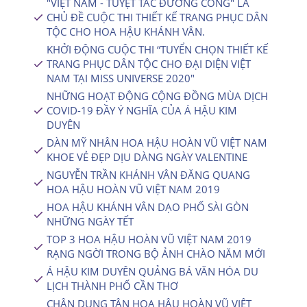
"VIỆT NAM - TUYỆT TÁC ĐƯỜNG CONG" LÀ
CHỦ ĐỀ CUỘC THI THIẾT KẾ TRANG PHỤC DÂN
TỘC CHO HOA HẬU KHÁNH VÂN.
KHỞI ĐỘNG CUỘC THI “TUYỂN CHỌN THIẾT KẾ
TRANG PHỤC DÂN TỘC CHO ĐẠI DIỆN VIỆT
NAM TẠI MISS UNIVERSE 2020″
NHỮNG HOẠT ĐỘNG CỘNG ĐỒNG MÙA DỊCH
COVID-19 ĐẦY Ý NGHĨA CỦA Á HẬU KIM
DUYÊN
DÀN MỸ NHÂN HOA HẬU HOÀN VŨ VIỆT NAM
KHOE VẺ ĐẸP DỊU DÀNG NGÀY VALENTINE
NGUYỄN TRẦN KHÁNH VÂN ĐĂNG QUANG
HOA HẬU HOÀN VŨ VIỆT NAM 2019
HOA HẬU KHÁNH VÂN DẠO PHỐ SÀI GÒN
NHỮNG NGÀY TẾT
TOP 3 HOA HẬU HOÀN VŨ VIỆT NAM 2019
RẠNG NGỜI TRONG BỘ ẢNH CHÀO NĂM MỚI
Á HẬU KIM DUYÊN QUẢNG BÁ VĂN HÓA DU
LỊCH THÀNH PHỐ CẦN THƠ
CHÂN DUNG TÂN HOA HẬU HOÀN VŨ VIỆT