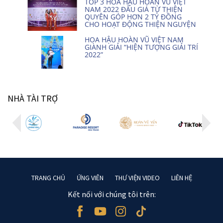
TOP 3 HOA HẬU HOÀN VŨ VIỆT
NAM 2022 ĐẤU GIÁ TỪ THIỆN
QUYÊN GÓP HƠN 2 TỶ ĐỒNG
CHO HOẠT ĐỘNG THIỆN NGUYỆN
HOA HẬU HOÀN VŨ VIỆT NAM
GIÀNH GIẢI “HIỆN TƯỢNG GIẢI TRÍ
2022”
NHÀ TÀI TRỢ
TRANG CHỦ
ỨNG VIÊN
THƯ VIỆN VIDEO
LIÊN HỆ
Kết nối với chúng tôi trên: