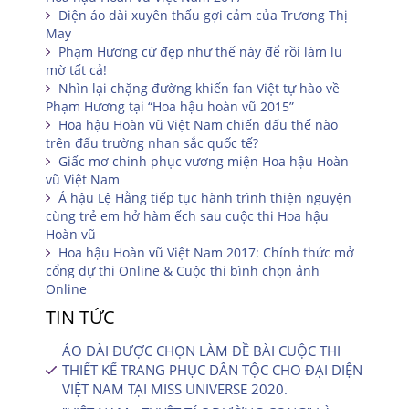
Diện áo dài xuyên thấu gợi cảm của Trương Thị
May
Phạm Hương cứ đẹp như thế này để rồi làm lu
mờ tất cả!
Nhìn lại chặng đường khiến fan Việt tự hào về
Phạm Hương tại “Hoa hậu hoàn vũ 2015”
Hoa hậu Hoàn vũ Việt Nam chiến đấu thế nào
trên đấu trường nhan sắc quốc tế?
Giấc mơ chinh phục vương miện Hoa hậu Hoàn
vũ Việt Nam
Á hậu Lệ Hằng tiếp tục hành trình thiện nguyện
cùng trẻ em hở hàm ếch sau cuộc thi Hoa hậu
Hoàn vũ
Hoa hậu Hoàn vũ Việt Nam 2017: Chính thức mở
cổng dự thi Online & Cuộc thi bình chọn ảnh
Online
TIN TỨC
ÁO DÀI ĐƯỢC CHỌN LÀM ĐỀ BÀI CUỘC THI
THIẾT KẾ TRANG PHỤC DÂN TỘC CHO ĐẠI DIỆN
VIỆT NAM TẠI MISS UNIVERSE 2020.