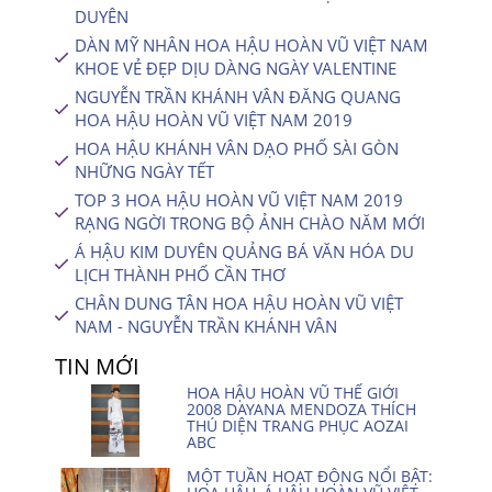
DUYÊN
DÀN MỸ NHÂN HOA HẬU HOÀN VŨ VIỆT NAM
KHOE VẺ ĐẸP DỊU DÀNG NGÀY VALENTINE
NGUYỄN TRẦN KHÁNH VÂN ĐĂNG QUANG
HOA HẬU HOÀN VŨ VIỆT NAM 2019
HOA HẬU KHÁNH VÂN DẠO PHỐ SÀI GÒN
NHỮNG NGÀY TẾT
TOP 3 HOA HẬU HOÀN VŨ VIỆT NAM 2019
RẠNG NGỜI TRONG BỘ ẢNH CHÀO NĂM MỚI
Á HẬU KIM DUYÊN QUẢNG BÁ VĂN HÓA DU
LỊCH THÀNH PHỐ CẦN THƠ
CHÂN DUNG TÂN HOA HẬU HOÀN VŨ VIỆT
NAM - NGUYỄN TRẦN KHÁNH VÂN
TIN MỚI
HOA HẬU HOÀN VŨ THẾ GIỚI
2008 DAYANA MENDOZA THÍCH
THÚ DIỆN TRANG PHỤC AOZAI
ABC
MỘT TUẦN HOẠT ĐỘNG NỔI BẬT: