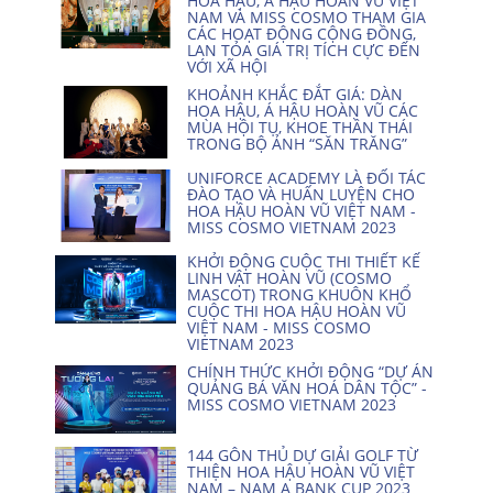
HOA HẬU, Á HẬU HOÀN VŨ VIỆT
NAM VÀ MISS COSMO THAM GIA
CÁC HOẠT ĐỘNG CỘNG ĐỒNG,
LAN TỎA GIÁ TRỊ TÍCH CỰC ĐẾN
VỚI XÃ HỘI
KHOẢNH KHẮC ĐẮT GIÁ: DÀN
HOA HẬU, Á HẬU HOÀN VŨ CÁC
MÙA HỘI TỤ, KHOE THẦN THÁI
TRONG BỘ ẢNH “SĂN TRĂNG”
UNIFORCE ACADEMY LÀ ĐỐI TÁC
ĐÀO TẠO VÀ HUẤN LUYỆN CHO
HOA HẬU HOÀN VŨ VIỆT NAM -
MISS COSMO VIETNAM 2023
KHỞI ĐỘNG CUỘC THI THIẾT KẾ
LINH VẬT HOÀN VŨ (COSMO
MASCOT) TRONG KHUÔN KHỔ
CUỘC THI HOA HẬU HOÀN VŨ
VIỆT NAM - MISS COSMO
VIETNAM 2023
CHÍNH THỨC KHỞI ĐỘNG “DỰ ÁN
QUẢNG BÁ VĂN HOÁ DÂN TỘC” -
MISS COSMO VIETNAM 2023
144 GÔN THỦ DỰ GIẢI GOLF TỪ
THIỆN HOA HẬU HOÀN VŨ VIỆT
NAM – NAM A BANK CUP 2023