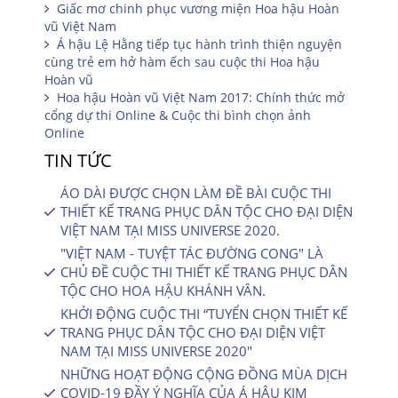
Giấc mơ chinh phục vương miện Hoa hậu Hoàn
vũ Việt Nam
Á hậu Lệ Hằng tiếp tục hành trình thiện nguyện
cùng trẻ em hở hàm ếch sau cuộc thi Hoa hậu
Hoàn vũ
Hoa hậu Hoàn vũ Việt Nam 2017: Chính thức mở
cổng dự thi Online & Cuộc thi bình chọn ảnh
Online
TIN TỨC
ÁO DÀI ĐƯỢC CHỌN LÀM ĐỀ BÀI CUỘC THI
THIẾT KẾ TRANG PHỤC DÂN TỘC CHO ĐẠI DIỆN
VIỆT NAM TẠI MISS UNIVERSE 2020.
"VIỆT NAM - TUYỆT TÁC ĐƯỜNG CONG" LÀ
CHỦ ĐỀ CUỘC THI THIẾT KẾ TRANG PHỤC DÂN
TỘC CHO HOA HẬU KHÁNH VÂN.
KHỞI ĐỘNG CUỘC THI “TUYỂN CHỌN THIẾT KẾ
TRANG PHỤC DÂN TỘC CHO ĐẠI DIỆN VIỆT
NAM TẠI MISS UNIVERSE 2020″
NHỮNG HOẠT ĐỘNG CỘNG ĐỒNG MÙA DỊCH
COVID-19 ĐẦY Ý NGHĨA CỦA Á HẬU KIM