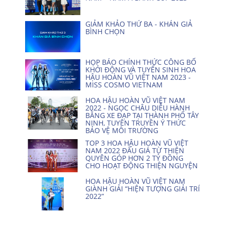
GIẢM KHẢO THỨ BA - KHÁN GIẢ
BÌNH CHỌN
HỌP BÁO CHÍNH THỨC CÔNG BỐ
KHỞI ĐỘNG VÀ TUYỂN SINH HOA
HẬU HOÀN VŨ VIỆT NAM 2023 -
MISS COSMO VIETNAM
HOA HẬU HOÀN VŨ VIỆT NAM
2022 - NGỌC CHÂU DIỄU HÀNH
BẰNG XE ĐẠP TẠI THÀNH PHỐ TÂY
NINH, TUYÊN TRUYỀN Ý THỨC
BẢO VỆ MÔI TRƯỜNG
TOP 3 HOA HẬU HOÀN VŨ VIỆT
NAM 2022 ĐẤU GIÁ TỪ THIỆN
QUYÊN GÓP HƠN 2 TỶ ĐỒNG
CHO HOẠT ĐỘNG THIỆN NGUYỆN
HOA HẬU HOÀN VŨ VIỆT NAM
GIÀNH GIẢI “HIỆN TƯỢNG GIẢI TRÍ
2022”