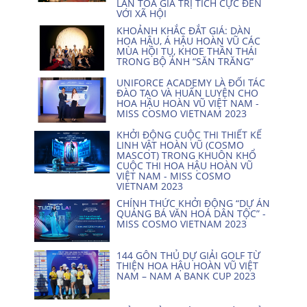
LAN TỎA GIÁ TRỊ TÍCH CỰC ĐẾN
VỚI XÃ HỘI
KHOẢNH KHẮC ĐẮT GIÁ: DÀN
HOA HẬU, Á HẬU HOÀN VŨ CÁC
MÙA HỘI TỤ, KHOE THẦN THÁI
TRONG BỘ ẢNH “SĂN TRĂNG”
UNIFORCE ACADEMY LÀ ĐỐI TÁC
ĐÀO TẠO VÀ HUẤN LUYỆN CHO
HOA HẬU HOÀN VŨ VIỆT NAM -
MISS COSMO VIETNAM 2023
KHỞI ĐỘNG CUỘC THI THIẾT KẾ
LINH VẬT HOÀN VŨ (COSMO
MASCOT) TRONG KHUÔN KHỔ
CUỘC THI HOA HẬU HOÀN VŨ
VIỆT NAM - MISS COSMO
VIETNAM 2023
CHÍNH THỨC KHỞI ĐỘNG “DỰ ÁN
QUẢNG BÁ VĂN HOÁ DÂN TỘC” -
MISS COSMO VIETNAM 2023
144 GÔN THỦ DỰ GIẢI GOLF TỪ
THIỆN HOA HẬU HOÀN VŨ VIỆT
NAM – NAM A BANK CUP 2023