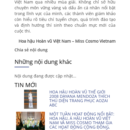
Việt Nam qua nhiều mùa giải. Không chỉ sở hữu
chuyên môn vững vàng và dấu ấn cá nhân nổi bật
trong lĩnh vực của mình, các thành viên giám khảo
còn hiểu rõ tiêu chí tuyển chọn, quá trình đào tạo
và định hướng thí sinh theo chuẩn mực mới của
cuộc thi.
Hoa hậu Hoàn vũ Việt Nam – Miss Cosmo Vietnam
Chia sẻ nội dung
Những nội dung khác
Nội dung đang được cập nhật...
TIN MỚI
HOA HẬU HOÀN VŨ THẾ GIỚI
2008 DAYANA MENDOZA THÍCH
THÚ DIỆN TRANG PHỤC AOZAI
ABC
MỘT TUẦN HOẠT ĐỘNG NỔI BẬT:
HOA HẬU, Á HẬU HOÀN VŨ VIỆT
NAM VÀ MISS COSMO THAM GIA
CÁC HOẠT ĐỘNG CỘNG ĐỒNG,