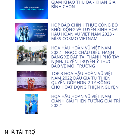
GIẢM KHẢO THỨ BA - KHÁN GIẢ
BÌNH CHỌN
HỌP BÁO CHÍNH THỨC CÔNG BỐ
KHỞI ĐỘNG VÀ TUYỂN SINH HOA
HẬU HOÀN VŨ VIỆT NAM 2023 -
MISS COSMO VIETNAM
HOA HẬU HOÀN VŨ VIỆT NAM
2022 - NGỌC CHÂU DIỄU HÀNH
BẰNG XE ĐẠP TẠI THÀNH PHỐ TÂY
NINH, TUYÊN TRUYỀN Ý THỨC
BẢO VỆ MÔI TRƯỜNG
TOP 3 HOA HẬU HOÀN VŨ VIỆT
NAM 2022 ĐẤU GIÁ TỪ THIỆN
QUYÊN GÓP HƠN 2 TỶ ĐỒNG
CHO HOẠT ĐỘNG THIỆN NGUYỆN
HOA HẬU HOÀN VŨ VIỆT NAM
GIÀNH GIẢI “HIỆN TƯỢNG GIẢI TRÍ
2022”
NHÀ TÀI TRỢ