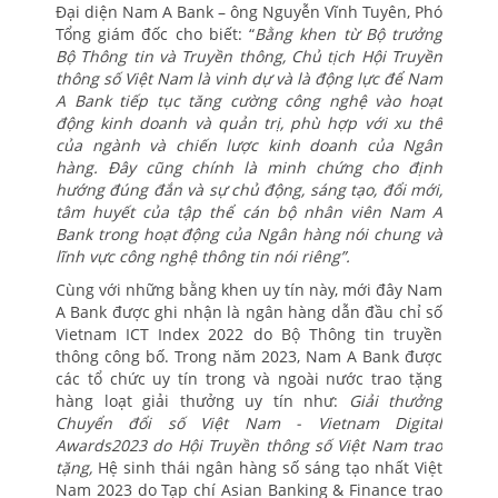
Đại diện Nam A Bank – ông Nguyễn Vĩnh Tuyên, Phó
Tổng giám đốc cho biết: “
Bằng khen từ Bộ trưởng
Bộ Thông tin và Truyền thông, Chủ tịch Hội Truyền
thông số Việt Nam là vinh dự và là động lực để Nam
A Bank tiếp tục tăng cường công nghệ vào hoạt
động kinh doanh và quản trị, phù hợp với xu thế
của ngành và chiến lược kinh doanh của Ngân
hàng. Đây cũng chính là minh chứng cho định
hướng đúng đắn và sự chủ động, sáng tạo, đổi mới,
tâm huyết của tập thể cán bộ nhân viên Nam A
Bank trong hoạt động của Ngân hàng nói chung và
lĩnh vực công nghệ thông tin nói riêng”.
Cùng với những bằng khen uy tín này, mới đây Nam
A Bank được ghi nhận là ngân hàng dẫn đầu chỉ số
Vietnam ICT Index 2022 do Bộ Thông tin truyền
thông công bố. Trong năm 2023, Nam A Bank được
các tổ chức uy tín trong và ngoài nước trao tặng
hàng loạt giải thưởng uy tín như:
Giải thưởng
Chuyển đổi số Việt Nam - Vietnam Digital
Awards2023 do Hội Truyền thông số Việt Nam trao
tặng,
Hệ sinh thái ngân hàng số sáng tạo nhất Việt
Nam 2023 do Tạp chí Asian Banking & Finance trao