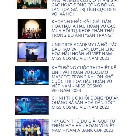
NAM VÀ MISS COSMO THAM GIA
CÁC HOẠT ĐỘNG CỘNG ĐỒNG,
LAN TỎA GIÁ TRỊ TÍCH CỰC ĐẾN
VỚI XÃ HỘI
KHOẢNH KHẮC ĐẮT GIÁ: DÀN
HOA HẬU, Á HẬU HOÀN VŨ CÁC
MÙA HỘI TỤ, KHOE THẦN THÁI
TRONG BỘ ẢNH “SĂN TRĂNG”
UNIFORCE ACADEMY LÀ ĐỐI TÁC
ĐÀO TẠO VÀ HUẤN LUYỆN CHO
HOA HẬU HOÀN VŨ VIỆT NAM -
MISS COSMO VIETNAM 2023
KHỞI ĐỘNG CUỘC THI THIẾT KẾ
LINH VẬT HOÀN VŨ (COSMO
MASCOT) TRONG KHUÔN KHỔ
CUỘC THI HOA HẬU HOÀN VŨ
VIỆT NAM - MISS COSMO
VIETNAM 2023
CHÍNH THỨC KHỞI ĐỘNG “DỰ ÁN
QUẢNG BÁ VĂN HOÁ DÂN TỘC” -
MISS COSMO VIETNAM 2023
144 GÔN THỦ DỰ GIẢI GOLF TỪ
THIỆN HOA HẬU HOÀN VŨ VIỆT
NAM – NAM A BANK CUP 2023