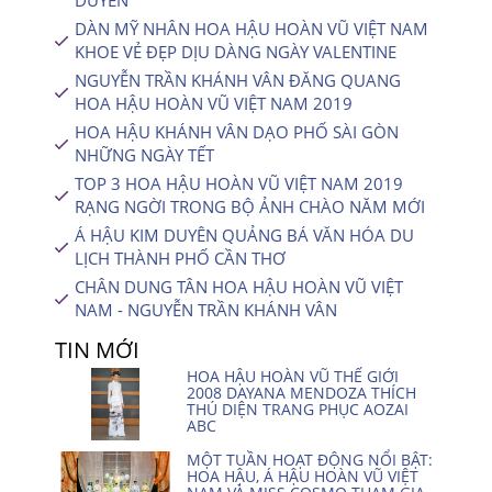
DÀN MỸ NHÂN HOA HẬU HOÀN VŨ VIỆT NAM
KHOE VẺ ĐẸP DỊU DÀNG NGÀY VALENTINE
NGUYỄN TRẦN KHÁNH VÂN ĐĂNG QUANG
HOA HẬU HOÀN VŨ VIỆT NAM 2019
HOA HẬU KHÁNH VÂN DẠO PHỐ SÀI GÒN
NHỮNG NGÀY TẾT
TOP 3 HOA HẬU HOÀN VŨ VIỆT NAM 2019
RẠNG NGỜI TRONG BỘ ẢNH CHÀO NĂM MỚI
Á HẬU KIM DUYÊN QUẢNG BÁ VĂN HÓA DU
LỊCH THÀNH PHỐ CẦN THƠ
CHÂN DUNG TÂN HOA HẬU HOÀN VŨ VIỆT
NAM - NGUYỄN TRẦN KHÁNH VÂN
TIN MỚI
HOA HẬU HOÀN VŨ THẾ GIỚI
2008 DAYANA MENDOZA THÍCH
THÚ DIỆN TRANG PHỤC AOZAI
ABC
MỘT TUẦN HOẠT ĐỘNG NỔI BẬT:
HOA HẬU, Á HẬU HOÀN VŨ VIỆT