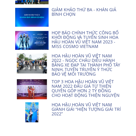
GIẢM KHẢO THỨ BA - KHÁN GIẢ
BÌNH CHỌN
HỌP BÁO CHÍNH THỨC CÔNG BỐ
KHỞI ĐỘNG VÀ TUYỂN SINH HOA
HẬU HOÀN VŨ VIỆT NAM 2023 -
MISS COSMO VIETNAM
HOA HẬU HOÀN VŨ VIỆT NAM
2022 - NGỌC CHÂU DIỄU HÀNH
BẰNG XE ĐẠP TẠI THÀNH PHỐ TÂY
NINH, TUYÊN TRUYỀN Ý THỨC
BẢO VỆ MÔI TRƯỜNG
TOP 3 HOA HẬU HOÀN VŨ VIỆT
NAM 2022 ĐẤU GIÁ TỪ THIỆN
QUYÊN GÓP HƠN 2 TỶ ĐỒNG
CHO HOẠT ĐỘNG THIỆN NGUYỆN
HOA HẬU HOÀN VŨ VIỆT NAM
GIÀNH GIẢI “HIỆN TƯỢNG GIẢI TRÍ
2022”