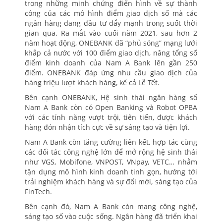
trong những minh chứng điển hình về sự thành
công của các mô hình điểm giao dịch số mà các
ngân hàng đang đầu tư đẩy mạnh trong suốt thời
gian qua. Ra mắt vào cuối năm 2021, sau hơn 2
năm hoạt động, ONEBANK đã “phủ sóng” mạng lưới
khắp cả nước với 100 điểm giao dịch, nâng tổng số
điểm kinh doanh của Nam A Bank lên gần 250
điểm. ONEBANK đáp ứng nhu cầu giao dịch của
hàng triệu lượt khách hàng, kể cả Lễ Tết.
Bên cạnh ONEBANK, Hệ sinh thái ngân hàng số
Nam A Bank còn có Open Banking và Robot OPBA
với các tính năng vượt trội, tiên tiến, được khách
hàng đón nhận tích cực về sự sáng tạo và tiện lợi.
Nam A Bank còn tăng cường liên kết, hợp tác cùng
các đối tác công nghệ lớn để mở rộng hệ sinh thái
như VGS, Mobifone, VNPOST, VNpay, VETC… nhằm
tận dụng mô hình kinh doanh tinh gọn, hướng tới
trải nghiệm khách hàng và sự đổi mới, sáng tạo của
FinTech.
Bên cạnh đó, Nam A Bank còn mang công nghệ,
sáng tạo số vào cuộc sống. Ngân hàng đã triển khai