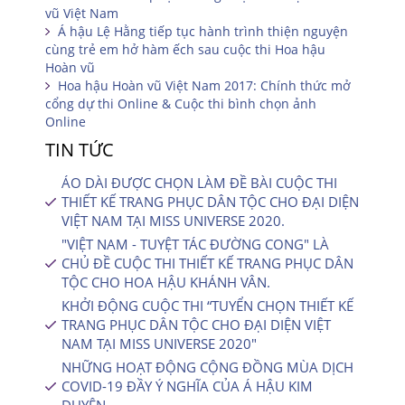
vũ Việt Nam
Á hậu Lệ Hằng tiếp tục hành trình thiện nguyện
cùng trẻ em hở hàm ếch sau cuộc thi Hoa hậu
Hoàn vũ
Hoa hậu Hoàn vũ Việt Nam 2017: Chính thức mở
cổng dự thi Online & Cuộc thi bình chọn ảnh
Online
TIN TỨC
ÁO DÀI ĐƯỢC CHỌN LÀM ĐỀ BÀI CUỘC THI
THIẾT KẾ TRANG PHỤC DÂN TỘC CHO ĐẠI DIỆN
VIỆT NAM TẠI MISS UNIVERSE 2020.
"VIỆT NAM - TUYỆT TÁC ĐƯỜNG CONG" LÀ
CHỦ ĐỀ CUỘC THI THIẾT KẾ TRANG PHỤC DÂN
TỘC CHO HOA HẬU KHÁNH VÂN.
KHỞI ĐỘNG CUỘC THI “TUYỂN CHỌN THIẾT KẾ
TRANG PHỤC DÂN TỘC CHO ĐẠI DIỆN VIỆT
NAM TẠI MISS UNIVERSE 2020″
NHỮNG HOẠT ĐỘNG CỘNG ĐỒNG MÙA DỊCH
COVID-19 ĐẦY Ý NGHĨA CỦA Á HẬU KIM
DUYÊN