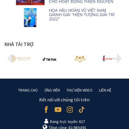
CHO HOẠT ĐỘNG THIỆN NGUYỆN
HOA HẬU HOÀN VŨ VIỆT NAM
GIÀNH GIẢI “HIỆN TƯỢNG GIẢI TRÍ
2022”
NHÀ TÀI TRỢ
TRANG CHỦ
ỨNG VIÊN
THƯ VIỆN VIDEO
LIÊN HỆ
Kết nối với chúng tôi trên:
Đang trực tuyến: 627
Tổng cộng: 82.989.891