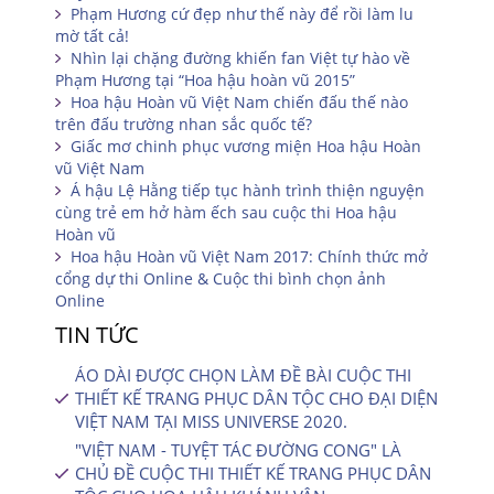
Phạm Hương cứ đẹp như thế này để rồi làm lu
mờ tất cả!
Nhìn lại chặng đường khiến fan Việt tự hào về
Phạm Hương tại “Hoa hậu hoàn vũ 2015”
Hoa hậu Hoàn vũ Việt Nam chiến đấu thế nào
trên đấu trường nhan sắc quốc tế?
Giấc mơ chinh phục vương miện Hoa hậu Hoàn
vũ Việt Nam
Á hậu Lệ Hằng tiếp tục hành trình thiện nguyện
cùng trẻ em hở hàm ếch sau cuộc thi Hoa hậu
Hoàn vũ
Hoa hậu Hoàn vũ Việt Nam 2017: Chính thức mở
cổng dự thi Online & Cuộc thi bình chọn ảnh
Online
TIN TỨC
ÁO DÀI ĐƯỢC CHỌN LÀM ĐỀ BÀI CUỘC THI
THIẾT KẾ TRANG PHỤC DÂN TỘC CHO ĐẠI DIỆN
VIỆT NAM TẠI MISS UNIVERSE 2020.
"VIỆT NAM - TUYỆT TÁC ĐƯỜNG CONG" LÀ
CHỦ ĐỀ CUỘC THI THIẾT KẾ TRANG PHỤC DÂN