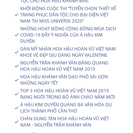
TỘC CHO HOA HẬU KHÁNH VÂN.
KHỞI ĐỘNG CUỘC THI “TUYỂN CHỌN THIẾT KẾ
TRANG PHỤC DÂN TỘC CHO ĐẠI DIỆN VIỆT
NAM TẠI MISS UNIVERSE 2020″
NHỮNG HOẠT ĐỘNG CỘNG ĐỒNG MÙA DỊCH
COVID-19 ĐẦY Ý NGHĨA CỦA Á HẬU KIM
DUYÊN
DÀN MỸ NHÂN HOA HẬU HOÀN VŨ VIỆT NAM
KHOE VẺ ĐẸP DỊU DÀNG NGÀY VALENTINE
NGUYỄN TRẦN KHÁNH VÂN ĐĂNG QUANG
HOA HẬU HOÀN VŨ VIỆT NAM 2019
HOA HẬU KHÁNH VÂN DẠO PHỐ SÀI GÒN
NHỮNG NGÀY TẾT
TOP 3 HOA HẬU HOÀN VŨ VIỆT NAM 2019
RẠNG NGỜI TRONG BỘ ẢNH CHÀO NĂM MỚI
Á HẬU KIM DUYÊN QUẢNG BÁ VĂN HÓA DU
LỊCH THÀNH PHỐ CẦN THƠ
CHÂN DUNG TÂN HOA HẬU HOÀN VŨ VIỆT
NAM - NGUYỄN TRẦN KHÁNH VÂN