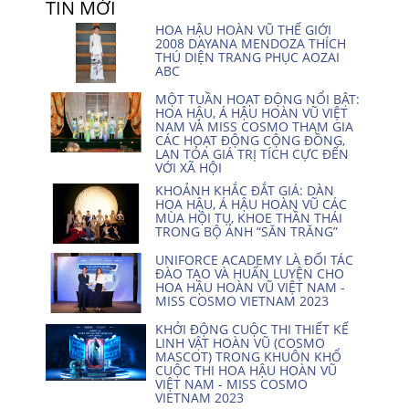
TIN MỚI
HOA HẬU HOÀN VŨ THẾ GIỚI
2008 DAYANA MENDOZA THÍCH
THÚ DIỆN TRANG PHỤC AOZAI
ABC
MỘT TUẦN HOẠT ĐỘNG NỔI BẬT:
HOA HẬU, Á HẬU HOÀN VŨ VIỆT
NAM VÀ MISS COSMO THAM GIA
CÁC HOẠT ĐỘNG CỘNG ĐỒNG,
LAN TỎA GIÁ TRỊ TÍCH CỰC ĐẾN
VỚI XÃ HỘI
KHOẢNH KHẮC ĐẮT GIÁ: DÀN
HOA HẬU, Á HẬU HOÀN VŨ CÁC
MÙA HỘI TỤ, KHOE THẦN THÁI
TRONG BỘ ẢNH “SĂN TRĂNG”
UNIFORCE ACADEMY LÀ ĐỐI TÁC
ĐÀO TẠO VÀ HUẤN LUYỆN CHO
HOA HẬU HOÀN VŨ VIỆT NAM -
MISS COSMO VIETNAM 2023
KHỞI ĐỘNG CUỘC THI THIẾT KẾ
LINH VẬT HOÀN VŨ (COSMO
MASCOT) TRONG KHUÔN KHỔ
CUỘC THI HOA HẬU HOÀN VŨ
VIỆT NAM - MISS COSMO
VIETNAM 2023