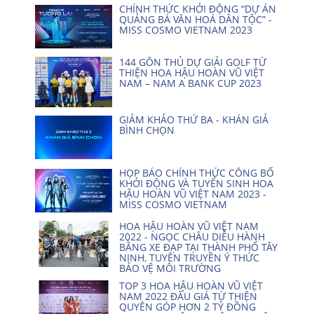
CHÍNH THỨC KHỞI ĐỘNG “DỰ ÁN
QUẢNG BÁ VĂN HOÁ DÂN TỘC” -
MISS COSMO VIETNAM 2023
144 GÔN THỦ DỰ GIẢI GOLF TỪ
THIỆN HOA HẬU HOÀN VŨ VIỆT
NAM – NAM A BANK CUP 2023
GIẢM KHẢO THỨ BA - KHÁN GIẢ
BÌNH CHỌN
HỌP BÁO CHÍNH THỨC CÔNG BỐ
KHỞI ĐỘNG VÀ TUYỂN SINH HOA
HẬU HOÀN VŨ VIỆT NAM 2023 -
MISS COSMO VIETNAM
HOA HẬU HOÀN VŨ VIỆT NAM
2022 - NGỌC CHÂU DIỄU HÀNH
BẰNG XE ĐẠP TẠI THÀNH PHỐ TÂY
NINH, TUYÊN TRUYỀN Ý THỨC
BẢO VỆ MÔI TRƯỜNG
TOP 3 HOA HẬU HOÀN VŨ VIỆT
NAM 2022 ĐẤU GIÁ TỪ THIỆN
QUYÊN GÓP HƠN 2 TỶ ĐỒNG