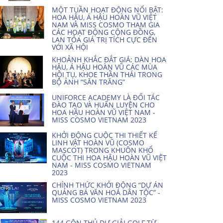
MỘT TUẦN HOẠT ĐỘNG NỔI BẬT:
HOA HẬU, Á HẬU HOÀN VŨ VIỆT
NAM VÀ MISS COSMO THAM GIA
CÁC HOẠT ĐỘNG CỘNG ĐỒNG,
LAN TỎA GIÁ TRỊ TÍCH CỰC ĐẾN
VỚI XÃ HỘI
KHOẢNH KHẮC ĐẮT GIÁ: DÀN HOA
HẬU, Á HẬU HOÀN VŨ CÁC MÙA
HỘI TỤ, KHOE THẦN THÁI TRONG
BỘ ẢNH “SĂN TRĂNG”
UNIFORCE ACADEMY LÀ ĐỐI TÁC
ĐÀO TẠO VÀ HUẤN LUYỆN CHO
HOA HẬU HOÀN VŨ VIỆT NAM -
MISS COSMO VIETNAM 2023
KHỞI ĐỘNG CUỘC THI THIẾT KẾ
LINH VẬT HOÀN VŨ (COSMO
MASCOT) TRONG KHUÔN KHỔ
CUỘC THI HOA HẬU HOÀN VŨ VIỆT
NAM - MISS COSMO VIETNAM
2023
CHÍNH THỨC KHỞI ĐỘNG “DỰ ÁN
QUẢNG BÁ VĂN HOÁ DÂN TỘC” -
MISS COSMO VIETNAM 2023
144 GÔN THỦ DỰ GIẢI GOLF TỪ