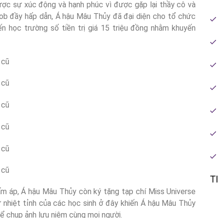
ược sự xúc động và hạnh phúc vì được gặp lại thầy cô và
mob đầy hấp dẫn, Á hậu Mâu Thủy đã đại diện cho tổ chức
n học trường số tiền trị giá 15 triệu đồng nhằm khuyến
T
 ấm áp, Á hậu Mâu Thủy còn ký tặng tạp chí Miss Universe
 nhiệt tỉnh của các học sinh ở đây khiến Á hậu Mâu Thủy
để chụp ảnh lưu niệm cùng mọi người.