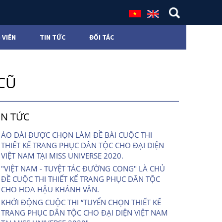
 VIÊN
TIN TỨC
ĐỐI TÁC
CŨ
IN TỨC
ÁO DÀI ĐƯỢC CHỌN LÀM ĐỀ BÀI CUỘC THI
THIẾT KẾ TRANG PHỤC DÂN TỘC CHO ĐẠI DIỆN
VIỆT NAM TẠI MISS UNIVERSE 2020.
"VIỆT NAM - TUYỆT TÁC ĐƯỜNG CONG" LÀ CHỦ
ĐỀ CUỘC THI THIẾT KẾ TRANG PHỤC DÂN TỘC
CHO HOA HẬU KHÁNH VÂN.
KHỞI ĐỘNG CUỘC THI “TUYỂN CHỌN THIẾT KẾ
TRANG PHỤC DÂN TỘC CHO ĐẠI DIỆN VIỆT NAM