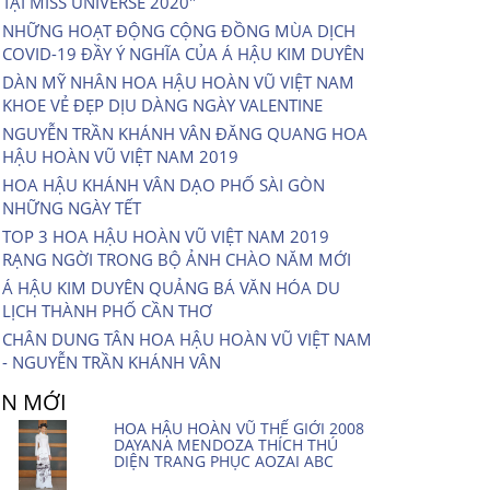
TẠI MISS UNIVERSE 2020″
NHỮNG HOẠT ĐỘNG CỘNG ĐỒNG MÙA DỊCH
COVID-19 ĐẦY Ý NGHĨA CỦA Á HẬU KIM DUYÊN
DÀN MỸ NHÂN HOA HẬU HOÀN VŨ VIỆT NAM
KHOE VẺ ĐẸP DỊU DÀNG NGÀY VALENTINE
NGUYỄN TRẦN KHÁNH VÂN ĐĂNG QUANG HOA
HẬU HOÀN VŨ VIỆT NAM 2019
HOA HẬU KHÁNH VÂN DẠO PHỐ SÀI GÒN
NHỮNG NGÀY TẾT
TOP 3 HOA HẬU HOÀN VŨ VIỆT NAM 2019
RẠNG NGỜI TRONG BỘ ẢNH CHÀO NĂM MỚI
Á HẬU KIM DUYÊN QUẢNG BÁ VĂN HÓA DU
LỊCH THÀNH PHỐ CẦN THƠ
CHÂN DUNG TÂN HOA HẬU HOÀN VŨ VIỆT NAM
- NGUYỄN TRẦN KHÁNH VÂN
IN MỚI
HOA HẬU HOÀN VŨ THẾ GIỚI 2008
DAYANA MENDOZA THÍCH THÚ
DIỆN TRANG PHỤC AOZAI ABC