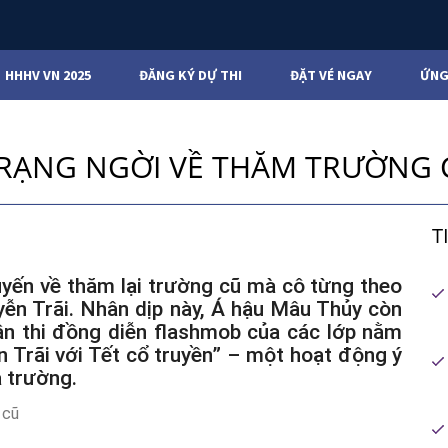
HHHV VN 2025
ĐĂNG KÝ DỰ THI
ĐẶT VÉ NGAY
ỨNG
 RẠNG NGỜI VỀ THĂM TRƯỜNG 
T
yến về thăm lại trường cũ mà cô từng theo
n Trãi. Nhân dịp này, Á hậu Mâu Thủy còn
ần thi đồng diễn flashmob của các lớp nằm
 Trãi với Tết cổ truyền” – một hoạt động ý
 trường.