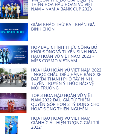
THIỆN HOA HẬU HOÀN VŨ VIỆT
NAM – NAM A BANK CUP 2023
GIẢM KHẢO THỨ BA - KHÁN GIẢ
BÌNH CHỌN
HỌP BÁO CHÍNH THỨC CÔNG BỐ
KHỞI ĐỘNG VÀ TUYỂN SINH HOA
HẬU HOÀN VŨ VIỆT NAM 2023 -
MISS COSMO VIETNAM
HOA HẬU HOÀN VŨ VIỆT NAM 2022
- NGỌC CHÂU DIỄU HÀNH BẰNG XE
ĐẠP TẠI THÀNH PHỐ TÂY NINH,
TUYÊN TRUYỀN Ý THỨC BẢO VỆ
MÔI TRƯỜNG
TOP 3 HOA HẬU HOÀN VŨ VIỆT
NAM 2022 ĐẤU GIÁ TỪ THIỆN
QUYÊN GÓP HƠN 2 TỶ ĐỒNG CHO
HOẠT ĐỘNG THIỆN NGUYỆN
HOA HẬU HOÀN VŨ VIỆT NAM
GIÀNH GIẢI “HIỆN TƯỢNG GIẢI TRÍ
2022”