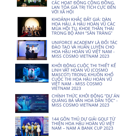
CÁC HOẠT ĐỘNG CỘNG ĐỒNG,
LAN TỎA GIÁ TRỊ TÍCH CỰC ĐẾN
VỚI XÃ HỘI
KHOẢNH KHẮC ĐẮT GIÁ: DÀN
HOA HẬU, Á HẬU HOÀN VŨ CÁC
MÙA HỘI TỤ, KHOE THẦN THÁI
TRONG BỘ ẢNH “SĂN TRĂNG”
UNIFORCE ACADEMY LÀ ĐỐI TÁC
ĐÀO TẠO VÀ HUẤN LUYỆN CHO
HOA HẬU HOÀN VŨ VIỆT NAM -
MISS COSMO VIETNAM 2023
KHỞI ĐỘNG CUỘC THI THIẾT KẾ
LINH VẬT HOÀN VŨ (COSMO
MASCOT) TRONG KHUÔN KHỔ
CUỘC THI HOA HẬU HOÀN VŨ
VIỆT NAM - MISS COSMO
VIETNAM 2023
CHÍNH THỨC KHỞI ĐỘNG “DỰ ÁN
QUẢNG BÁ VĂN HOÁ DÂN TỘC” -
MISS COSMO VIETNAM 2023
144 GÔN THỦ DỰ GIẢI GOLF TỪ
THIỆN HOA HẬU HOÀN VŨ VIỆT
NAM – NAM A BANK CUP 2023