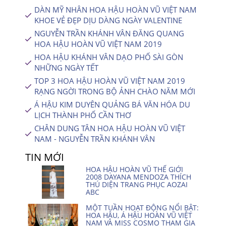
DÀN MỸ NHÂN HOA HẬU HOÀN VŨ VIỆT NAM
KHOE VẺ ĐẸP DỊU DÀNG NGÀY VALENTINE
NGUYỄN TRẦN KHÁNH VÂN ĐĂNG QUANG
HOA HẬU HOÀN VŨ VIỆT NAM 2019
HOA HẬU KHÁNH VÂN DẠO PHỐ SÀI GÒN
NHỮNG NGÀY TẾT
TOP 3 HOA HẬU HOÀN VŨ VIỆT NAM 2019
RẠNG NGỜI TRONG BỘ ẢNH CHÀO NĂM MỚI
Á HẬU KIM DUYÊN QUẢNG BÁ VĂN HÓA DU
LỊCH THÀNH PHỐ CẦN THƠ
CHÂN DUNG TÂN HOA HẬU HOÀN VŨ VIỆT
NAM - NGUYỄN TRẦN KHÁNH VÂN
TIN MỚI
HOA HẬU HOÀN VŨ THẾ GIỚI
2008 DAYANA MENDOZA THÍCH
THÚ DIỆN TRANG PHỤC AOZAI
ABC
MỘT TUẦN HOẠT ĐỘNG NỔI BẬT:
HOA HẬU, Á HẬU HOÀN VŨ VIỆT
NAM VÀ MISS COSMO THAM GIA