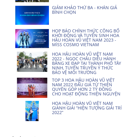
GIẢM KHẢO THỨ BA - KHÁN GIẢ
BÌNH CHỌN
HỌP BÁO CHÍNH THỨC CÔNG BỐ
KHỞI ĐỘNG VÀ TUYỂN SINH HOA
HẬU HOÀN VŨ VIỆT NAM 2023 -
MISS COSMO VIETNAM
HOA HẬU HOÀN VŨ VIỆT NAM
2022 - NGỌC CHÂU DIỄU HÀNH
BẰNG XE ĐẠP TẠI THÀNH PHỐ TÂY
NINH, TUYÊN TRUYỀN Ý THỨC
BẢO VỆ MÔI TRƯỜNG
TOP 3 HOA HẬU HOÀN VŨ VIỆT
NAM 2022 ĐẤU GIÁ TỪ THIỆN
QUYÊN GÓP HƠN 2 TỶ ĐỒNG
CHO HOẠT ĐỘNG THIỆN NGUYỆN
HOA HẬU HOÀN VŨ VIỆT NAM
GIÀNH GIẢI “HIỆN TƯỢNG GIẢI TRÍ
2022”