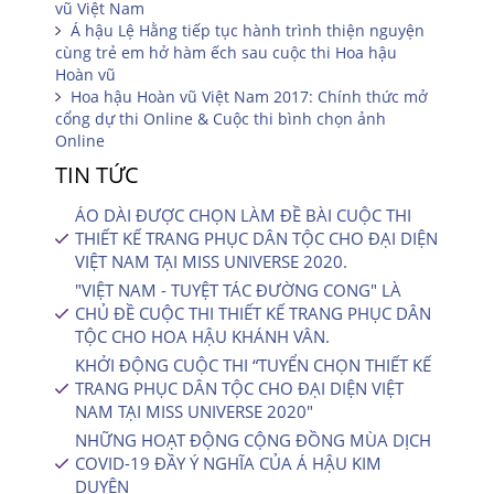
vũ Việt Nam
Á hậu Lệ Hằng tiếp tục hành trình thiện nguyện
cùng trẻ em hở hàm ếch sau cuộc thi Hoa hậu
Hoàn vũ
Hoa hậu Hoàn vũ Việt Nam 2017: Chính thức mở
cổng dự thi Online & Cuộc thi bình chọn ảnh
Online
TIN TỨC
ÁO DÀI ĐƯỢC CHỌN LÀM ĐỀ BÀI CUỘC THI
THIẾT KẾ TRANG PHỤC DÂN TỘC CHO ĐẠI DIỆN
VIỆT NAM TẠI MISS UNIVERSE 2020.
"VIỆT NAM - TUYỆT TÁC ĐƯỜNG CONG" LÀ
CHỦ ĐỀ CUỘC THI THIẾT KẾ TRANG PHỤC DÂN
TỘC CHO HOA HẬU KHÁNH VÂN.
KHỞI ĐỘNG CUỘC THI “TUYỂN CHỌN THIẾT KẾ
TRANG PHỤC DÂN TỘC CHO ĐẠI DIỆN VIỆT
NAM TẠI MISS UNIVERSE 2020″
NHỮNG HOẠT ĐỘNG CỘNG ĐỒNG MÙA DỊCH
COVID-19 ĐẦY Ý NGHĨA CỦA Á HẬU KIM
DUYÊN