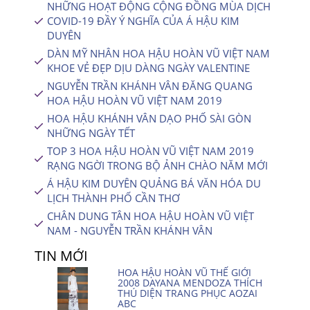
NHỮNG HOẠT ĐỘNG CỘNG ĐỒNG MÙA DỊCH
COVID-19 ĐẦY Ý NGHĨA CỦA Á HẬU KIM
DUYÊN
DÀN MỸ NHÂN HOA HẬU HOÀN VŨ VIỆT NAM
KHOE VẺ ĐẸP DỊU DÀNG NGÀY VALENTINE
NGUYỄN TRẦN KHÁNH VÂN ĐĂNG QUANG
HOA HẬU HOÀN VŨ VIỆT NAM 2019
HOA HẬU KHÁNH VÂN DẠO PHỐ SÀI GÒN
NHỮNG NGÀY TẾT
TOP 3 HOA HẬU HOÀN VŨ VIỆT NAM 2019
RẠNG NGỜI TRONG BỘ ẢNH CHÀO NĂM MỚI
Á HẬU KIM DUYÊN QUẢNG BÁ VĂN HÓA DU
LỊCH THÀNH PHỐ CẦN THƠ
CHÂN DUNG TÂN HOA HẬU HOÀN VŨ VIỆT
NAM - NGUYỄN TRẦN KHÁNH VÂN
TIN MỚI
HOA HẬU HOÀN VŨ THẾ GIỚI
2008 DAYANA MENDOZA THÍCH
THÚ DIỆN TRANG PHỤC AOZAI
ABC