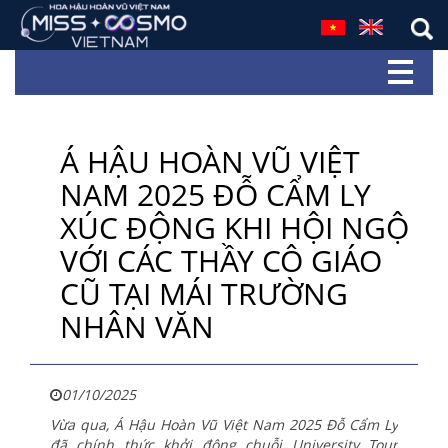
Á HẬU HOÀN VŨ VIỆT
NAM 2025 ĐỖ CẨM LY
XÚC ĐỘNG KHI HỘI NGỘ
VỚI CÁC THẦY CÔ GIÁO
CŨ TẠI MÁI TRƯỜNG
NHÂN VĂN
01/10/2025
Vừa qua, Á Hậu Hoàn Vũ Việt Nam 2025 Đỗ Cẩm Ly
đã chính thức khởi động chuỗi University Tour