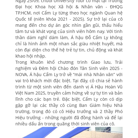
Ngày 25/09, chuỗi University Tour có mặt tại Trường
Đại học Khoa học Xã hội & Nhân văn - ĐHQG
TP.HCM, nơi Cẩm Ly từng theo học ngành Quan hệ
Quốc tế (niên khóa 2021 - 2025). Sự trở lại của cô
mang đến cho dự án góc nhìn gần gũi, thấu hiểu
tâm tư và khát vọng của sinh viên hôm nay. Với tinh
thần dám nghĩ dám làm, Á hậu Đỗ Cẩm Ly không
chỉ là hình ảnh một nhan sắc giàu nhiệt huyết, mà
còn đại diện cho thế hệ trẻ tự tin, chủ động và khát
khao hội nhập.
Trong khuôn khổ chương trình Giao lưu, Trải
nghiệm và Đêm hội Chào đón Tân Sinh viên 2025 -
NOVA, Á hậu Cẩm Ly trở về “mái nhà Nhân văn” với
vai trò khách mời đặc biệt. Tại đây, cô chia sẻ hành
trình từ một sinh viên đến danh vị Á Hậu Hoàn Vũ
Việt Nam 2025, truyền cảm hứng về sự tự tin và bản
lĩnh cho các bạn trẻ. Đặc biệt, Cẩm Ly còn có dịp
gặp gỡ lại các thầy cô cùng Ban Giám hiệu Nhà
trường, trong đó có cô Hiệu trưởng và 2 thầy Phó
Hiệu trưởng - những người đã đồng hành và để lại
nhiều dấu ấn trong quãng thời sinh viên của cô.