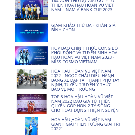
144 GÔN THỦ DỰ GIẢI GOLF TỪ
THIỆN HOA HẬU HOÀN VŨ VIỆT
NAM – NAM A BANK CUP 2023
GIẢM KHẢO THỨ BA - KHÁN GIẢ
BÌNH CHỌN
HỌP BÁO CHÍNH THỨC CÔNG BỐ
KHỞI ĐỘNG VÀ TUYỂN SINH HOA
HẬU HOÀN VŨ VIỆT NAM 2023 -
MISS COSMO VIETNAM
HOA HẬU HOÀN VŨ VIỆT NAM
2022 - NGỌC CHÂU DIỄU HÀNH
BẰNG XE ĐẠP TẠI THÀNH PHỐ TÂY
NINH, TUYÊN TRUYỀN Ý THỨC
BẢO VỆ MÔI TRƯỜNG
TOP 3 HOA HẬU HOÀN VŨ VIỆT
NAM 2022 ĐẤU GIÁ TỪ THIỆN
QUYÊN GÓP HƠN 2 TỶ ĐỒNG
CHO HOẠT ĐỘNG THIỆN NGUYỆN
HOA HẬU HOÀN VŨ VIỆT NAM
GIÀNH GIẢI “HIỆN TƯỢNG GIẢI TRÍ
2022”