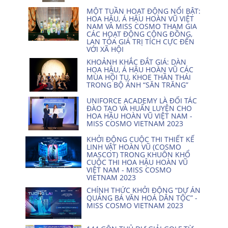
MỘT TUẦN HOẠT ĐỘNG NỔI BẬT:
HOA HẬU, Á HẬU HOÀN VŨ VIỆT
NAM VÀ MISS COSMO THAM GIA
CÁC HOẠT ĐỘNG CỘNG ĐỒNG,
LAN TỎA GIÁ TRỊ TÍCH CỰC ĐẾN
VỚI XÃ HỘI
KHOẢNH KHẮC ĐẮT GIÁ: DÀN
HOA HẬU, Á HẬU HOÀN VŨ CÁC
MÙA HỘI TỤ, KHOE THẦN THÁI
TRONG BỘ ẢNH “SĂN TRĂNG”
UNIFORCE ACADEMY LÀ ĐỐI TÁC
ĐÀO TẠO VÀ HUẤN LUYỆN CHO
HOA HẬU HOÀN VŨ VIỆT NAM -
MISS COSMO VIETNAM 2023
KHỞI ĐỘNG CUỘC THI THIẾT KẾ
LINH VẬT HOÀN VŨ (COSMO
MASCOT) TRONG KHUÔN KHỔ
CUỘC THI HOA HẬU HOÀN VŨ
VIỆT NAM - MISS COSMO
VIETNAM 2023
CHÍNH THỨC KHỞI ĐỘNG “DỰ ÁN
QUẢNG BÁ VĂN HOÁ DÂN TỘC” -
MISS COSMO VIETNAM 2023