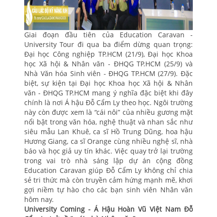
Giai đoạn đầu tiên của Education Caravan -
University Tour đi qua ba điểm dừng quan trọng:
Đại học Công nghiệp TP.HCM (21/9), Đại học Khoa
học Xã hội & Nhân văn - ĐHQG TP.HCM (25/9) và
Nhà Văn hóa Sinh viên - ĐHQG TP.HCM (27/9). Đặc
biệt, sự kiện tại Đại học Khoa học Xã hội & Nhân
văn - ĐHQG TP.HCM mang ý nghĩa đặc biệt khi đây
chính là nơi Á hậu Đỗ Cẩm Ly theo học. Ngôi trường
này còn được xem là “cái nôi” của nhiều gương mặt
nổi bật trong văn hóa, nghệ thuật và nhan sắc như
siêu mẫu Lan Khuê, ca sĩ Hồ Trung Dũng, hoa hậu
Hương Giang, ca sĩ Orange cùng nhiều nghệ sĩ, nhà
báo và học giả uy tín khác. Việc quay trở lại trường
trong vai trò nhà sáng lập dự án cộng đồng
Education Caravan giúp Đỗ Cẩm Ly không chỉ chia
sẻ tri thức mà còn truyền cảm hứng mạnh mẽ, khơi
gợi niềm tự hào cho các bạn sinh viên Nhân văn
hôm nay.
University Coming - Á Hậu Hoàn Vũ Việt Nam Đỗ