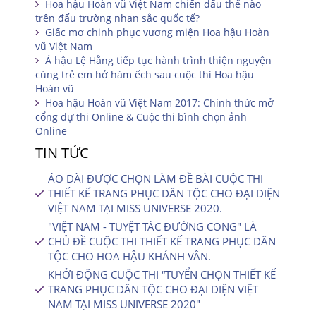
Hoa hậu Hoàn vũ Việt Nam chiến đấu thế nào
trên đấu trường nhan sắc quốc tế?
Giấc mơ chinh phục vương miện Hoa hậu Hoàn
vũ Việt Nam
Á hậu Lệ Hằng tiếp tục hành trình thiện nguyện
cùng trẻ em hở hàm ếch sau cuộc thi Hoa hậu
Hoàn vũ
Hoa hậu Hoàn vũ Việt Nam 2017: Chính thức mở
cổng dự thi Online & Cuộc thi bình chọn ảnh
Online
TIN TỨC
ÁO DÀI ĐƯỢC CHỌN LÀM ĐỀ BÀI CUỘC THI
THIẾT KẾ TRANG PHỤC DÂN TỘC CHO ĐẠI DIỆN
VIỆT NAM TẠI MISS UNIVERSE 2020.
"VIỆT NAM - TUYỆT TÁC ĐƯỜNG CONG" LÀ
CHỦ ĐỀ CUỘC THI THIẾT KẾ TRANG PHỤC DÂN
TỘC CHO HOA HẬU KHÁNH VÂN.
KHỞI ĐỘNG CUỘC THI “TUYỂN CHỌN THIẾT KẾ
TRANG PHỤC DÂN TỘC CHO ĐẠI DIỆN VIỆT
NAM TẠI MISS UNIVERSE 2020″