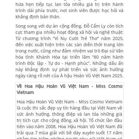
hứa hẹn tiếp tục lan tỏa nhiều giá trị trên hành
trình dài phía trước, nơi sinh viên được học hỏi và
khẳng định bản thân.
Song song với dự án cộng đồng, Đỗ Cẩm Ly còn tích
cực tham gia nhiều hoạt động xã hội và nghệ thuật:
Từ chương trình “Vì Nụ Cười Trẻ Thơ” năm 2025,
đến việc xuất hiện trên các sàn diễn thời trang lớn
trong nước, cũng như đảm nhiệm vai trò Đại sứ Văn
hóa tỉnh Khánh Hòa tại triển lãm “80 năm hành
trình Độc lập - Tự do - Hạnh phúc”. Những dấu ấn
này khẳng định sự phát triển và sức ảnh hưởng
ngày càng rõ nét của Á hậu Hoàn Vũ Việt Nam 2025.
Về Hoa Hậu Hoàn Vũ Việt Nam - Miss Cosmo
Vietnam
Hoa Hậu Hoàn Vũ Việt Nam - Miss Cosmo Vietnam
là cuộc thi sắc đẹp uy tín hàng đầu tại Việt Nam về
sức ảnh hưởng, thông điệp và lan tỏa những giá
trị tích cực cho cộng đồng, xã hội. Tổ chức lần đầu
tiên vào năm 2008, Hoa Hậu Hoàn Vũ Việt Nam đã
trải qua 7 mùa giải với bề dày xuyên suốt 17 năm
nhằm tìm kiếm những người phụ nữ Việt Nam có