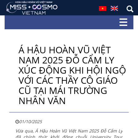
Á HẬU HOÀN VŨ VIỆT
NAM 2025 ĐỖ CẨM LY
XÚC ĐỘNG KHI HỘI NGỘ
VỚI CÁC THẦY CÔ GIÁO
CŨ TẠI MÁI TRƯỜNG
NHÂN VĂN
01/10/2025
Vừa qua, Á Hậu Hoàn Vũ Việt Nam 2025 Đỗ Cẩm Ly
đã chính thức khởi động chuỗi University Tour