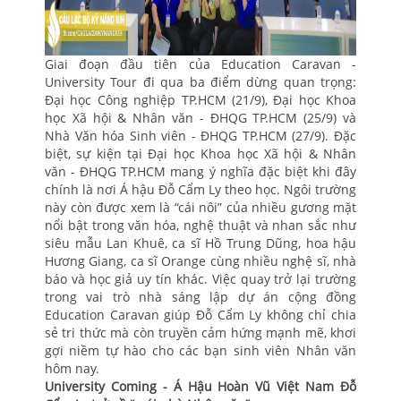
Giai đoạn đầu tiên của Education Caravan -
University Tour đi qua ba điểm dừng quan trọng:
Đại học Công nghiệp TP.HCM (21/9), Đại học Khoa
học Xã hội & Nhân văn - ĐHQG TP.HCM (25/9) và
Nhà Văn hóa Sinh viên - ĐHQG TP.HCM (27/9). Đặc
biệt, sự kiện tại Đại học Khoa học Xã hội & Nhân
văn - ĐHQG TP.HCM mang ý nghĩa đặc biệt khi đây
chính là nơi Á hậu Đỗ Cẩm Ly theo học. Ngôi trường
này còn được xem là “cái nôi” của nhiều gương mặt
nổi bật trong văn hóa, nghệ thuật và nhan sắc như
siêu mẫu Lan Khuê, ca sĩ Hồ Trung Dũng, hoa hậu
Hương Giang, ca sĩ Orange cùng nhiều nghệ sĩ, nhà
báo và học giả uy tín khác. Việc quay trở lại trường
trong vai trò nhà sáng lập dự án cộng đồng
Education Caravan giúp Đỗ Cẩm Ly không chỉ chia
sẻ tri thức mà còn truyền cảm hứng mạnh mẽ, khơi
gợi niềm tự hào cho các bạn sinh viên Nhân văn
hôm nay.
University Coming - Á Hậu Hoàn Vũ Việt Nam Đỗ