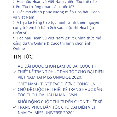
Hoa hậu Hoàn vũ Việt Nam chiến đấu thế nào
trên đấu trường nhan sắc quốc tế?
Giấc mơ chinh phục vương miện Hoa hậu Hoàn
vũ Việt Nam
Á hậu Lệ Hằng tiếp tục hành trình thiện nguyện
cùng trẻ em hở hàm ếch sau cuộc thi Hoa hậu
Hoàn vũ
Hoa hậu Hoàn vũ Việt Nam 2017: Chính thức mở
cổng dự thi Online & Cuộc thi bình chọn ảnh
Online
TIN TỨC
ÁO DÀI ĐƯỢC CHỌN LÀM ĐỀ BÀI CUỘC THI
THIẾT KẾ TRANG PHỤC DÂN TỘC CHO ĐẠI DIỆN
VIỆT NAM TẠI MISS UNIVERSE 2020.
"VIỆT NAM - TUYỆT TÁC ĐƯỜNG CONG" LÀ
CHỦ ĐỀ CUỘC THI THIẾT KẾ TRANG PHỤC DÂN
TỘC CHO HOA HẬU KHÁNH VÂN.
KHỞI ĐỘNG CUỘC THI “TUYỂN CHỌN THIẾT KẾ
TRANG PHỤC DÂN TỘC CHO ĐẠI DIỆN VIỆT
NAM TẠI MISS UNIVERSE 2020″