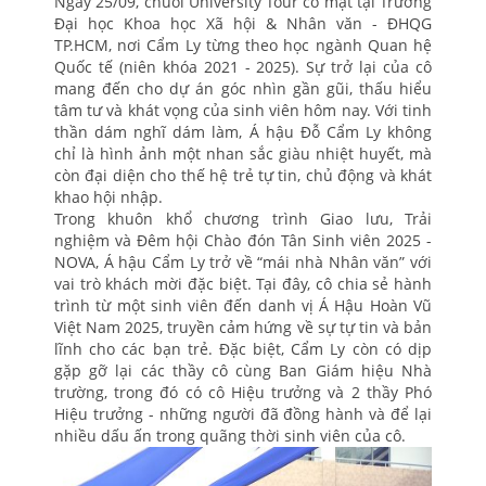
Ngày 25/09, chuỗi University Tour có mặt tại Trường
Đại học Khoa học Xã hội & Nhân văn - ĐHQG
TP.HCM, nơi Cẩm Ly từng theo học ngành Quan hệ
Quốc tế (niên khóa 2021 - 2025). Sự trở lại của cô
mang đến cho dự án góc nhìn gần gũi, thấu hiểu
tâm tư và khát vọng của sinh viên hôm nay. Với tinh
thần dám nghĩ dám làm, Á hậu Đỗ Cẩm Ly không
chỉ là hình ảnh một nhan sắc giàu nhiệt huyết, mà
còn đại diện cho thế hệ trẻ tự tin, chủ động và khát
khao hội nhập.
Trong khuôn khổ chương trình Giao lưu, Trải
nghiệm và Đêm hội Chào đón Tân Sinh viên 2025 -
NOVA, Á hậu Cẩm Ly trở về “mái nhà Nhân văn” với
vai trò khách mời đặc biệt. Tại đây, cô chia sẻ hành
trình từ một sinh viên đến danh vị Á Hậu Hoàn Vũ
Việt Nam 2025, truyền cảm hứng về sự tự tin và bản
lĩnh cho các bạn trẻ. Đặc biệt, Cẩm Ly còn có dịp
gặp gỡ lại các thầy cô cùng Ban Giám hiệu Nhà
trường, trong đó có cô Hiệu trưởng và 2 thầy Phó
Hiệu trưởng - những người đã đồng hành và để lại
nhiều dấu ấn trong quãng thời sinh viên của cô.