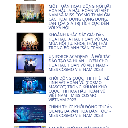
MỘT TUẦN HOẠT ĐỘNG NỔI BẬT:
HOA HẬU, Á HẬU HOÀN VŨ VIỆT
NAM VÀ MISS COSMO THAM GIA
CÁC HOẠT ĐỘNG CỘNG ĐỒNG,
LAN TỎA GIÁ TRỊ TÍCH CỰC ĐẾN
VỚI XÃ HỘI
KHOẢNH KHẮC ĐẮT GIÁ: DÀN
HOA HẬU, Á HẬU HOÀN VŨ CÁC
MÙA HỘI TỤ, KHOE THẦN THÁI
TRONG BỘ ẢNH “SĂN TRĂNG”
UNIFORCE ACADEMY LÀ ĐỐI TÁC
ĐÀO TẠO VÀ HUẤN LUYỆN CHO
HOA HẬU HOÀN VŨ VIỆT NAM -
MISS COSMO VIETNAM 2023
KHỞI ĐỘNG CUỘC THI THIẾT KẾ
LINH VẬT HOÀN VŨ (COSMO
MASCOT) TRONG KHUÔN KHỔ
CUỘC THI HOA HẬU HOÀN VŨ
VIỆT NAM - MISS COSMO
VIETNAM 2023
CHÍNH THỨC KHỞI ĐỘNG “DỰ ÁN
QUẢNG BÁ VĂN HOÁ DÂN TỘC” -
MISS COSMO VIETNAM 2023