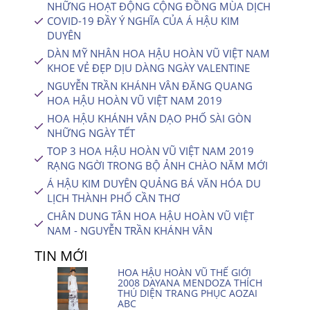
NHỮNG HOẠT ĐỘNG CỘNG ĐỒNG MÙA DỊCH
COVID-19 ĐẦY Ý NGHĨA CỦA Á HẬU KIM
DUYÊN
DÀN MỸ NHÂN HOA HẬU HOÀN VŨ VIỆT NAM
KHOE VẺ ĐẸP DỊU DÀNG NGÀY VALENTINE
NGUYỄN TRẦN KHÁNH VÂN ĐĂNG QUANG
HOA HẬU HOÀN VŨ VIỆT NAM 2019
HOA HẬU KHÁNH VÂN DẠO PHỐ SÀI GÒN
NHỮNG NGÀY TẾT
TOP 3 HOA HẬU HOÀN VŨ VIỆT NAM 2019
RẠNG NGỜI TRONG BỘ ẢNH CHÀO NĂM MỚI
Á HẬU KIM DUYÊN QUẢNG BÁ VĂN HÓA DU
LỊCH THÀNH PHỐ CẦN THƠ
CHÂN DUNG TÂN HOA HẬU HOÀN VŨ VIỆT
NAM - NGUYỄN TRẦN KHÁNH VÂN
TIN MỚI
HOA HẬU HOÀN VŨ THẾ GIỚI
2008 DAYANA MENDOZA THÍCH
THÚ DIỆN TRANG PHỤC AOZAI
ABC