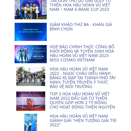
144 GÔN THỦ DỰ GIẢI GOLF TỪ
THIỆN HOA HẬU HOÀN VŨ VIỆT
NAM – NAM A BANK CUP 2023
GIẢM KHẢO THỨ BA - KHÁN GIẢ
BÌNH CHỌN
HỌP BÁO CHÍNH THỨC CÔNG BỐ
KHỞI ĐỘNG VÀ TUYỂN SINH HOA
HẬU HOÀN VŨ VIỆT NAM 2023 -
MISS COSMO VIETNAM
HOA HẬU HOÀN VŨ VIỆT NAM
2022 - NGỌC CHÂU DIỄU HÀNH
BẰNG XE ĐẠP TẠI THÀNH PHỐ TÂY
NINH, TUYÊN TRUYỀN Ý THỨC
BẢO VỆ MÔI TRƯỜNG
TOP 3 HOA HẬU HOÀN VŨ VIỆT
NAM 2022 ĐẤU GIÁ TỪ THIỆN
QUYÊN GÓP HƠN 2 TỶ ĐỒNG
CHO HOẠT ĐỘNG THIỆN NGUYỆN
HOA HẬU HOÀN VŨ VIỆT NAM
GIÀNH GIẢI “HIỆN TƯỢNG GIẢI TRÍ
2022”