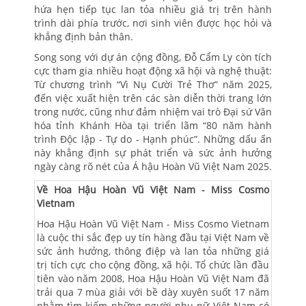
hứa hẹn tiếp tục lan tỏa nhiều giá trị trên hành
trình dài phía trước, nơi sinh viên được học hỏi và
khẳng định bản thân.
Song song với dự án cộng đồng, Đỗ Cẩm Ly còn tích
cực tham gia nhiều hoạt động xã hội và nghệ thuật:
Từ chương trình “Vì Nụ Cười Trẻ Thơ” năm 2025,
đến việc xuất hiện trên các sàn diễn thời trang lớn
trong nước, cũng như đảm nhiệm vai trò Đại sứ Văn
hóa tỉnh Khánh Hòa tại triển lãm “80 năm hành
trình Độc lập - Tự do - Hạnh phúc”. Những dấu ấn
này khẳng định sự phát triển và sức ảnh hưởng
ngày càng rõ nét của Á hậu Hoàn Vũ Việt Nam 2025.
Về Hoa Hậu Hoàn Vũ Việt Nam - Miss Cosmo
Vietnam
Hoa Hậu Hoàn Vũ Việt Nam - Miss Cosmo Vietnam
là cuộc thi sắc đẹp uy tín hàng đầu tại Việt Nam về
sức ảnh hưởng, thông điệp và lan tỏa những giá
trị tích cực cho cộng đồng, xã hội. Tổ chức lần đầu
tiên vào năm 2008, Hoa Hậu Hoàn Vũ Việt Nam đã
trải qua 7 mùa giải với bề dày xuyên suốt 17 năm
nhằm tìm kiếm những người phụ nữ Việt Nam có